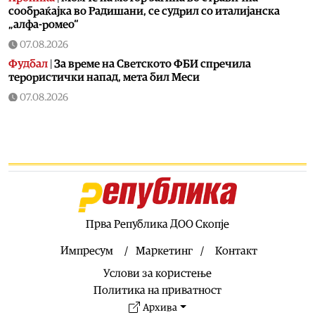
сообраќајка во Радишани, се судрил со италијанска
„алфа-ромео“
07.08.2026
Фудбал
|
За време на Светското ФБИ спречила
терористички напад, мета бил Меси
07.08.2026
Скопје
|
Реконструкција на урбаната опрема во Нерези
07.08.2026
Македонија
|
Средба Гаши – Хрицова: Потврдена
традиционално блиската соработка со Словачка
07.08.2026
Патувања
|
Грчките власти со дронови ќе ловат дали на
плажите има шанкови наместо слободен простор за
Прва Република ДОО Скопје
пешкири и чадори
Импресум
Маркетинг
Контакт
07.08.2026
Услови за користење
Македонија
|
Седум нови случаи на инфекција со
вирусот Западен Нил, сите се од Скопје
Политика на приватност
Архива
07.08.2026