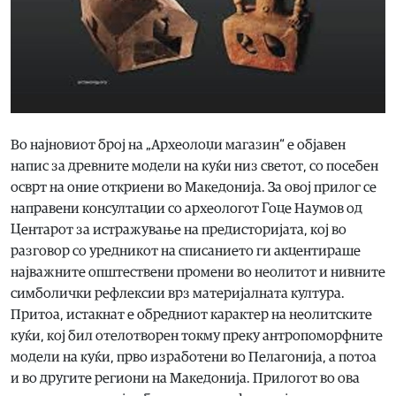
Во најновиот број на „Археолоџи магазин“ е објавен
напис за древните модели на куќи низ светот, со посебен
осврт на оние откриени во Македонија. За овој прилог се
направени консултации со археологот Гоце Наумов од
Центарот за истражување на предисторијата, кој во
разговор со уредникот на списанието ги акцентираше
најважните општествени промени во неолитот и нивните
симболички рефлексии врз материјалната култура.
Притоа, истакнат е обредниот карактер на неолитските
куќи, кој бил отелотворен токму преку антропоморфните
модели на куќи, прво изработени во Пелагонија, а потоа
и во другите региони на Македонија. Прилогот во ова