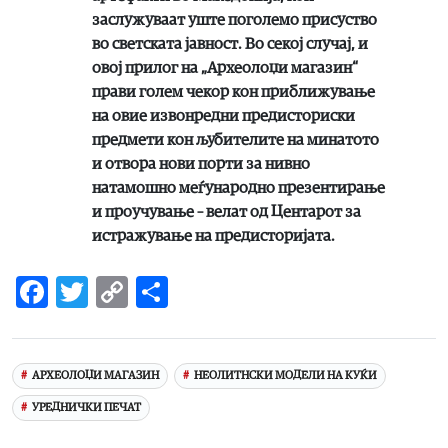
заслужуваат уште поголемо присуство
во светската јавност. Во секој случај, и
овој прилог на „Археолоџи магазин“
прави голем чекор кон приближување
на овие извонредни предисториски
предмети кон љубителите на минатото
и отвора нови порти за нивно
натамошно меѓународно презентирање
и проучување – велат од Центарот за
истражување на предисторијата.
Facebook
Twitter
Copy
Share
Link
АРХЕОЛОЏИ МАГАЗИН
НЕОЛИТНСКИ МОДЕЛИ НА КУЌИ
УРЕДНИЧКИ ПЕЧАТ