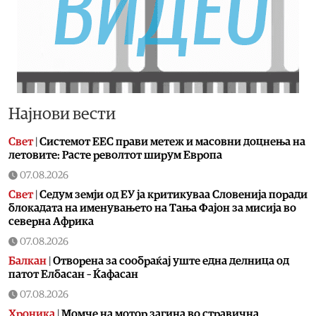
Најнови вести
Свет
|
Системот ЕЕС прави метеж и масовни доцнења на
летовите: Расте револтот ширум Европа
07.08.2026
Свет
|
Седум земји од ЕУ ја критикуваа Словенија поради
блокадата на именувањето на Тања Фајон за мисија во
cеверна Африка
07.08.2026
Балкан
|
Отворена за сообраќај уште една делница од
патот Елбасан – Ќафасан
07.08.2026
Хроника
|
Момче на мотор загина во стравична