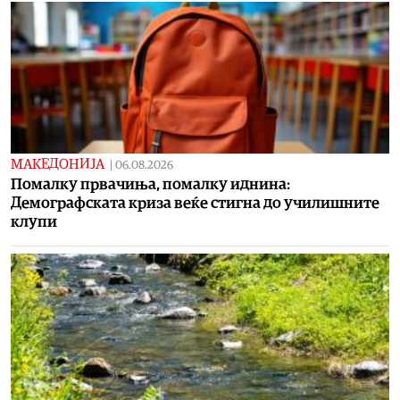
МАКЕДОНИЈА
|
06.08.2026
Помалку првачиња, помалку иднина:
Демографската криза веќе стигна до училишните
клупи