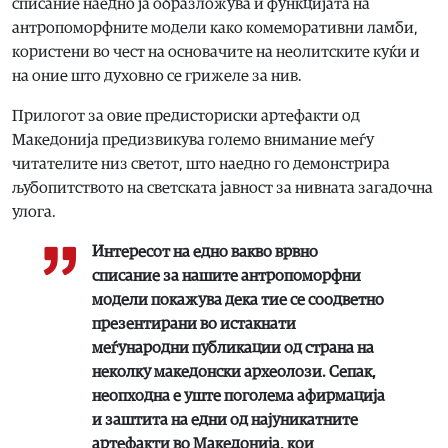
списание наедно ја образложува и функцијата на
антропоморфните модели како комеморативни ламби,
користени во чест на основачите на неолитските куќи и
на оние што духовно се грижеле за нив.
Прилогот за овие предисториски артефакти од
Македонија предизвикува големо внимание меѓу
читателите низ светот, што наедно го демонстрира
љубопитството на светската јавност за нивната загадочна
улога.
Интересот на едно вакво врвно
списание за нашите антропоморфни
модели покажува дека тие се соодветно
презентирани во истакнати
меѓународни публикации од страна на
неколку македонски археолози. Сепак,
неопходна е уште поголема афирмација
и заштита на едни од најуникатните
артефакти во Македонија, кои