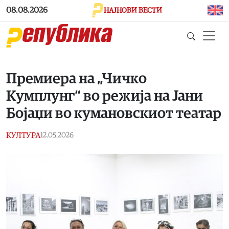
Skip to main content
08.08.2026
НАЈНОВИ ВЕСТИ
Премиера на „Чичко
Кумплунг“ во режија на Јани
Бојаџи во кумановскиот театар
КУЛТУРА
12.05.2026