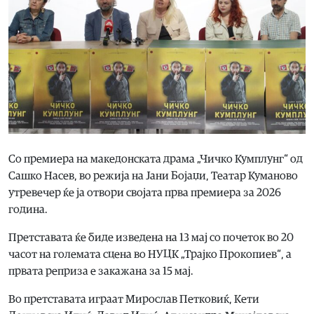
Со премиера на македонската драма „Чичко Кумплунг“ од
Сашко Насев, во режија на Јани Бојаџи, Театар Куманово
утревечер ќе ја отвори својата прва премиера за 2026
година.
Претставата ќе биде изведена на 13 мај со почеток во 20
часот на големата сцена во НУЦК „Трајко Прокопиев“, а
првата реприза е закажана за 15 мај.
Во претставата играат Мирослав Петковиќ, Кети