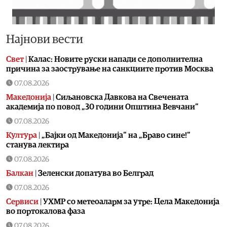
Најнови вести
Свет
|
Калас: Новите руски напади се дополнителна
причина за заострување на санкциите против Москва
07.08.2026
Македонија
|
Сиљановска Давкова на Свечената
академија по повод „30 години Општина Вевчани“
07.08.2026
Култура
|
„Бајки од Македонија“ на „Браво сине!“
станува лектира
07.08.2026
Балкан
|
Зеленски допатува во Белград
07.08.2026
Сервиси
|
УХМР со метеоаларм за утре: Цела Македонија
во портокалова фаза
07.08.2026