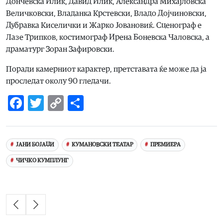
Дончевска Илиќ, Давид Илиќ, Александра Михајловска
Величковски, Владанка Крстевски, Владо Дојчиновски,
Дубравка Киселички и Жарко Јовановиќ. Сценограф е
Лазе Трипков, костимограф Ирена Боневска Чаловска, а
драматург Зоран Зафировски.
Поради камерниот карактер, претставата ќе може да ја
проследат околу 90 гледачи.
Facebook
Twitter
Copy
Share
Link
ЈАНИ БОЈАЏИ
КУМАНОВСКИ ТЕАТАР
ПРЕМИЕРА
ЧИЧКО КУМПЛУНГ