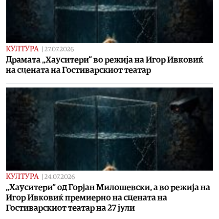
КУЛТУРА
|
27.07.2026
Драмата „Хауситери“ во режија на Игор Ивковиќ
на сцената на Гостиварскиот театар
КУЛТУРА
|
24.07.2026
„Хауситери“ од Горјан Милошевски, а во режија на
Игор Ивковиќ премиерно на сцената на
Гостиварскиот театар на 27 јули