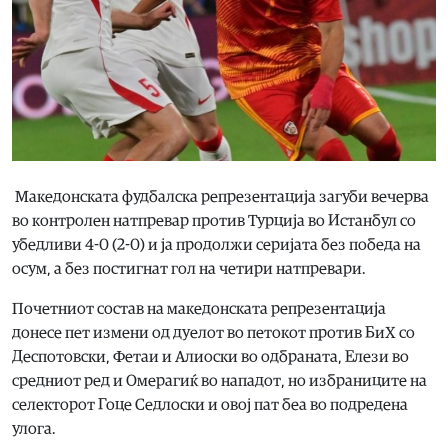
Македонската фудбалска репрезентација загуби вечерва
во контролен натпревар против Турција во Истанбул со
убедливи 4-0 (2-0) и ја продолжи серијата без победа на
осум, а без постигнат гол на четири натпревари.
Почетниот состав на македонската репрезентација
донесе пет измени од дуелот во петокот против БиХ со
Деспотовски, Фетаи и Алиоски во одбраната, Елези во
средниот ред и Омерагиќ во нападот, но избраниците на
селекторот Гоце Седлоски и овој пат беа во подредена
улога.