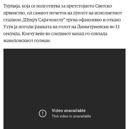
Турција, која се подготвува за претстојното Светско
првенство, од самиот почеток на дуелот на исполнетиот
стадион „Шукру Сарачоиглу“ тргна офанзивно и откако
Узун ја погоди рамката на голот на Димитриевски во 13
секунда, Кокчу веќе во следниот напад го совлада
македонскиот голман.