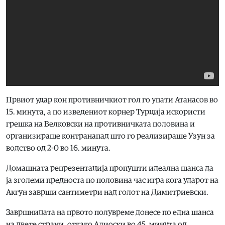
Првиот удар кон противничкиот гол го упати Атанасов во
15. минута, а по изведениот корнер Турција искористи
грешка на Велковски на противничката половина и
организираше контранапад што го реализираше Узун за
водство од 2-0 во 16. минута.
Домашната репрезентација пропушти идеална шанса да
ја зголеми предноста по половина час игра кога ударот на
Акгун заврши сантиметри над голот на Димитриевски.
Завршницата на првото полувреме донесе по една шанса
на двете страни, откако Алиоски во 45. минута од