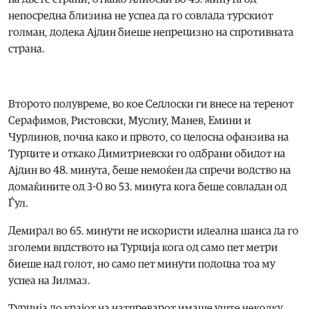
непосредна близина не успеа да го совлада турскиот
голман, додека Ајдин биеше непрецизно на спротивната
страна.
Второто полувреме, во кое Седлоски ги внесе на теренот
Серафимов, Ристовски, Муслиу, Манев, Емини и
Чурлинов, почна како и првото, со целосна офанзива на
Турците и откако Димитриевски го одбрани обидот на
Ајдин во 48. минута, беше немоќен да спречи водство на
домаќините од 3-0 во 53. минута кога беше совладан од
Ѓул.
Демирал во 65. минути не искористи идеална шанса да го
зголеми впдството на Турција кога од само пет метри
биеше над голот, но само пет минути подоцна тоа му
успеа на Јилмаз.
Турција до крајот на натпреварот имаше уште неколку