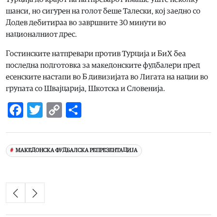
шанси, но сигурен на голот беше Талески, кој заедно со
Додев дебитираа во завршните 30 минути во
националниот дрес.
Гостинските натпревари против Турција и БиХ беа
последна подготовка за македонските фудбалери пред
есенските настапи во Б дивизијата во Лигата на нации во
групата со Швајцарија, Шкотска и Словенија.
Facebook
Twitter
Copy
Share
Link
МАКЕДОНСКА ФУДБАЛСКА РЕПРЕЗЕНТАЦИЈА