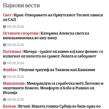
Најнови вести
Свет
|
Иран: Отворањето на Ормутскиот Теснец зависи
од САД
08.08.2026
Останати спортови
|
Катерина Ацевска светска
вицешампионка во џиу-џицу
08.08.2026
Патувања
|
Матера – градот од камен кој како феникс се
издигнал од пепелта на срамот, бедата и заборавот
08.08.2026
Фудбал
|
Убедлив триумф на Тиквеш над Башкими
08.08.2026
Македонија
|
Меморандум за соработка меѓу Делчево и
општините Новело, Монфорте д’Алба и Родино од
Италија
08.08.2026
Балкан
|
Вучиќ: Идната година Србија ќе биде прва по