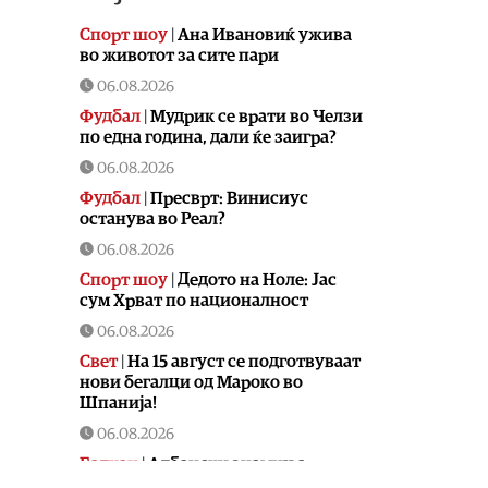
Спорт шоу
|
Aна Ивановиќ ужива
во животот за сите пари
06.08.2026
Фудбал
|
Мудрик се врати во Челзи
по една година, дали ќе заигра?
06.08.2026
Фудбал
|
Пресврт: Винисиус
останува во Реал?
06.08.2026
Спорт шоу
|
Дедото на Ноле: Јас
сум Хрват по националност
06.08.2026
Свет
|
На 15 август се подготвуваат
нови бегалци од Мароко во
Шпанија!
06.08.2026
Балкан
|
Албански знамиња
развиорени во европски Улцињ