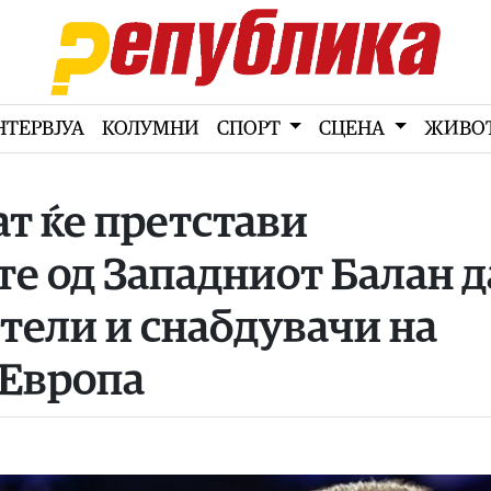
НТЕРВЈУА
КОЛУМНИ
СПОРТ
СЦЕНА
ЖИВО
т ќе претстави
те од Западниот Балан д
тели и снабдувачи на
 Европа