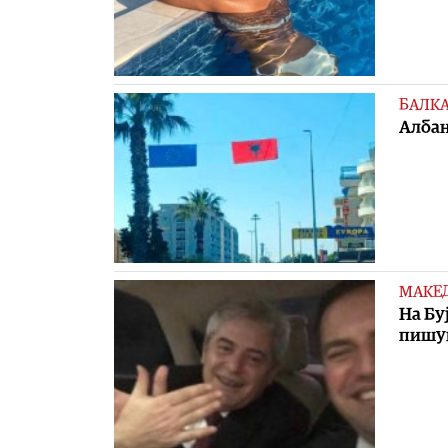
БАЛК
Албан
МАКЕ
На Бу
пишув