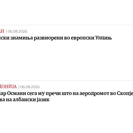
АН
|
06.08.2026
ски знамиња развиорени во европски Улцињ
ДОНИЈА
|
06.08.2026
јар Османи сега му пречи што на аеродромот во Скопје
а на албански јазик