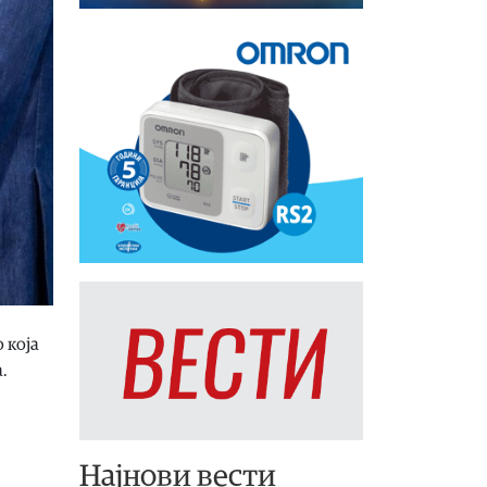
 која
.
Најнови вести