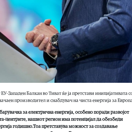
У–Западен Балкан во Тиват ќе ја претстави иницијативата со
начаен производител и снабдувач на чиста енергија за Европа
барувачка за електрична енергија, особено поради развојот
та-центрите, нашиот регион има потенцијал да обезбеди
ергија годишно.Тоа претставува можност за создавање