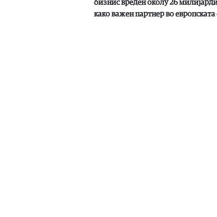
бизнис вреден околу 26 милијарди
како важен партнер во европската