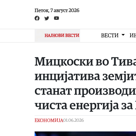
Skip to main content
Петок, 7 август 2026
ВЕСТИ
И
НАЈНОВИ ВЕСТИ
Мицкоски во Тива
инцијатива земји
станат производи
чиста енергија за
ЕКОНОМИЈА
01.06.2026