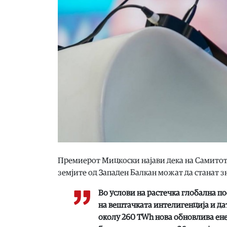
Премиерот Мицкоски најави дека на Самитот Е
земјите од Западен Балкан можат да станат з
Во услови на растечка глобална по
на вештачката интелигенција и да
околу 260 TWh нова обновлива ен