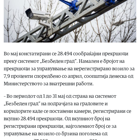
Во мај констатирани се 28.494 сообраќајни прекршоци
преку системот „Безбеден град“. Намален е бројот на
прекршоци за управуввање на нерегистрирано возило за
7,9 проценти споредбено со април, соопштија денеска од
Министерството за внатрешни работи.
– Во периодот од 1 до 31 мај од страна на системот
„Безбеден град“ на подрачјата на градовите и
коридорите каде се поставени камери, регистрирани се
вкупно 28.494 прекршоци. Од вкупниот број на
регистрирани прекршоци, најголемиот број се за
управување на возило со брзина поголема од