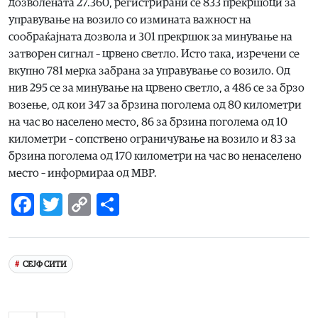
дозволената 27.360, регистрирани се 833 прекршоци за
управување на возило со измината важност на
сообраќајната дозвола и 301 прекршок за минување на
затворен сигнал – црвено светло. Исто така, изречени се
вкупно 781 мерка забрана за управување со возило. Од
нив 295 се за минување на црвено светло, а 486 се за брзо
возење, од кои 347 за брзина поголема од 80 километри
на час во населено место, 86 за брзина поголема од 10
километри – сопствено ограничување на возило и 83 за
брзина поголема од 170 километри на час во ненаселено
место – информираа од МВР.
Facebook
Twitter
Copy
Share
Link
СЕЈФ СИТИ