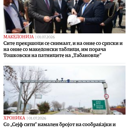
МАКЕДОНИЈА
|
01.07.2026
Сите прекршоци се снимаат, и на оние со српски и
на оние со македонски таблици, им порача
Тошковски на патниците на „Табановце“
ХРОНИКА
|
01.07.2026
Со „Сејф сити“ намален бројот на сообраќајки и