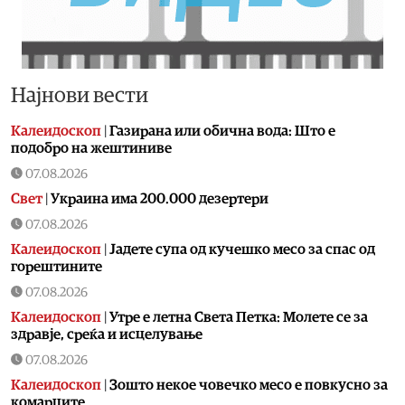
Најнови вести
Калеидоскоп
|
Газирана или обична вода: Што е
подобро на жештиниве
07.08.2026
Свет
|
Украина има 200.000 дезертери
07.08.2026
Калеидоскоп
|
Jадете супа од кучешко месо за спас од
горештините
07.08.2026
Калеидоскоп
|
Утре е летна Света Петка: Молете се за
здравје, среќа и исцелување
07.08.2026
Калеидоскоп
|
Зошто некое човечко месо е повкусно за
комарците