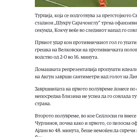
Турција, која се подготвува за претстојното 
стадион „Шукру Сарачоиглу“ тргна офанзивно 
секунда, Кокчу веќе во следниот напад го со
Првиот удар кон противничкиот гол го упати 
грешка на Велковски на противничката поло
водство од 2-0 во 16. минута.
Домашната репрезентација пропушти идеална 
на Акгун заврши сантиметри над голот на Д
Завршницата на првото полувреме донесе по е
непосредна близина не успеа да го совлада 
страна.
Второто полувреме, во кое Седлоски ги внес
Чурлинов, почна како и првото, со целосна 
Ајдин во 48. минута, беше немоќен да спречи 