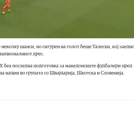
неколку шанси, но сигурен на голот беше Талески, кој заедно
 националниот дрес.
Х беа последна подготовка за македонските фудбалери пред
 на нации во групата со Швајцарија, Шкотска и Словенија.