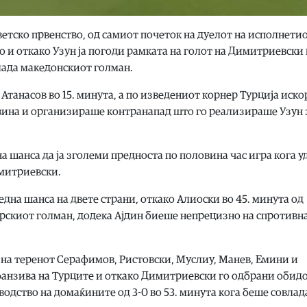
Светско првенство, од самиот почеток на дуелот на исполнети
и откако Узун ја погоди рамката на голот на Димитриевски 
влада македонскиот голман.
Атанасов во 15. минута, а по изведениот корнер Турција иск
вина и организираше контранапад што го реализираше Узун 
шанса да ја зголеми предноста по половина час игра кога у
имитриевски.
дна шанса на двете страни, откако Алиоски во 45. минута од
турскиот голман, додека Ајдин биеше непрецизно на спротивн
е на теренот Серафимов, Ристовски, Муслиу, Манев, Емини и
офанзива на Турците и откако Димитриевски го одбрани обидо
водство на домаќините од 3-0 во 53. минута кога беше совлад