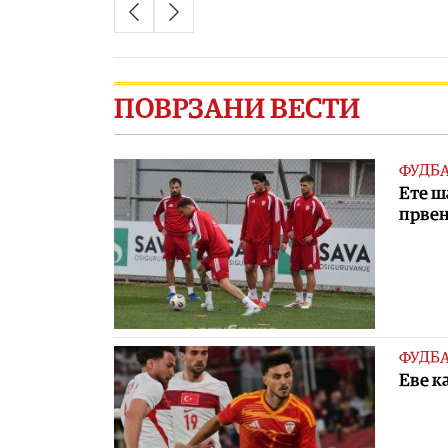
ПОВРЗАНИ ВЕСТИ
ФУДБ
Eте ш
првен
ФУДБ
Еве к