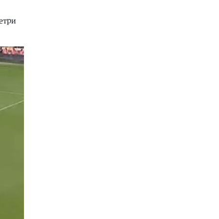
06.08.2026
Економија
|
Во тек е исплатата на
метри
правата од социјална и детска
заштита
06.08.2026
Македонија
|
Просечната оценка
од полагањето на сите три типа
матура е 3,66
06.08.2026
Филм
|
Мастерклас на
Масимилијано Нардули на
вториот фестивалски ден на
„Дрим Шорт“
06.08.2026
Економија
|
Николоски:
Почнуваме со реализација на
третата секција од железничкиот
Коридор 8, Македонија станува
раскрсница на Балканот
06.08.2026