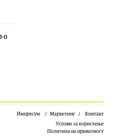
Фудбал
|
Тренерот на Шкендија се
уште не е пристигнат во Шкотска,
има проблем со британската виза
06.08.2026
Македонија
|
На Груби му се
2-0
заарни дома, ама лабави се и во
Обвинителството
06.08.2026
Фудбал
|
Шкендија во Шкотска по
нов пласман во Конференциската
лига
06.08.2026
Македонија
|
Потпишување
договори за финансирање на
железничката делница Крива
Паланка – Деве Баир (3. фаза)
Импресум
Маркетинг
Контакт
06.08.2026
Услови за користење
Политика на приватност