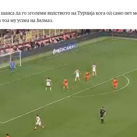
шанса да го зголеми впдството на Турција кога од само пет 
 тоа му успеа на Јилмаз.