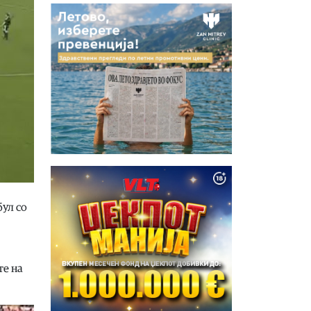
ул со
те на