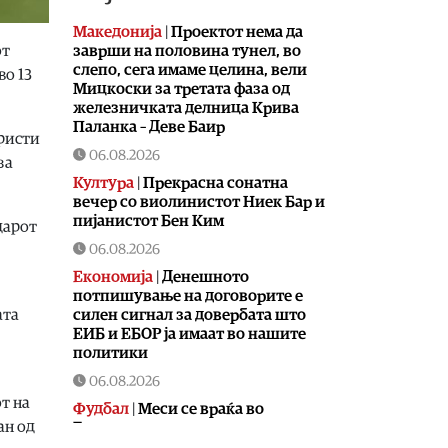
Македонија
|
Проектот нема да
заврши на половина тунел, во
от
слепо, сега имаме целина, вели
во 13
Мицкоски за третата фаза од
железничката делница Крива
Паланка – Деве Баир
ористи
06.08.2026
за
Култура
|
Прекрасна сонатна
вечер со виолинистот Ниек Бар и
пијанистот Бен Ким
дарот
06.08.2026
Економија
|
Денешното
потпишување на договорите е
силен сигнал за довербата што
ата
ЕИБ и ЕБОР ја имаат во нашите
политики
06.08.2026
т на
Фудбал
|
Meси се враќа во
ан од
Барселона