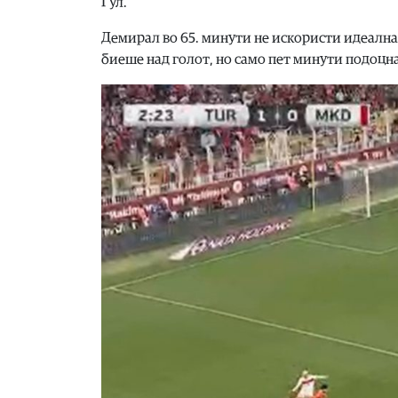
Ѓул.
Демирал во 65. минути не искористи идеална 
биеше над голот, но само пет минути подоцна