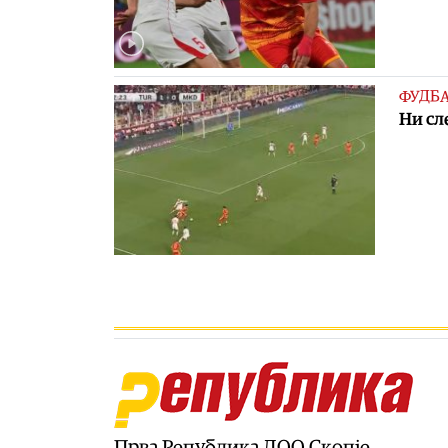
ФУДБ
Ни сл