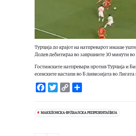
Турција до крајот на натпреварот имаше уште 
Додев дебитираа во завршните 30 минути во
Гостинските натпревари против Турција и Би
есенските настапи во Б дивизијата во Лигата
Facebook
Twitter
Copy
Share
Link
МАКЕДОНСКА ФУДБАЛСКА РЕПРЕЗЕНТАЦИЈА