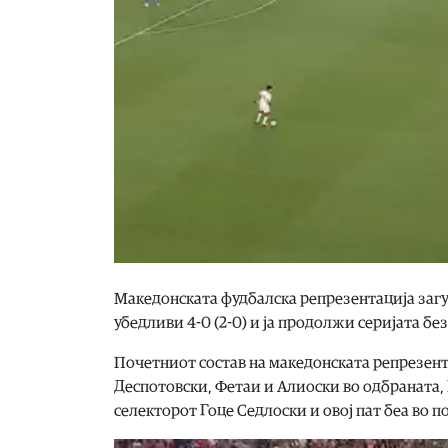
Македонската фудбалска репрезентација загу
убедливи 4-0 (2-0) и ја продолжи серијата бе
Почетниот состав на македонската репрезент
Деспотовски, Фетаи и Алиоски во одбраната, 
селекторот Гоце Седлоски и овој пат беа во п