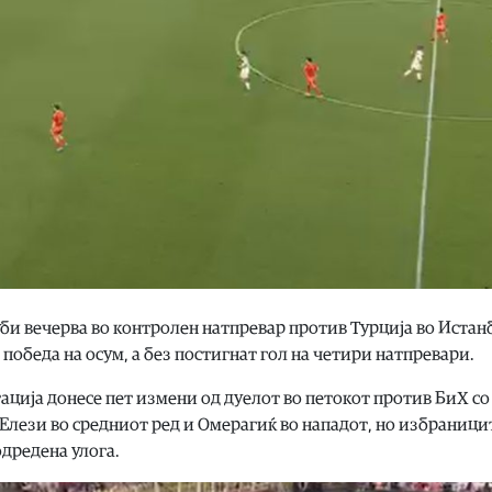
би вечерва во контролен натпревар против Турција во Истанб
з победа на осум, а без постигнат гол на четири натпревари.
ација донесе пет измени од дуелот во петокот против БиХ со
Елези во средниот ред и Омерагиќ во нападот, но избраници
одредена улога.