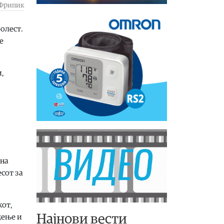
Фрипик
олест.
е
и,
,
 на
есот за
кот,
Најнови вести
дење и