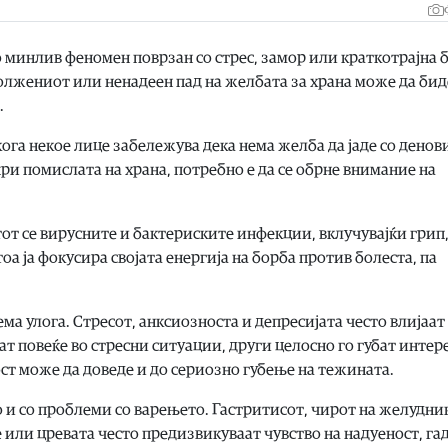
 минлив феномен поврзан со стрес, замор или краткотрајна б
олжениот или ненадеен пад на желбата за храна може да бид
.
кога некое лице забележува дека нема желба да јаде со денов
ри помислата на храна, потребно е да се обрне внимание на
от се вирусните и бактериските инфекции, вклучувајќи грип
а ја фокусира својата енергија на борба против болеста, па
а улога. Стресот, анксиозноста и депресијата често влијаат
ат повеќе во стресни ситуации, други целосно го губат интер
т може да доведе и до сериозно губење на тежината.
 и со проблеми со варењето. Гастритисот, чирот на желудни
 или цревата често предизвикуваат чувство на надуеност, га