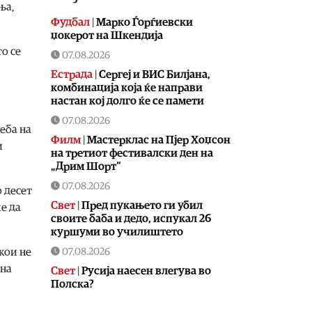
ња,
Фудбал
|
Марко Ѓорѓиевски
џокерот на Шкендија
о се
07.08.2026
Естрада
|
Сергеј и ВИС Билјана,
комбинација која ќе направи
настан кој долго ќе се памети
07.08.2026
еба на
Филм
|
Мастерклас на Пјер Хоџсон
и
на третиот фестивалски ден на
„Дрим Шорт“
07.08.2026
 десет
Свет
|
Пред пукањето ги убил
е да
своите баба и дедо, испукал 26
куршуми во училиштето
07.08.2026
кои не
 на
Свет
|
Русија наесен влегува во
Полска?
07.08.2026