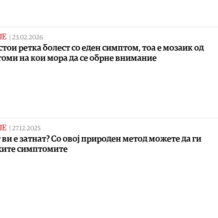
ЈЕ
|
23.02.2026
стои ретка болест со еден симптом, тоа е мозаик од
оми на кои мора да се обрне внимание
ЈЕ
|
27.12.2025
 ви е затнат? Со овој природен метод можете да ги
жите симптомите