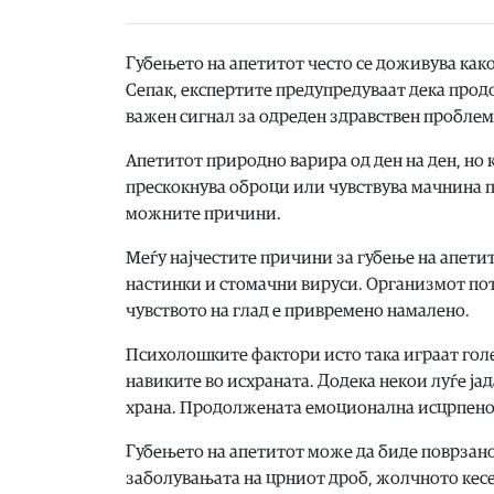
Губењето на апетитот често се доживува како
Сепак, експертите предупредуваат дека прод
важен сигнал за одреден здравствен проблем
Апетитот природно варира од ден на ден, но 
прескокнува оброци или чувствува мачнина п
можните причини.
Меѓу најчестите причини за губење на апетит
настинки и стомачни вируси. Организмот пото
чувството на глад е привремено намалено.
Психолошките фактори исто така играат голем
навиките во исхраната. Додека некои луѓе јад
храна. Продолжената емоционална исцрпенос
Губењето на апетитот може да биде поврзано
заболувањата на црниот дроб, жолчното кесе