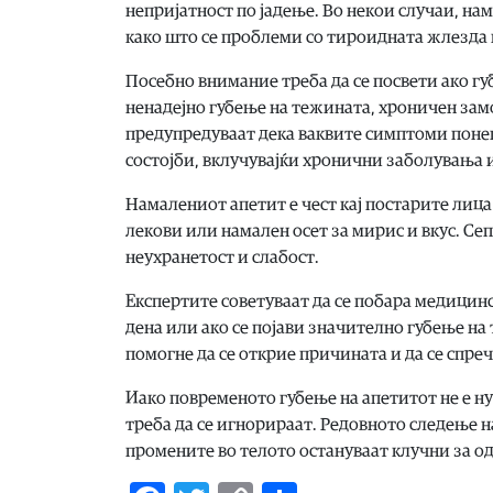
непријатност по јадење. Во некои случаи, н
како што се проблеми со тироидната жлезда 
Посебно внимание треба да се посвети ако г
ненадејно губење на тежината, хроничен зам
предупредуваат дека ваквите симптоми поне
состојби, вклучувајќи хронични заболувања
Намалениот апетит е чест кај постарите лиц
лекови или намален осет за мирис и вкус. Сепа
неухранетост и слабост.
Експертите советуваат да се побара медицинс
дена или ако се појави значително губење н
помогне да се открие причината и да се спре
Иако повременото губење на апетитот не е н
треба да се игнорираат. Редовното следење н
промените во телото остануваат клучни за о