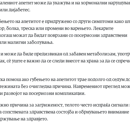
амалениот апетит може да укажува и на хормонални нарушува
или дијабетес.
убењето на апетитот е придружено со други симптоми како шт
ор, болка, треска или промени во варењето. Лекарите
когаш можат да бидат поврзани со посериозни здравствени
 или малигни заболувања.
а и може да биде предизвикан од забавен метаболизам, употр
к, сè уште е важно да се следи внесот на храна за да се спреч
ка помош ако губењето на апетитот трае подолго од седум до
а тежината без очигледна причина. Навремениот преглед мож
чи развојот на посериозни компликации.
ужно причина за загриженост, телото често испраќа сигнали 
а сопствената здравствена состојба и обрнувањето внимание
држување на здравјето.