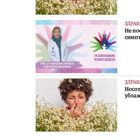
ЗДРАВ
Не по
симпт
ЗДРАВ
Носот
убла