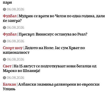
пари
06.08.2026
Фудбал
|
Мудрик се врати во Челзи по една година, дали
ќе заигра?
06.08.2026
Фудбал
|
Пресврт: Винисиус останува во Реал?
06.08.2026
Спорт шоу
|
Дедото на Ноле: Јас сум Хрват по
националност
06.08.2026
Свет
|
На 15 август се подготвуваат нови бегалци од
Мароко во Шпанија!
06.08.2026
Балкан
|
Албански знамиња развиорени во европски
Улцињ
06.08.2026
Балкан
|
Зеленски в сабота во официјална посета на
Србија, ќе се сретне со Вучиќ