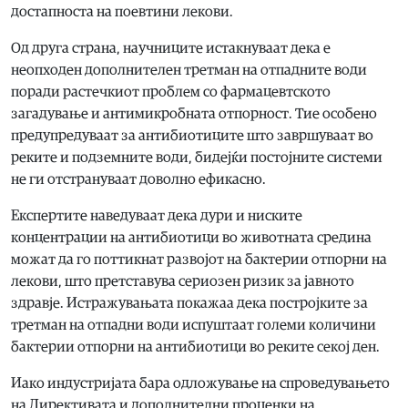
достапноста на поевтини лекови.
Од друга страна, научниците истакнуваат дека е
неопходен дополнителен третман на отпадните води
поради растечкиот проблем со фармацевтското
загадување и антимикробната отпорност. Тие особено
предупредуваат за антибиотиците што завршуваат во
реките и подземните води, бидејќи постојните системи
не ги отстрануваат доволно ефикасно.
Експертите наведуваат дека дури и ниските
концентрации на антибиотици во животната средина
можат да го поттикнат развојот на бактерии отпорни на
лекови, што претставува сериозен ризик за јавното
здравје. Истражувањата покажаа дека постројките за
третман на отпадни води испуштаат големи количини
бактерии отпорни на антибиотици во реките секој ден.
Иако индустријата бара одложување на спроведувањето
на Директивата и дополнителни проценки на