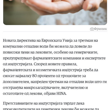
Фрипик
Новата директива на Европската Унија за третман на
комунални отпадни води би можела да доведе до
повисоки цени на лековите, особено на генеричките,
предупредуваат фармацевтските компании и експертите
од индустријата. Според новите правила,
фармацевтската и козметичката индустрија треба да
сносат најмалку 80 проценти од трошоците за
дополнителен, напреден третман на отпадни води што ги
отстранува микрозагадувачите, вклучително и
остатоците од лекови, објави HINA.
Претставниците на индустријата тврдат дека
производителите на генерички лекови би можеле да