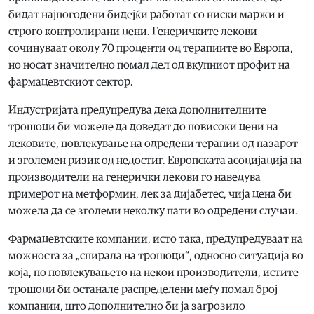
бидат најпогодени бидејќи работат со ниски маржи и
строго контролирани цени. Генеричките лекови
сочинуваат околу 70 проценти од терапиите во Европа,
но носат значително помал дел од вкупниот профит на
фармацевтскиот сектор.
Индустријата предупредува дека дополнителните
трошоци би можеле да доведат до повисоки цени на
лековите, повлекување на одредени терапии од пазарот
и зголемен ризик од недостиг. Европската асоцијација на
производители на генерички лекови го наведува
примерот на метформин, лек за дијабетес, чија цена би
можела да се зголеми неколку пати во одредени случаи.
Фармацевтските компании, исто така, предупредуваат на
можноста за „спирала на трошоци“, односно ситуација во
која, по повлекувањето на некои производители, истите
трошоци би останале распределени меѓу помал број
компании, што дополнително би ја загрозило