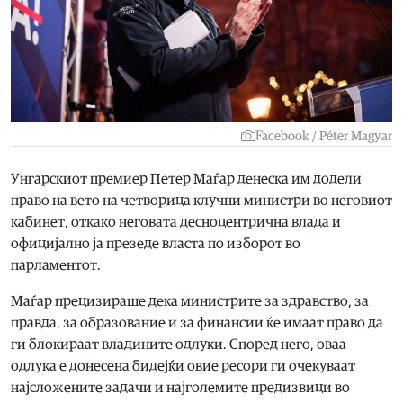
Facebook / Péter Magyar
Унгарскиот премиер Петер Маѓар денеска им додели
право на вето на четворица клучни министри во неговиот
кабинет, откако неговата десноцентрична влада и
официјално ја презеде власта по изборот во
парламентот.
Маѓар прецизираше дека министрите за здравство, за
правда, за образование и за финансии ќе имаат право да
ги блокираат владините одлуки. Според него, оваа
одлука е донесена бидејќи овие ресори ги очекуваат
најсложените задачи и најголемите предизвици во