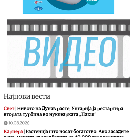
Најнови вести
Свет
|
Нивото на Дунав расте, Унгарија ја рестартира
втората турбина во нуклеарката „Пакш“
10.08.2026
Кариера
|
Растенија што носат богатство: Ако засадите