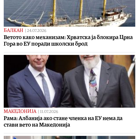
БАЛКАН
|
24.07.2026
Ветото како механизам: Хрватска ја блокира Црна
Гора во ЕУ поради школски брод
МАКЕДОНИЈА
|
11.07.2026
Рама: Албанија ако стане членка на ЕУ нема да
стави вето на Македонија