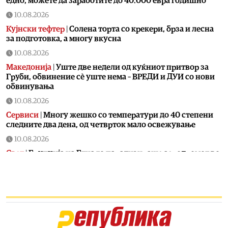
едно, можете да заработите до 40.000 евра годишно
10.08.2026
Кујнски тефтер
|
Солена торта со крекери, брза и лесна
за подготовка, а многу вкусна
10.08.2026
Македонија
|
Уште две недели од куќниот притвор за
Груби, обвинение сè уште нема – ВРЕДИ и ДУИ со нови
обвинувања
10.08.2026
Сервиси
|
Многу жешко со температури до 40 степени
следните два дена, од четврток мало освежување
10.08.2026
Свет
|
Ерупција на Етна го парализираше аеродромот во
Катанија: Прогласен е црвен аларм на Сицилија
10.08.2026
Живот
|
Овие уреди ја зголемуваат температурата во
станот
10.08.2026