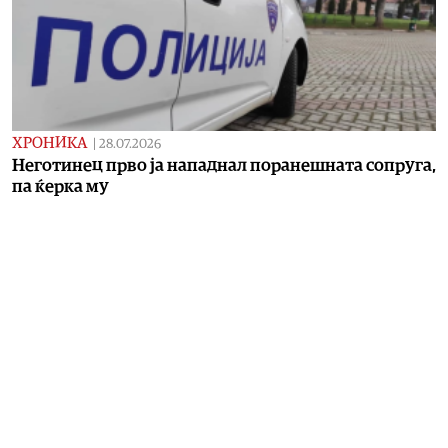
ХРОНИКА
|
28.07.2026
Неготинец прво ја нападнал поранешната сопруга,
па ќерка му