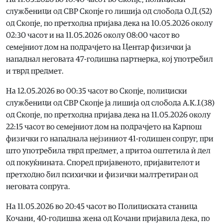
службеници од СВР Скопје го лишија од слобода О.Д.(52)
од Скопје, по претходна пријава дека на 10.05.2026 околу
02:30 часот и на 11.05.2026 околу 08:00 часот во
семејниот дом на подрачјето на Центар физички ја
нападнал неговата 47-годишна партнерка, кој употребил
и тврд предмет.
На 12.05.2026 во 00:35 часот во Скопје, полициски
службеници од СВР Скопје ја лишија од слобода А.К.Ј.(38)
од Скопје, по претходна пријава дека на 11.05.2026 околу
22:15 часот во семејниот дом на подрачјето на Карпош
физички го нападнала нејзиниот 41-годишен сопруг, при
што употребила тврд предмет, а притоа оштетила ѝ дел
од покуќнината. Според пријавеното, пријавителот и
претходно бил психички и физички малтретиран од
неговата сопруга.
На 11.05.2026 во 20:45 часот во Полициската станица
Кочани, 40-годишна жена од Кочани пријавила дека, по