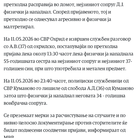
претходна расправија во домот, нејзиниот сопруг Д.Ј.
физички ја нападнал. Според пријавеното, тој и
претходно се однесувал агресивно и физички ја
малтретирал.
На 11.05.2026 во СВР Охрид е извршен службен разговор
со А.В.(37) од охридско, постапувајќи по претходна
пријава дека околу 13:30 часот дека физички ја нападнала
55-годишната сестра на нејзиниот сопруг и нејзиниот 37-
годишен син, при што употребила и метален предмет.
На 11.05.2026 во 23:40 часот, полициски службеници од
СВР Куманово го лишиле од слобода А.Д.(36) од Куманово
затоа што физички ја нападнал неговата 34 – годишна
вонбрачна сопруга.
Се преземаат мерки за расчистување на случаите и по
нивно целосно документирање против сторителите ќе
бидат поднесени соодветни пријави, информираат од
МВР.