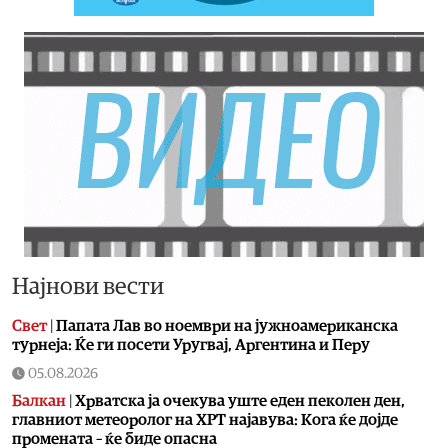
Најнови вести
Свет
|
Папата Лав во ноември на јужноамериканска
турнеја: Ќе ги посети Уругвај, Аргентина и Перу
05.08.2026
Балкан
|
Хрватска ја очекува уште еден пеколен ден,
главниот метеоролог на ХРТ најавува: Кога ќе дојде
промената – ќе биде опасна