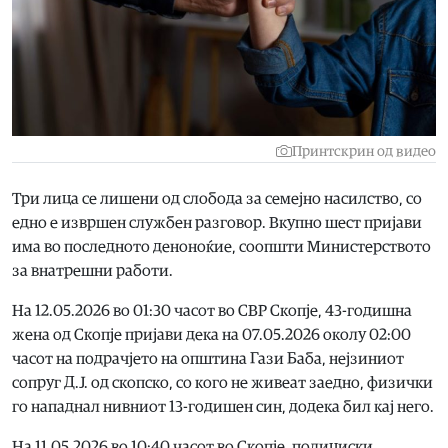
Принтскрин од видео
Три лица се лишени од слобода за семејно насилство, со
едно е извршен службен разговор. Вкупно шест пријави
има во последното деноноќие, соопшти Министерството
за внатрешни работи.
На 12.05.2026 во 01:30 часот во СВР Скопје, 43-годишна
жена од Скопје пријави дека на 07.05.2026 околу 02:00
часот на подрачјето на општина Гази Баба, нејзиниот
сопруг Д.Ј. од скопско, со кого не живеат заедно, физички
го нападнал нивниот 13-годишен син, додека бил кај него.
На 11.05.2026 во 10:40 часот во Скопје, полициски