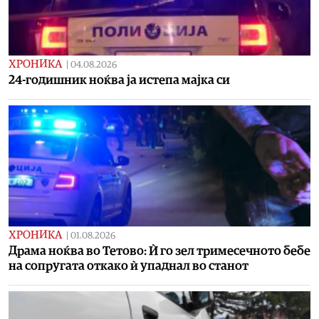
ХРОНИКА
|
04.08.2026
24-годишник ноќва ја истепа мајка си
ХРОНИКА
|
01.08.2026
Драма ноќва во Тетово: Ѝ го зел тримесечното бебе
на сопругата откако ѝ упаднал во станот