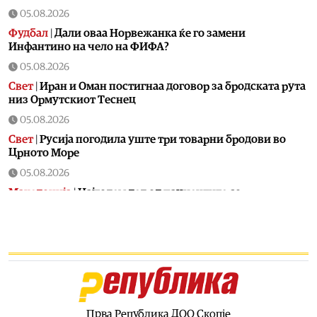
05.08.2026
Фудбал
|
Дали оваа Норвежанка ќе го замени
Инфантино на чело на ФИФА?
05.08.2026
Свет
|
Иран и Оман постигнаа договор за бродската рута
низ Ормутскиот Теснец
05.08.2026
Свет
|
Русија погодила уште три товарни бродови во
Црното Море
05.08.2026
Македонија
|
Најголем дел од пациентите сo
западнонилска треска се од скопскиот регион и Велес
05.08.2026
Хроника
|
Ангелов: Спречена катастрофа во Виничко,
запалена трева при сечење со брусилица
05.08.2026
Балкан
|
Нуклеарката Кршко во Словенија го намалува
производството за 20% поради нискиот водостој на
Прва Република ДОО Скопје