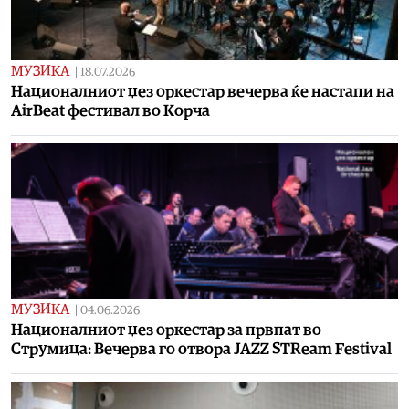
МУЗИКА
|
18.07.2026
Националниот џез оркестар вечерва ќе настапи на
AirBeat фестивал во Корча
МУЗИКА
|
04.06.2026
Националниот џез оркестар за првпат во
Струмица: Вечерва го отвора JAZZ STReam Festival