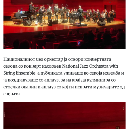
Националниот џез оркестар ја отвори концертната
сезона со концерт насловен National Jazz Orchestra with
String Ensemble, а публиката уживаше во секоја изведба и
ја поздравуваше со аплауз, за на крај да кулминира со
стоечки овации и аплауз со кој ги испрати музичарите од
сцената.