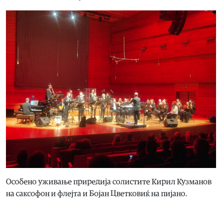
Особено уживање приредија солистите Кирил Кузманов
на саксофон и флејта и Бојан Цветковиќ на пијано.