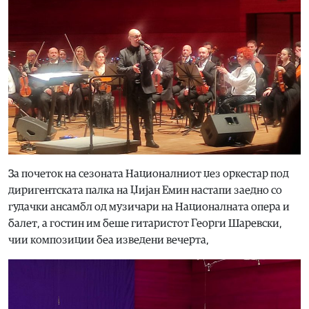
За почеток на сезоната Националниот џез оркестар под
диригентската палка на Џијан Емин настапи заедно со
гудачки ансамбл од музичари на Националната опера и
балет, а гостин им беше гитаристот Георги Шаревски,
чии композиции беа изведени вечерта,