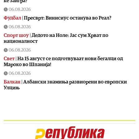
ќе заигра?
06.08.2026
Фудбал
|
Пресврт: Винисиус останува во Реал?
06.08.2026
Спорт шоу
|
Дедото на Ноле: Јас сум Хрват по
националност
06.08.2026
Свет
|
На 15 август се подготвуваат нови бегалци од
Мароко во Шпанија!
06.08.2026
Балкан
|
Албански знамиња развиорени во европски
Улцињ
06.08.2026
Балкан
|
Зеленски в сабота во официјална посета на
Србија, ќе се сретне со Вучиќ
06.08.2026
Македонија
|
Помалку првачиња, помалку иднина:
Демографската криза веќе стигна до училишните