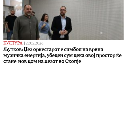
КУЛТУРА
|
27.05.2026
Љутков: Џез оркестарот е симбол на врвна
музичка енергија, убеден сум дека овој простор ќе
стане нов дом на џезот во Скопје