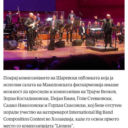
Покрај композициите на Шаревски публиката која ја
исполни салата на Македонската филхармонија имаше
можност да проследи и композиции на Трајче Велков,
Зоран Костадиновски, Џијан Емин, Гоце Стевковски,
Сашко Николовски и Гордан Спасовски, кој бепе отсутен
поради учество на натпреварot International Big Band
Composition Contest во Холандија, каде го освои првото
место со композицијата “Lioness”.