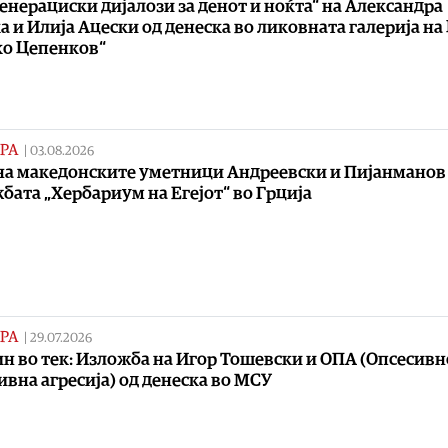
енерациски дијалози за денот и ноќта“ на Александра
а и Илија Ацески од денеска во ликовната галерија на
о Цепенков“
РА
|
03.08.2026
на македонските уметници Андреевски и Пијанманов
бата „Хербариум на Егејот“ во Грција
РА
|
29.07.2026
н во тек: Изложба на Игор Тошевски и ОПА (Опсесивн
ивна агресија) од денеска во МСУ