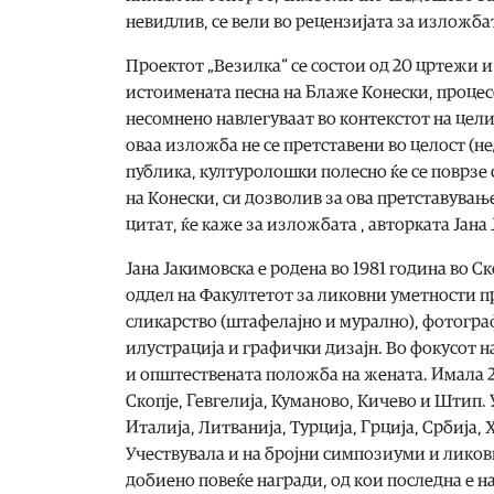
невидлив, се вели во рецензијата за изложбат
Проектот „Везилка“ се состои од 20 цртежи и
истоимената песна на Блаже Конески, процес
несомнено навлегуваат во контекстот на целио
оваа изложба не се претставени во целост (н
публика, културолошки полесно ќе се поврзе 
на Конески, си дозволив за ова претставувањ
цитат, ќе каже за изложбата , авторката Јана
Јана Јакимовска е родена во 1981 година во 
оддел на Факултетот за ликовни уметности пр
сликарство (штафелајно и мурално), фотогра
илустрација и графички дизајн. Во фокусот н
и општествената положба на жената. Имала 
Скопје, Гевгелија, Куманово, Кичево и Штип.
Италија, Литванија, Турција, Грција, Србија,
Учествувала и на бројни симпозиуми и ликовн
добиено повеќе награди, од кои последна е н