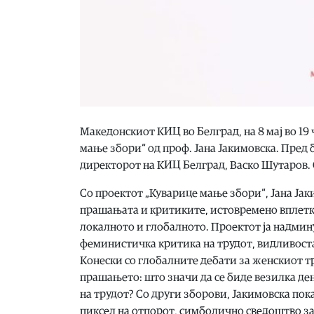
Македонскиот КИЦ во Белград, на 8 мај во 19
мање збори“ од проф. Јана Јакимовска. Пред 
директорот на КИЦ Белград, Васко Шутаров. 
Со проектот „Куварице мање збори“, Јана Јаки
прашањата и критиките, истовремено вплетк
локалното и глобалното. Проектот ја надмин
феминистичка критика на трудот, видливоста 
Конески со глобалните дебати за женскиот тру
прашањето: што значи да се биде везилка ден
на трудот? Со други зборови, Јакимовска пока
пиксел на отпорот, симболично сведоштво за 