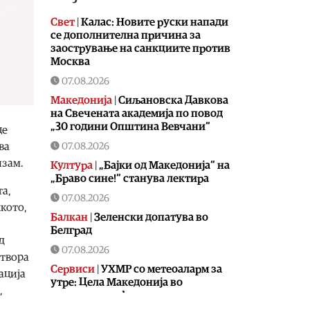
Свет
|
Калас: Новите руски напади
се дополнителна причина за
заострување на санкциите против
Москва
07.08.2026
Македонија
|
Сиљановска Давкова
на Свечената академија по повод
„30 години Општина Вевчани“
це
07.08.2026
ва
изам.
Култура
|
„Бајки од Македонија“ на
„Браво сине!“ станува лектира
та,
07.08.2026
кото,
Балкан
|
Зеленски допатува во
Белград
д
07.08.2026
отвора
Сервиси
|
УХМР со метеоаларм за
ација
утре: Цела Македонија во
,
портокалова фаза