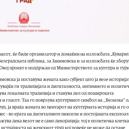
 часот, ќе биде организатор и домаќин на изложбата „Кувари
белградската публика, за Јакимовска и за изложбата ќе збору
Овој проект е поддржан од Министерството за култура и тур
мовска ја поставува жената како субјект што ја везе историја
увајќи ги традицијата и дигиталноста, интимното и политич
ува локалната традиција и станува дел од пошироката
и гласот. Таа го поврзува културниот симбол на ,,Везилка“ о
д, ја враќа жената во центарот на културната историја и го 
ес – во ерата на дигиталните пиксели и постојаната експлоат
жува дека везот не е само декорација: тој е политичка клетка
истрајноста на женскиот труд кој повеќе не може да остане