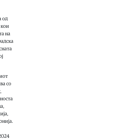
07.08.2026
Македонија
|
Андоновски:
Националниот дата-центар ќе ја
а од
обедини државната ИТ
 кои
инфраструктура – помалку
та на
трошоци и повисока безбедност
градска
07.08.2026
сната
Живот
|
Збогум на 24-часовниот
ој
ден: Земјата полека се забавува –
еве кога денот би можел да стане
25 часа
киот
07.08.2026
ва со
Економија
|
Скокна минималниот
,
износ за К-15 – Еве колку пари ќе
лноста
ни легнат на сметка годинава
а,
07.08.2026
ија,
Живот
|
Не ги игнорирајте овие
онија.
знаци: Бојлерот може да најавува
сериозен дефект
2024
07.08.2026