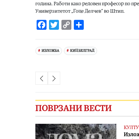
година. Работи како редовен професор по пр
Универзитетот „Гоце Делчев“ во Штип.
Facebook
Twitter
Copy
Share
Link
ИЗЛОЖБА
КИЦ БЕЛГРАД
ПОВРЗАНИ ВЕСТИ
КУЛТУ
Излож