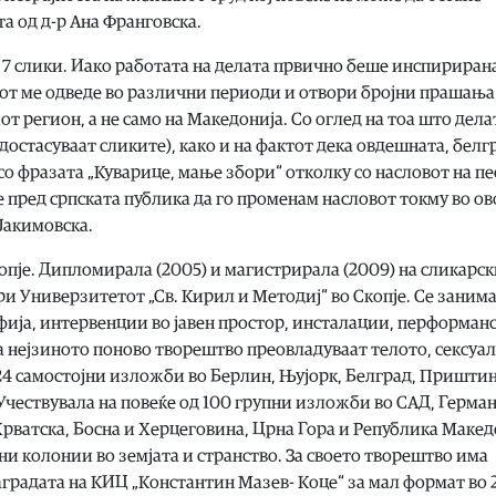
а од д-р Ана Франговска.
 7 слики. Иако работата на делата првично беше инспириран
от ме одведе во различни периоди и отвори бројни прашања
т регион, а не само на Македонија. Со оглед на тоа што дела
едостасуваат сликите), како и на фактот дека овдешната, бел
со фразата „Куварице, мање збори“ отколку со насловот на пе
е пред српската публика да го променам насловот токму во ов
 Јакимовска.
Скопје. Дипломирала (2005) и магистрирала (2009) на сликарс
и Универзитетот „Св. Кирил и Методиј“ во Скопје. Се занима
фија, интервенции во јавен простор, инсталации, перформанс
а нејзиното поново творештво преовладуваат телото, сексуа
24 самостојни изложби во Берлин, Њујорк, Белград, Приштин
 Учествувала на повеќе од 100 групни изложби во САД, Герман
 Хрватска, Босна и Херцеговина, Црна Гора и Република Макед
и колонии во земјата и странство. За своето творештво има
аградата на КИЦ „Константин Мазев- Коце“ за мал формат во 