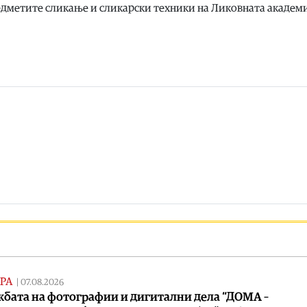
едметите сликање и сликарски техники на Ликовната академи
РА
|
07.08.2026
бата на фотографии и дигитални дела “ДОМА –