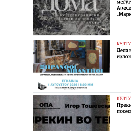
меѓуг
Ацеск
„Марк
КУЛТУ
Дела 
излож
КУЛТУ
Преки
посес