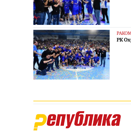
РАКО
РК Ох