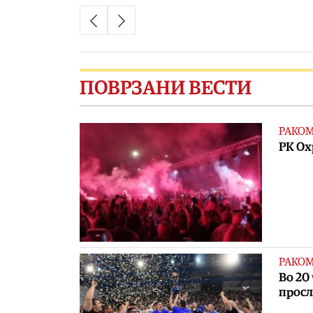
ПОВРЗАНИ ВЕСТИ
РАКО
РК Ох
РАКО
Во 20
просл