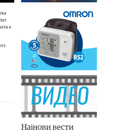
ека
дат
ата е
сот.
Најнови вести