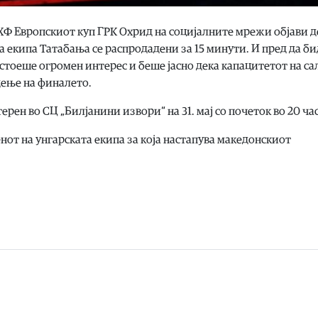
ХФ Европскиот куп ГРК Охрид на социјалните мрежи објави д
 екипа Татабања се распродадени за 15 минути. И пред да би
тоеше огромен интерес и беше јасно дека капацитетот на сал
дење на финалето.
рен во СЦ „Билјанини извори“ на 31. мај со почеток во 20 ча
ренот на унгарската екипа за која настапува македонскиот