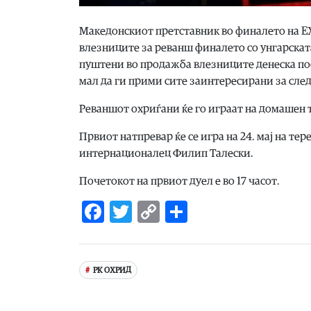
Македонскиот претставник во финалето на Е
влезниците за реванш финалето со унгарската
пуштени во продажба влезниците денеска пос
мал да ги прими сите заинтересирани за сле
Реваншот охриѓани ќе го играат на домашен те
Првиот натпревар ќе се игра на 24. мај на те
интернационалец Филип Талески.
Почетокот на првиот дуел е во 17 часот.
Facebook
Twitter
Copy
Share
Link
РК ОХРИД