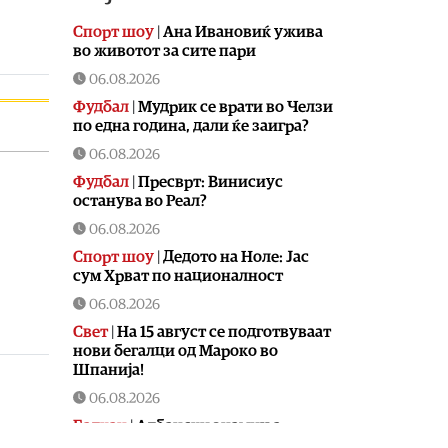
Спорт шоу
|
Aна Ивановиќ ужива
во животот за сите пари
06.08.2026
Фудбал
|
Мудрик се врати во Челзи
по една година, дали ќе заигра?
06.08.2026
Фудбал
|
Пресврт: Винисиус
останува во Реал?
06.08.2026
Спорт шоу
|
Дедото на Ноле: Јас
сум Хрват по националност
06.08.2026
Свет
|
На 15 август се подготвуваат
нови бегалци од Мароко во
Шпанија!
06.08.2026
Балкан
|
Албански знамиња
развиорени во европски Улцињ