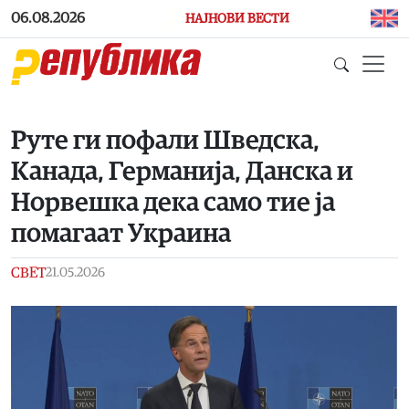
Skip to main content
06.08.2026
НАЈНОВИ ВЕСТИ
Руте ги пофали Шведска,
Канада, Германија, Данска и
Норвешка дека само тие ја
помагаат Украина
СВЕТ
21.05.2026