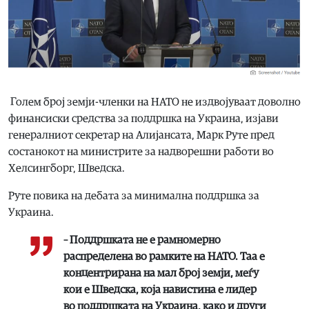
Голем број земји-членки на НАТО не издвојуваат доволно
финансиски средства за поддршка на Украина, изјави
генералниот секретар на Алијансата, Марк Руте пред
состанокот на министрите за надворешни работи во
Хелсингборг, Шведска.
Руте повика на дебата за минимална поддршка за
Украина.
– Поддршката не е рамномерно
распределена во рамките на НАТО. Таа е
концентрирана на мал број земји, меѓу
кои е Шведска, која навистина е лидер
во поддршката на Украина, како и други