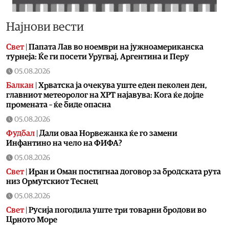
Најнови вести
Свет
|
Папата Лав во ноември на јужноамериканска
турнеја: Ќе ги посети Уругвај, Аргентина и Перу
05.08.2026
Балкан
|
Хрватска ја очекува уште еден пеколен ден,
главниот метеоролог на ХРТ најавува: Кога ќе дојде
промената – ќе биде опасна
05.08.2026
Фудбал
|
Дали оваа Норвежанка ќе го замени
Инфантино на чело на ФИФА?
05.08.2026
Свет
|
Иран и Оман постигнаа договор за бродската рута
низ Ормутскиот Теснец
05.08.2026
Свет
|
Русија погодила уште три товарни бродови во
Црното Море