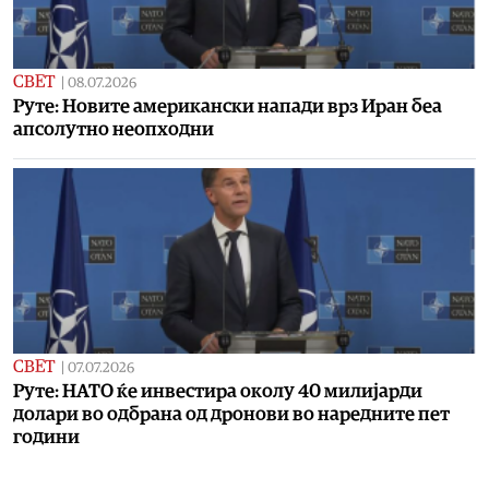
СВЕТ
|
08.07.2026
Руте: Новите американски напади врз Иран беа
апсолутно неопходни
СВЕТ
|
07.07.2026
Руте: НАТО ќе инвестира околу 40 милијарди
долари во одбрана од дронови во наредните пет
години