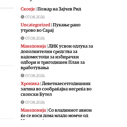
Скопје
|
Пожар на Зајчев Рид
07.08.2026
Uncategorized
|
Пукање рано
утрово во Сарај
07.08.2026
Македонија
|
ДИК усвои одлука за
дополнителни средства за
надоместоци за избирачки
одбори и тригодишен План за
вработувања
07.08.2026
Хроника
|
Деветнаесетгодишник
загина во сообраќајна несреќа во
скопски Бутел
07.08.2026
Македонија
|
Со владиниот авион
ќе се носи дома младо момче од
Македонија кое скршило врат на
тобоган во Бодрум