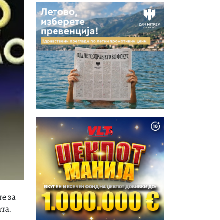
те за
та.