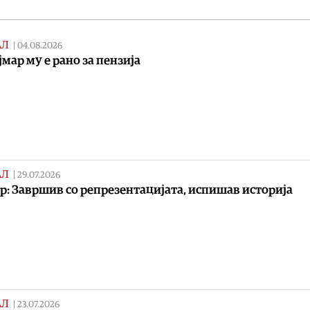
АЛ
|
04.08.2026
јмар му е рано за пензија
АЛ
|
29.07.2026
р: Завршив со репрезентацијата, испишав историја
АЛ
|
23.07.2026