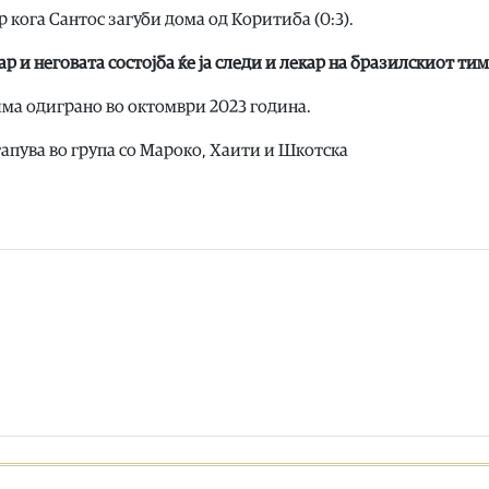
 кога Сантос загуби дома од Коритиба (0:3).
р и неговата состојба ќе ја следи и лекар на бразилскиот тим
има одиграно во октомври 2023 година.
тапува во група со Мароко, Хаити и Шкотска