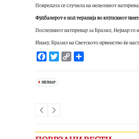
Повредата се случила на неделниот натпревар
Фудбалерот е под терапија во клупскиот цента
Последниот натпревар за Бразил, Нејмар го 
Инаку, Бразил на Светското првенство ќе нас
Facebook
Twitter
Copy
Share
Link
НЕЈМАР