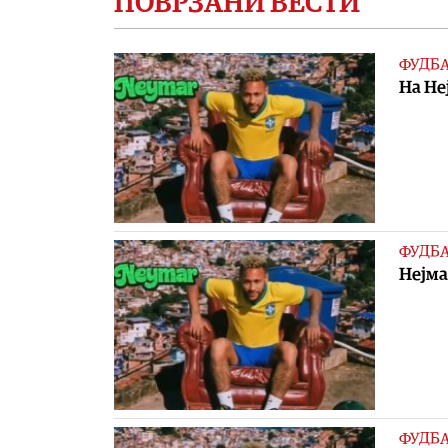
ПОВРЗАНИ ВЕСТИ
ФУДБ
На Не
ФУДБ
Нејма
ФУДБ