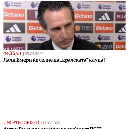
ФУДБАЛ
|
05.05.2026
Дали Емери ќе седне на „кралската“ клупа?
UNCATEGORIZED
|
13.03.2025