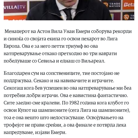
Менаџерот на Астон Вила Унаи Емери соборува рекорди
и синоќа со својата екипа го освои пехарот во Лига
Европа. Ова е за него петти триумф во ова
натпреварување откако претходно во три наврати
победуваше со Севиља и еднаш со Виљареал.
Благодарен сум на сопствениците, тие постојано не
поддржуваа. Секако и на навивачите и играчите.
Секогаш кога бев успешен во ова натпреварување ми беа
потребни добри играчи. Ова е навистина фантастично.
Сите заедно сме кралеви. По 1982 година кога клубот го
освои Купот на шампионите (сега Лига на шампионите),
тоа е она нешто што недостасуваше. Освојувањето на
трофејот не прави среќни, а ова финале е потврда дека
напредуваме, изјави Емери.