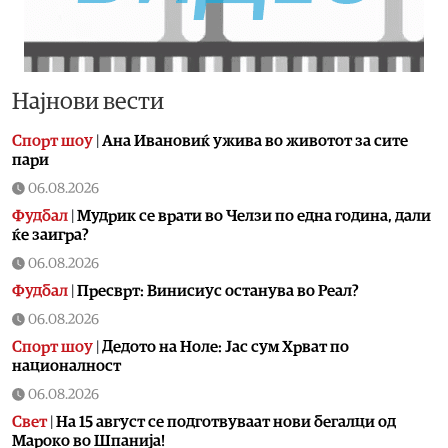
Најнови вести
Спорт шоу
|
Aна Ивановиќ ужива во животот за сите
пари
06.08.2026
Фудбал
|
Мудрик се врати во Челзи по една година, дали
ќе заигра?
06.08.2026
Фудбал
|
Пресврт: Винисиус останува во Реал?
06.08.2026
Спорт шоу
|
Дедото на Ноле: Јас сум Хрват по
националност
06.08.2026
Свет
|
На 15 август се подготвуваат нови бегалци од
Мароко во Шпанија!