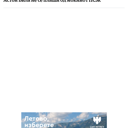
Aстон Вила не се плаши од моќниот ПСЖ