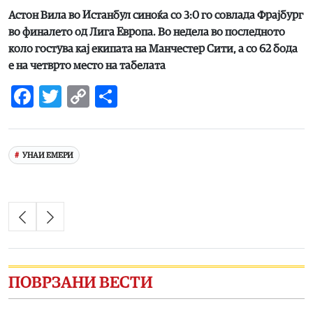
Астон Вила во Истанбул синоќа со 3:0 го совлада Фрајбург
во финалето од Лига Европа. Во недела во последното
коло гостува кај екипата на Манчестер Сити, а со 62 бода
е на четврто место на табелата
Facebook
Twitter
Copy
Share
Link
УНАИ ЕМЕРИ
ПОВРЗАНИ ВЕСТИ