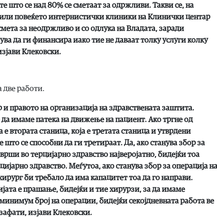
ите што се над 80% се сметаат за одржливи. Такви се, на
е или повеќето интернистички клиники на Клинички центар
 смета за неодржливо и со одлука на Владата, заради
а да ги финансира иако тие не даваат толку услуги колку
зјави Клековски.
а две работи.
р и правото на организација на здравствената заштита.
 да имаме патека на движење на пациент. Ако тргне од
ја е втората станица, која е третата станица и утврдени
што се способни да ги третираат. Да, ако станува збор за
заврши во терцијарно здравство најверојатно, бидејќи тоа
цијарно здравство. Меѓутоа, ако станува збор за операција н
 хирург би требало да има капацитет тоа да го направи.
јата е прашање, бидејќи и тие хирурзи, за да имаме
 минимум број на операции, бидејќи секојдневната работа ве
зафати, изјави Клековски.