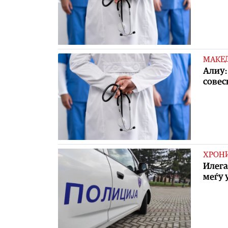
МАКЕ
Алиу:
совес
ХРОН
Илега
меѓу 