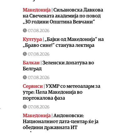
Македонија
|
Сиљановска Давкова
на Свечената академија по повод
„30 години Општина Вевчани“
07.08.2026
Култура
|
„Бајки од Македонија“ на
„Браво сине!“ станува лектира
07.08.2026
Балкан
|
Зеленски допатува во
Белград
07.08.2026
Сервиси
|
УХМР со метеоаларм за
утре: Цела Македонија во
портокалова фаза
07.08.2026
а
Македонија
|
Андоновски:
Националниот дата-центар ќе ја
обедини државната ИТ
инфраструктура – помалку
трошоци и повисока безбедност