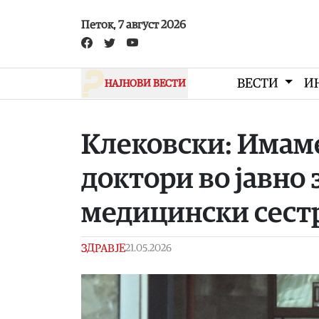
Skip to main content
Петок, 7 август 2026
ВЕСТИ
И
НАЈНОВИ ВЕСТИ
Клековски: Имам
доктори во јавно 
медицински сест
ЗДРАВЈЕ
21.05.2026