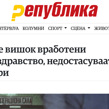
НТЕРВЈУА
КОЛУМНИ
СПОРТ
СЦЕНА
ЖИВО
е вишок вработени
здравство, недостасуваа
ри