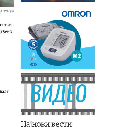
Архива
сестри
ствено
уваат
Најнови вести