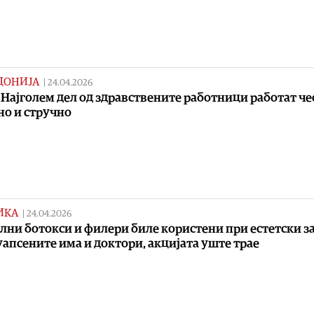
ДОНИЈА
|
24.04.2026
 Најголем дел од здравствените работници работат че
но и стручно
ИКА
|
24.04.2026
лни ботокси и филери биле користени при естетски з
уапсените има и доктори, акцијата уште трае