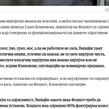
маме веројатно вишок на доктори, а недостигаат медицински 
изјави денеска Сашо Клековски, директор на Фондот за здрав
а која говореше за фунцкуионирањето на јавните здраствени
ог, уво, грло, нос, а да не работите во сала, бидејќи таму
стички мерки, условно да кажам, не се сите хирурзи чиста,
 чистите класични хирургии ние имаме хирурзи кои не
нато, изјави Клековски, одговарајќи на новинарско прашање.
ствени установи ги оправдуваат, и во кој процент ги оправд
та каса, односно од Фондот, Клековски одговори:
ум за одржливост, бидејќи знаете дека Фондот треба да
ствена установа. Владата има одредено 80% фактуриран износ