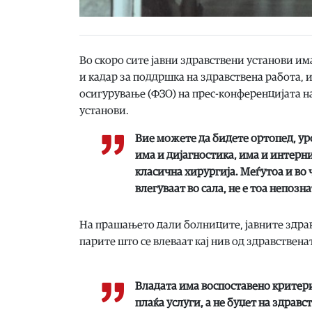
​Во скоро сите јавни здравствени установи и
и кадар за поддршка на здравствена работа, 
осигурување (ФЗО) на прес-конференцијата н
установи.
Вие можете да бидете ортопед, урол
има и дијагностика, има и интерни
класична хирургија. Меѓутоа и во
влегуваат во сала, не е тоа непоз
​На прашањето дали болниците, јавните здрав
парите што се влеваат кај нив од здравствена
Владата има воспоставено критери
плаќа услуги, а не буџет на здрав