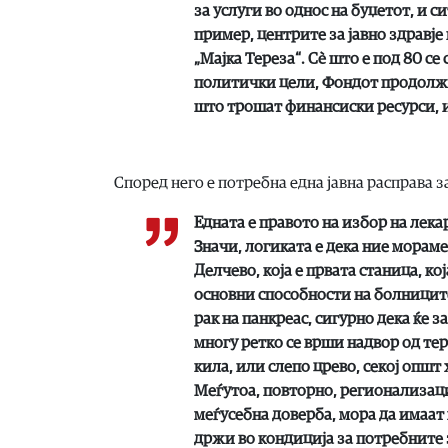
за услуги во однос на буџетот, и с
пример, центрите за јавно здравј
„Мајка Тереза“. Сè што е под 80 се
политички цели, Фондот продолжув
што трошат финансиски ресурси, и
Според него е потребна една јавна расправа з
Едната е правото на избор на лека
Значи, логиката е дека ние мораме
Делчево, која е првата станица, ко
основни способности на болниците 
рак на панкреас, сигурно дека ќе 
многу ретко се врши надвор од тер
кила, или слепо црево, секој општ
Меѓутоа, повторно, регионализаци
меѓусебна доверба, мора да имаат
држи во кондиција за потребните 