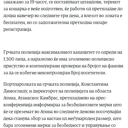
закажано за 19 часот, се поставуваат штандови, теренот
за кошарка е веќе подготвен, ќе работи од претпладне до
доцна навечер во следните три дена, а влезот во зоната е
бесплатен, но со задолжителна претходна онлајн-
регистрација.
Грчката полиција максималниот капацитет го одреди на
1.500 лица, а паралелно ќе има зголемено полициско
присуство и континуирани проверки на бројот на фанови
за да се избегне неконтролиран број посетители.
Портпаролката на грчката полиција, Константина
Димоглиду, и директорот на полицијата на областа
Атика, Атанасиос Камбрас, претпладнево на прес-
конференција информираа за безбедносните мерки што
ќе се преземат во Атина во следните денови посочувајќи
дека станува збор за настан од меѓународен размер, што
бара зголемени мерки за безбедност и управување со