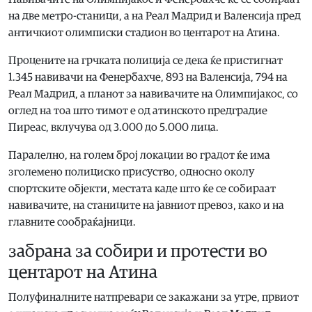
на две метро-станици, а на Реал Мадрид и Валенсија пред
античкиот олимписки стадион во центарот на Атина.
Процените на грчката полиција се дека ќе пристигнат
1.345 навивачи на Фенербахче, 893 на Валенсија, 794 на
Реал Мадрид, а планот за навивачите на Олимпијакос, со
оглед на тоа што тимот е од атинското предградие
Пиреас, вклучува од 3.000 до 5.000 лица.
Паралелно, на голем број локации во градот ќе има
зголемено полициско присуство, односно околу
спортските објекти, местата каде што ќе се собираат
навивачите, на станиците на јавниот превоз, како и на
главните сообраќајници.
забрана за собири и протести во
центарот на Атина
Полуфиналните натпревари се закажани за утре, првиот