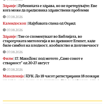
Здравје
|
Лубеницата е здрава, но не претерувајте: Еве
кога може да предизвика здравствени проблеми
07.08.2026
Калеидоскоп
|
Најубавата сцена од Охрид
07.08.2026
Здравје
|
Тие се споменуваат во Библијата, во
старогрчката митологија и во древниот Египет, каде
биле симбол на плодност, изобилство и долговечност
07.08.2026
Филм
|
17. МакеДокс под мотото „Само сонот е
стварност“ од 20-27 август
07.08.2026
Македонија
|
ЦУК: До 18 часот регистрирани 18 пожари
на отворено, четири се активни, два се под контрола, а
12 се изгаснати
07.08.2026
Сцена
|
Лозано, Тони Зен и Два бона викендов на С.О.С.
Фестивал во Битола