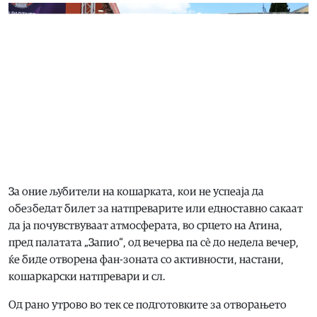
За оние љубители на кошарката, кои не успеаја да
обезбедат билет за натпреварите или едноставно сакаат
да ја почувствуваат атмосферата, во срцето на Атина,
пред палатата „Запио“, од вечерва па сè до недела вечер,
ќе биде отворена фан-зоната со активности, настани,
кошаркарски натпревари и сл.
Од рано утрово во тек се подготовките за отворањето