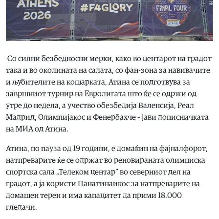
Со силни безбедносни мерки, како во центарот на градот
така и во околината на салата, со фан-зона за навивачите
и љубителите на кошарката, Атина се подготвува за
завршниот турнир на Евролигата што ќе се одржи од
утре до недела, а учество обезбедија Валенсија, Реал
Мадрид, Олимпијакос и Фенербахче – јави дописничката
на МИА од Атина.
Атина, по пауза од 19 години, е домаќин на фајналфорот,
натпреварите ќе се одржат во реновираната олимписка
спортска сала „Телеком центар“ во северниот дел на
градот, а ја користи Панатинаикос за натпреварите на
домашен терен и има капацитет да прими 18.000
гледачи.