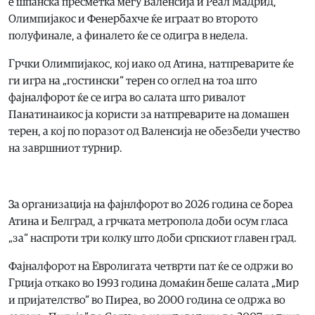
е шпанска пресметка меѓу Валенсија и Реал Мадрид,
Олимпијакос и Фенербахче ќе играат во второто
полуфинале, а финалето ќе се одигра в недела.
Грчки Олимпијакос, кој иако од Атина, натпреварите ќе
ги игра на „гостински“ терен со оглед на тоа што
фајналфорот ќе се игра во салата што ривалот
Панатинаикос ја користи за натпреварите на домашен
терен, а кој по поразот од Валенсија не обезбеди учество
на завршниот турнир.
За организација на фајнлфорот во 2026 година се бореа
Атина и Белград, а грчката метропола доби осум гласа
„за“ наспроти три колку што доби српскиот главен град.
Фајналфорот на Евролигата четврти пат ќе се одржи во
Грција откако во 1993 година домаќин беше салата „Мир
и пријателство“ во Пиреа, во 2000 година се одржа во