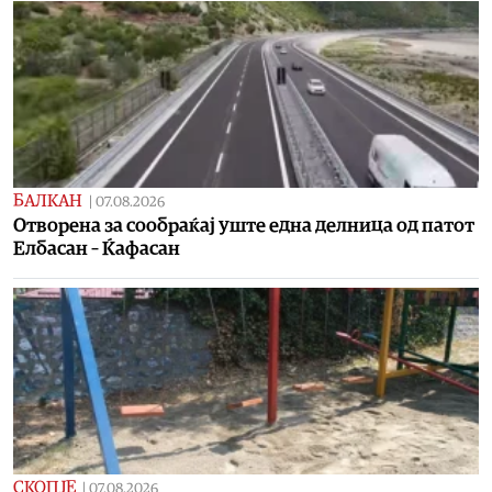
БАЛКАН
|
07.08.2026
Отворена за сообраќај уште една делница од патот
Елбасан – Ќафасан
СКОПЈЕ
|
07.08.2026