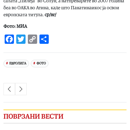
салата „Пилеја“ во Солун, а натпреварите во 2007 година
беа во ОАКА во Атина, каде што Панатинаикос ја освои
европската титула.
ср/вг/
Фото: МИА
Facebook
Twitter
Copy
Share
Link
ЕВРОЛИГА
ФОТО
ПОВРЗАНИ ВЕСТИ