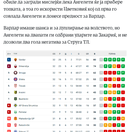
обиде да загради мислејќи дека Ангелети ќе ја прибере
топката, а тоа го искористи Цветковиќ кој од прва го
совлада Ангелети и донесе предност за Вардар.
Вардар имаше шанса и за дуплирање на водството, но
Ангелети на двапати ги одбрани ударите на Закариќ, и не
дозволи два гола негатива за Струга ТЛ.