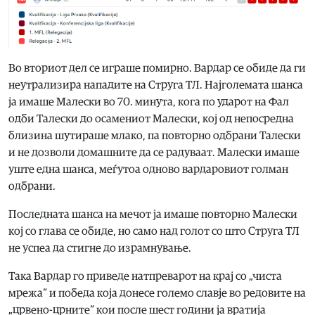
Во вториот дел се играше помирно. Вардар се обиде да ги
неутрализира нападите на Струга ТЛ. Најголемата шанса
ја имаше Малески во 70. минута, кога по ударот на Фал
одби Талески до осамениот Малески, кој од непосредна
близина шутираше млако, па повторно одбрани Талески
и не дозволи домашните да се радуваат. Малески имаше
уште една шанса, меѓутоа одново вардаровиот голман
одбрани.
Последната шанса на мечот ја имаше повторно Малески
кој со глава се обиде, но само над голот со што Струга ТЛ
не успеа да стигне до израмнување.
Така Вардар го приведе натпреварот на крај со „чиста
мрежа“ и победа која донесе големо славје во редовите на
„црвено-црните“ кои после шест години ја вратија