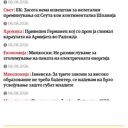
06.08.2026
Свет
|
ЕК: Засега нема извештаи за нелегални
преминувања од Сеута кон континентална Шпанија
06.08.2026
Хроника
|
Приведен Германец кој со дрон ја снимал
караулата на Армијата во Радожда
06.08.2026
Економија
|
Мицкоски: Не размислуваме за
зголемување на цената на електричната енергија
06.08.2026
Македонија
|
Јаневска: За трите закони за високо
образование не треба бадентер, се надевам на брзо
усвојување зашто губат младите
06.08.2026
Македонија
|
Поразителни бројки: Годинава 4900
помалку запишани првачиња од лани
06.08.2026
Економија
|
Колку навистина вредат парите во