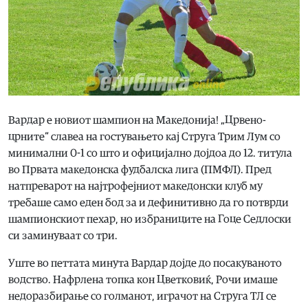
Вардар е новиот шампион на Македонија! „Црвено-
црните“ славеа на гостувањето кај Струга Трим Лум со
минимални 0-1 со што и официјално дојдоа до 12. титула
во Првата македонска фудбалска лига (ПМФЛ). Пред
натпреварот на најтрофејниот македонски клуб му
требаше само еден бод за и дефинитивно да го потврди
шампионскиот пехар, но избраниците на Гоце Седлоски
си заминуваат со три.
Уште во петтата минута Вардар дојде до посакуваното
водство. Нафрлена топка кон Цветковиќ, Рочи имаше
недоразбирање со голманот, играчот на Струга ТЛ се