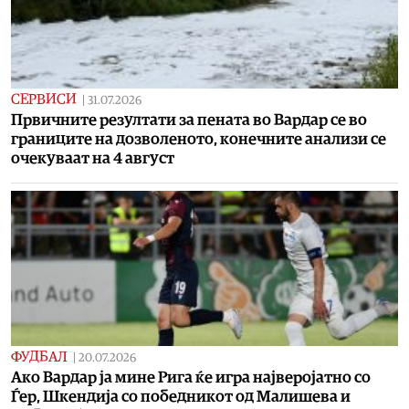
СЕРВИСИ
|
31.07.2026
Првичните резултати за пената во Вардар се во
границите на дозволеното, конечните анализи се
очекуваат на 4 август
ФУДБАЛ
|
20.07.2026
Ако Вардар ја мине Рига ќе игра најверојатно со
Ѓер, Шкендија со победникот од Малишева и