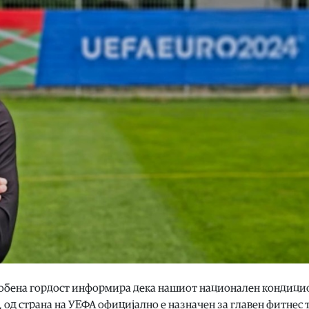
собена гордост информира дека нашиот национален кондици
 од страна на УЕФА официјално е назначен за главен фитнес 