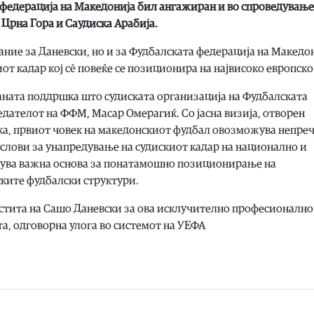
а федерација на Македонија бил ангажиран и во спроведување
Црна Гора и Саудиска Арабија.
ние за Даневски, но и за Фудбалската федерација на Македон
от кадар кој сè повеќе се позиционира на највисоко европско
раната поддршка што судиската организација на Фудбалската
едателот на ФФМ, Масар Омерагиќ. Со јасна визија, отворен
а, првиот човек на македонскиот фудбал овозможува непре
услови за унапредување на судискиот кадар на национално и
вува важна основа за понатамошно позиционирање на
ските фудбалски структури.
естита на Сашо Даневски за ова исклучително професионално
та, одговорна улога во системот на УЕФА