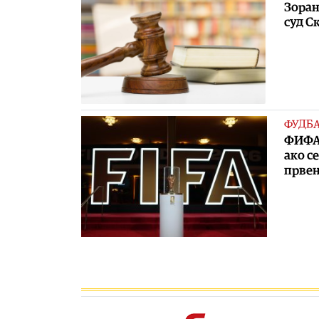
Зоран
суд С
ФУДБ
ФИФА 
ако с
првен