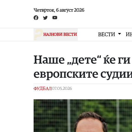
Skip to main content
Четврток, 6 август 2026
ВЕСТИ
И
НАЈНОВИ ВЕСТИ
Наше „дете“ ќе г
европските суди
ФУДБАЛ
07.05.2026