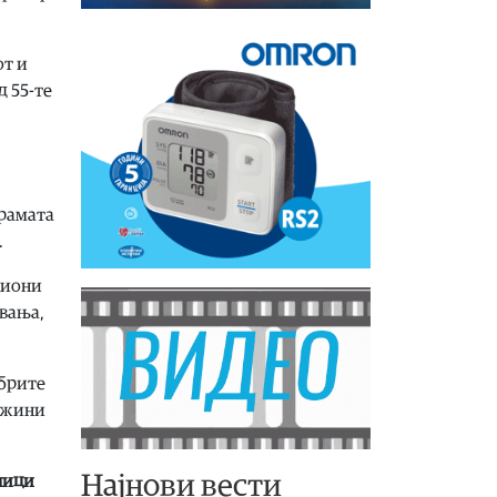
от и
д 55-те
грамата
.
циони
увања,
обрите
држини
Најнови вести
ници