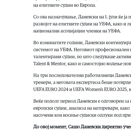
на елитните судии во Европа.
Со ова назначување, Даневски на 1. јули ќе 
развојот на елитните судии на УЕФА, како и 
национални асоцијации членки на УЕФА.
Во изминатите години, Даневски континуиран
системот на УЕФА. Неговиот професионален п
талентирани судии, по што следуваше активн
Talent & Mentor, како и самостојно водење п
На три последователни работилници Даневс
тренери, а неговата експертиза беше потврд
UEFA EURO 2024 и UEFA Women’s EURO 2025, к
Веќе подолг период Даневски е одговорен з
европски судии, анализа на натпревари, как
насочени кон носење судиски одлуки под при
До овој момент, Сашо Даневски директно уче