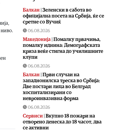
Балкан
|
Зеленски в сабота во
официјална посета на Србија, ќе се
сретне со Вучиќ
ија,
 ниво.
06.08.2026
Македонија
|
Помалку првачиња,
помалку иднина: Демографската
криза веќе стигна до училишните
клупи
чен
06.08.2026
Балкан
|
Први случаи на
западнонилска треска во Србија:
Две постари лица во Белград
хоспитализирани со
невроинвазивна форма
06.08.2026
Сервиси
|
Вкупно 18 пожари на
отворено денеска до 18 часот, два
се активни
06.08.2026