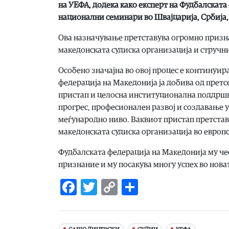
на УЕФА, додека како експерт на Фудбалскат
национални семинари во Швајцарија, Србија, 
Ова назначување претставува огромно призна
македонската судиска организација и стручни
Особено значајна во овој процес е континуи
федерација на Македонија ја добива од претс
пристап и целосна институционална поддршк
прогрес, професионален развој и создавање 
меѓународно ниво. Ваквиот пристап претста
македонската судиска организација во европ
Фудбалската федерација на Македонија му ч
признание и му посакува многу успех во нова
Facebook
Twitter
Copy
Share
Link