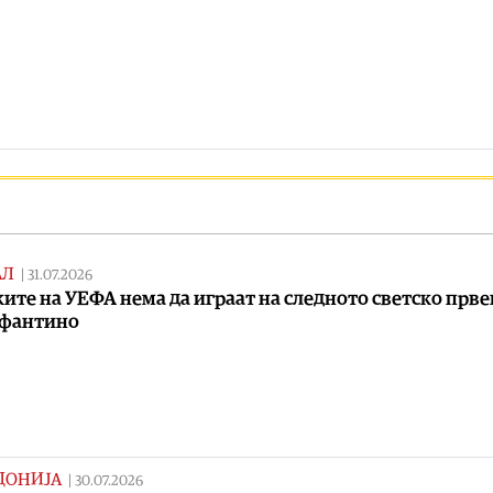
АЛ
|
31.07.2026
ите на УЕФА нема да играат на следното светско прв
нфантино
ДОНИЈА
|
30.07.2026