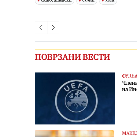
САШО ДИНЕВСКИ
СУДИИ
УЕФА
ПОВРЗАНИ ВЕСТИ
ФУДБ
Членк
на И
МАКЕ