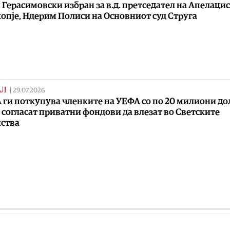
 Герасимовски избран за в.д. претседател на Апелаци
копје, Ндерим Полиси на Основниот суд Струга
АЛ
|
29.07.2026
ги поткупува членките на УЕФА со по 20 милиони до
е согласат приватни фондови да влезат во Светските
ства