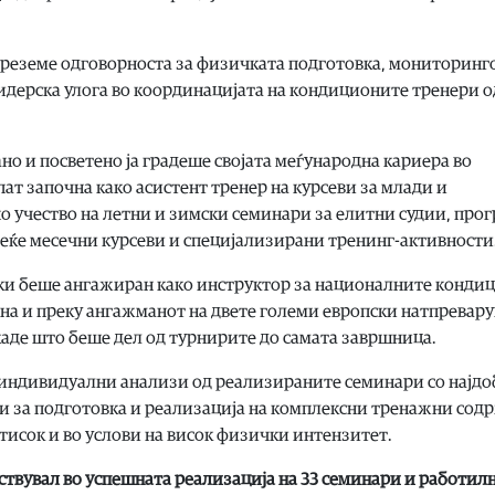
ја преземе одговорноста за физичката подготовка, мониторинг
лидерска улога во координацијата на кондиционите тренери о
о и посветено ја градеше својата меѓународна кариера во
ат започна како асистент тренер на курсеви за млади и
о учество на летни и зимски семинари за елитни судии, про
овеќе месечни курсеви и специјализирани тренинг-активности
ки беше ангажиран како инструктор за националните конди
ена и преку ангажманот на двете големи европски натпревар
аде што беше дел од турнирите до самата завршница.
а индивидуални анализи од реализираните семинари со најд
о и за подготовка и реализација на комплексни тренажни со
тисок и во услови на висок физички интензитет.
ствувал во успешната реализација на 33 семинари и работил