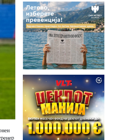
онен
тренер