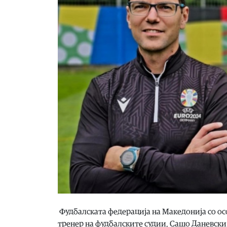
Фудбалската федерација на Македонија со о
тренер на фудбалските судии, Сашо Даневски,