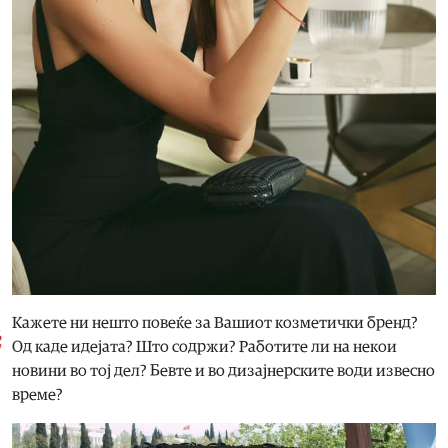
Кажете ни нешто повеќе за Вашиот козметички бренд?
Од каде идејата? Што содржи? Работите ли на некои
новини во тој дел? Бевте и во дизајнерските води извесно
време?