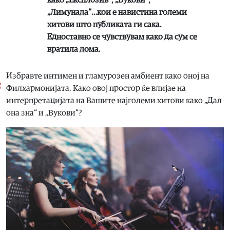
како „Експлозив“, „Вукови“,
„Лимунада“…кои е навистина големи
хитови што публиката ги сака.
Едноставно се чувствувам како да сум се
вратила дома.
Избравте интимен и гламурозен амбиент како оној на
Филхармонијата. Како овој простор ќе влијае на
интерпретацијата на Вашите најголеми хитови како „Дал
она зна“ и „Вукови“?