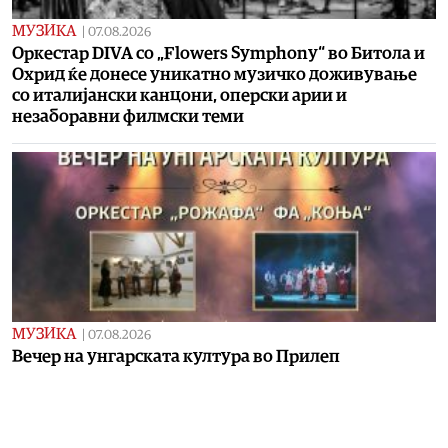
МУЗИКА
|
07.08.2026
Оркестар DIVA со „Flowers Symphony“ во Битола и
Охрид ќе донесе уникатно музичко доживување
со италијански канцони, оперски арии и
незаборавни филмски теми
МУЗИКА
|
07.08.2026
Вечер на унгарската култура во Прилеп