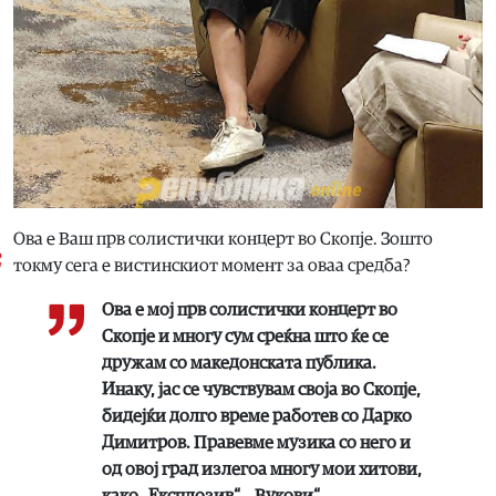
Ова е Ваш прв солистички концерт во Скопје. Зошто
токму сега е вистинскиот момент за оваа средба?
Ова е мој прв солистички концерт во
Скопје и многу сум среќна што ќе се
дружам со македонската публика.
Инаку, јас се чувствувам своја во Скопје,
бидејќи долго време работев со Дарко
Димитров. Правевме музика со него и
од овој град излегоа многу мои хитови,