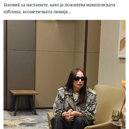
Јаховиќ за настапите, како ја доживува македонската
публика, козметичката линија…