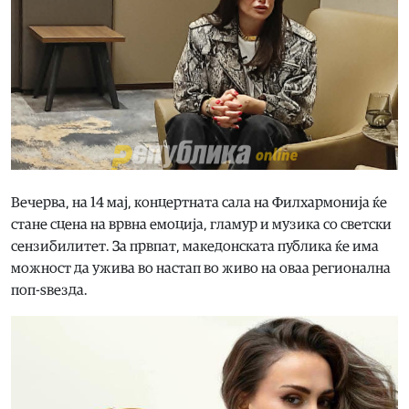
Вечерва, на 14 мај, концертната сала на Филхармонија ќе
стане сцена на врвна емоција, гламур и музика со светски
сензибилитет. За првпат, македонската публика ќе има
можност да ужива во настап во живо на оваа регионална
поп-ѕвезда.