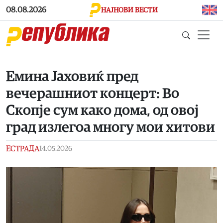
Skip to main content
08.08.2026
НАЈНОВИ ВЕСТИ
Емина Јаховиќ пред
вечерашниот концерт: Во
Скопје сум како дома, од овој
град излегоа многу мои хитови
ЕСТРАДА
14.05.2026