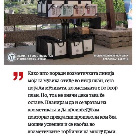
Како што поради козметичката линија
мојата музика отиде во втор план, сега
поради музиката, козметиката е во втор
план. Но, тоа не значи дека така ќе
остане. Планирам да и се вратам на
козметиката и да произведувам
повторно прекрасни производи кои беа
мошне успешни и се наоѓаа во
козметичките торбички на многу дами