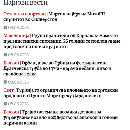
Најнови вести
Останати спортови
|
Мартин најбрз на МотоГП
спринтот во Силверстон
08.08.2026
Македонија
|
Група бранители од Карпалак: Наместо
пред вистински споменик, 25 години се поклонуваме
пред обична плоча крај патот
08.08.2026
Балкан
|
Орбан дојде во Србија на фестивалот на
Драгчевска труба во Гуча – нарача ќебапи, пиво и
свадбена зелка
08.08.2026
Свет
|
Турција го ограничува пловењето на трговски
бродови во Црното Море преку Дарданелите
08.08.2026
Балкан
|
Трајно одземање возачка дозвола за
управување возило под дејство на алкохол и големи
парични казни