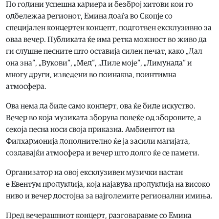
По години успешна кариера и безброј хитови кои го
одбележаа регионот, Емина доаѓа во Скопје со
специјален концертен концепт, подготвен ексклузивно за
оваа вечер. Публиката ќе има ретка можност во живо да
ги слушне песните што оставија силен печат, како „Дал
она зна“, „Вукови“, „Мед“, „Пиле моје“, „Лимунада“ и
многу други, изведени во поинаква, поинтимна
атмосфера.
Ова нема да биде само концерт, ова ќе биде искуство.
Вечер во која музиката зборува повеќе од зборовите, а
секоја песна носи своја приказна. Амбиентот на
Филхармонија дополнително ќе ја засили магијата,
создавајќи атмосфера и вечер што долго ќе се памети.
Организатор на овој ексклузивен музички настан
е Евентум продукција, која најавува продукција на високо
ниво и вечер достојна за најголемите регионални имиња.
Пред вечерашниот концерт, разговаравме со Емина