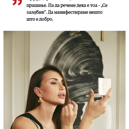
прашање. Па да речеме дека е тоа – „Се
заљубив“. Да манифестираме нешто
што е добро.