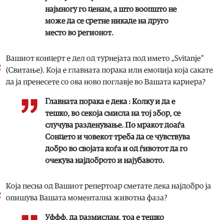
најмногу го ценам, а што воопшто не
може да се сретне никаде на друго
место во регионот.
Вашиот концерт е дел од турнејата под името „Svitanje“
(Свитање). Која е главната порака или емоција која сакате
да ја пренесете со ова ново поглавје во Вашата кариера?
Главната порака е дека : Колку и да е
тешко, во секоја смисла на тој збор, се
случува разденување. По мракот доаѓа
Сонцето и човекот треба да се чувствува
добро во својата коѓа и од ѓивотот да го
очекува најдоброто и најубавото.
Која песна од Вашиот репертоар сметате дека најдобро ја
опишува Вашата моментална животна фаза?
Уффф, да размислам, тоа е тешко