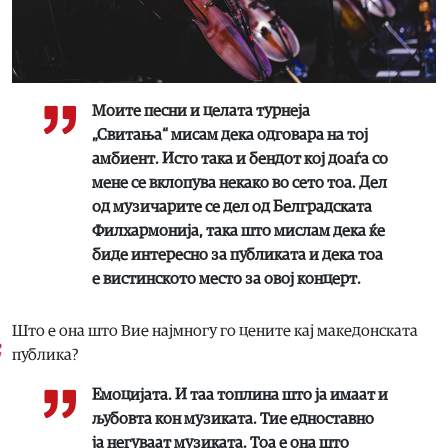
Моите песни и целата турнеја
„Свитања“ мисам дека одговара на тој
амбиент. Исто така и бендот кој доаѓа со
мене се вклопува некако во сето тоа. Дел
од музичарите се дел од Белградската
Филхармонија, така што мислам дека ќе
биде интересно за публиката и дека тоа
е вистинското место за овој концерт.
Што е она што Вие најмногу го цените кај македонската
публика?
Емоцијата. И таа топлина што ја имаат и
љубовта кон музиката. Тие едноставно
ја негуваат музиката. Тоа е она што