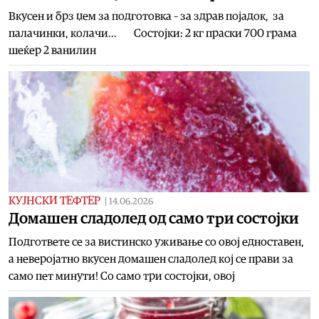
Вкусен и брз џем за подготовка – за здрав појадок, за
палачинки, колачи... Состојки: 2 кг праски 700 грама
шеќер 2 ванилин
КУЈНСКИ ТЕФТЕР
|
14.06.2026
Домашен сладолед од само три состојки
Подгответе се за вистинско уживање со овој едноставен,
а неверојатно вкусен домашен сладолед кој се прави за
само пет минути! Со само три состојки, овој