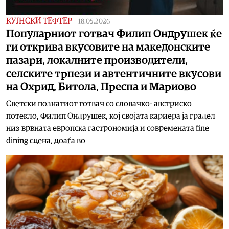
КУЈНСКИ ТЕФТЕР
|
18.05.2026
Популарниот готвач Филип Ондрушек ќе
ги открива вкусовите на македонските
пазари, локалните производители,
селските трпези и автентичните вкусови
на Охрид, Битола, Преспа и Мариово
Светски познатиот готвач со словачко- австриско
потекло, Филип Ондрушек, кој својата кариера ја градел
низ врвната европска гастрономија и современата fine
dining сцена, доаѓа во