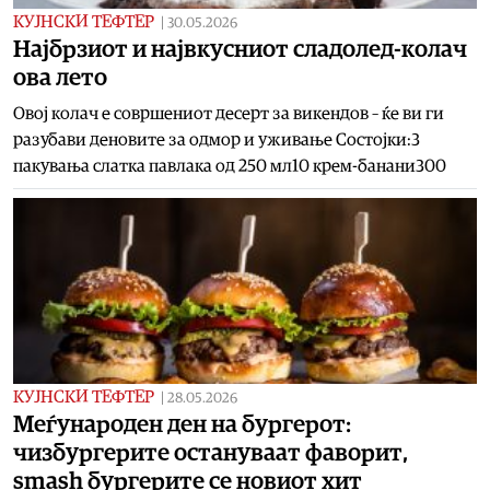
КУЈНСКИ ТЕФТЕР
|
30.05.2026
Најбрзиот и највкусниот сладолед-колач
ова лето
Овој колач е совршениот десерт за викендов – ќе ви ги
разубави деновите за одмор и уживање Состојки:3
пакувања слатка павлака од 250 мл10 крем-банани300
КУЈНСКИ ТЕФТЕР
|
28.05.2026
Меѓународен ден на бургерот:
чизбургерите остануваат фаворит,
smash бургерите се новиот хит