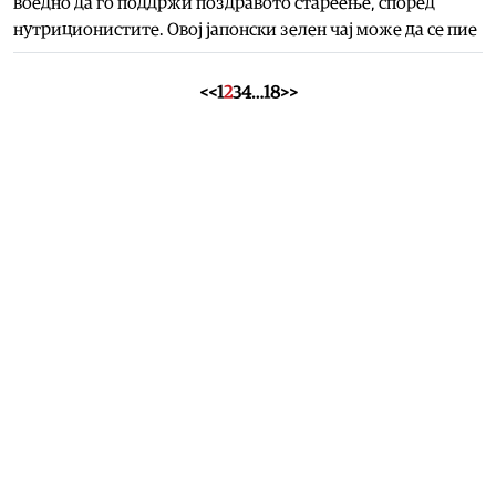
воедно да го поддржи поздравото стареење, според
нутриционистите. Овој јапонски зелен чај може да се пие
<<
1
2
3
4
…
18
>>