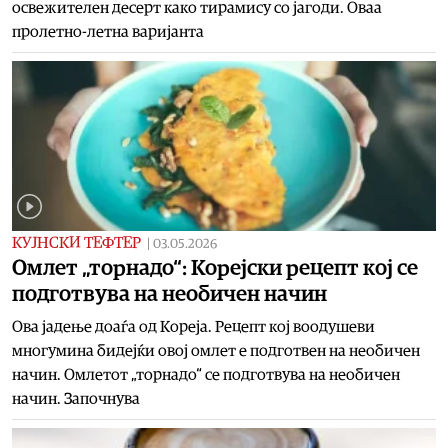
освежителен десерт како тирамису со јагоди. Оваа
пролетно-летна варијанта
КУЈНСКИ ТЕФТЕР
|
03.05.2026
Омлет „торнадо“: Корејски рецепт кој се
подготвува на необичен начин
Ова јадење доаѓа од Кореја. Рецепт кој воодушеви
многумина бидејќи овој омлет е подготвен на необичен
начин. Oмлетот „торнадо“ се подготвува на необичен
начин. Започнува