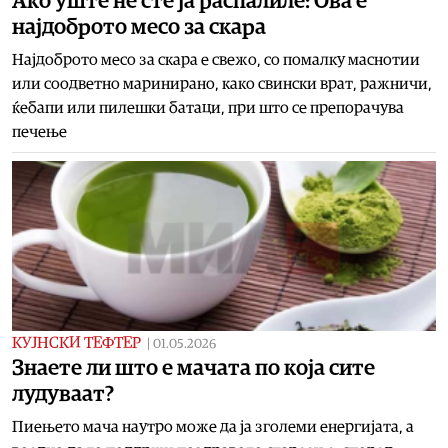
Ако уште не сте ја распалиле: Ова е
најдоброто месо за скара
Најдоброто месо за скара е свежо, со помалку маснотии
или соодветно маринирано, како свински врат, ражничи,
ќебапи или пилешки батаци, при што се препорачува
печење
КУЈНСКИ ТЕФТЕР
|
01.05.2026
Знаете ли што е мачата по која сите
лудуваат?
Пиењето мача наутро може да ја зголеми енергијата, а