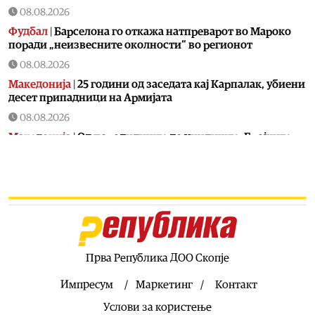
08.08.2026
Фудбал
|
Барселона го откажа натпреварот во Мароко
поради „неизвесните околности“ во регионот
08.08.2026
Македонија
|
25 години од заседата кај Карпалак, убиени
десет припадници на Армијата
08.08.2026
Македонија
|
Од породилиште до училиште: Бројките
уште пред години ја најавија денешната криза со
првачињата
08.08.2026
Кујнски тефтер
|
Ледено кафе со сладолед: Совршена
летна напивка која освежува и буди
08.08.2026
Здравје
|
Над 240 случаи на вирусот Западен Нил во
Прва Република ДОО Скопје
Европа, 13 регистрирани во Македонија
Импресум
Маркетинг
Контакт
08.08.2026
Услови за користење
Балкан
|
Тргнал за Германија, па по неколку километри