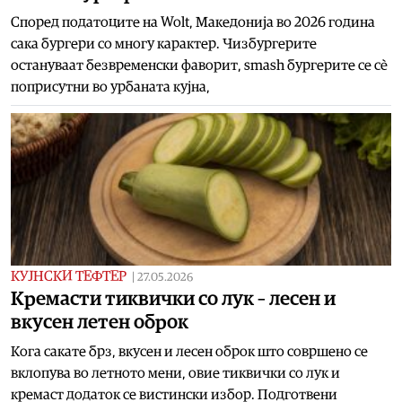
Според податоците на Wolt, Македонија во 2026 година
сака бургери со многу карактер. Чизбургерите
остануваат безвременски фаворит, smash бургерите се сè
поприсутни во урбаната кујна,
КУЈНСКИ ТЕФТЕР
|
27.05.2026
Кремасти тиквички со лук – лесен и
вкусен летен оброк
Кога сакате брз, вкусен и лесен оброк што совршено се
вклопува во летното мени, овие тиквички со лук и
кремаст додаток се вистински избор. Подготвени