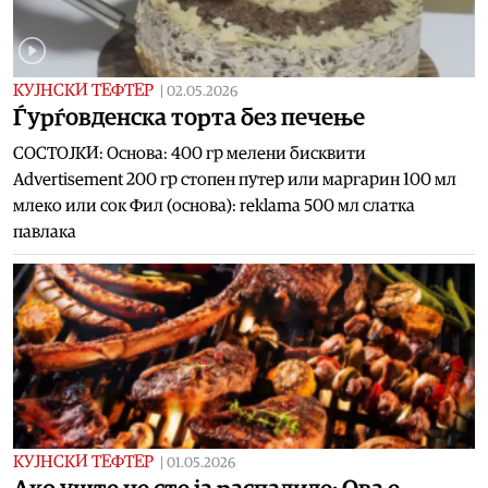
КУЈНСКИ ТЕФТЕР
|
02.05.2026
Ѓурѓовденска торта без печење
СОСТОЈКИ: Основа: 400 гр мелени бисквити
Advertisement 200 гр стопен путер или маргарин 100 мл
млеко или сок Фил (основа): reklama 500 мл слатка
павлака
КУЈНСКИ ТЕФТЕР
|
01.05.2026