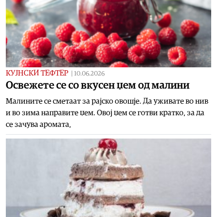
КУЈНСКИ ТЕФТЕР
|
10.06.2026
Oсвежете се со вкусен џем од малини
Малините се сметаат за рајско овошје. Да уживате во нив
и во зима направите џем. Овој џем се готви кратко, за да
се зачува аромата,