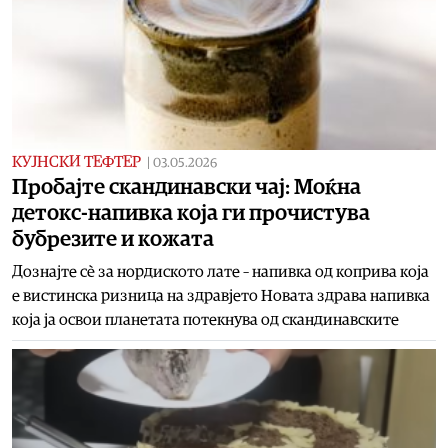
КУЈНСКИ ТЕФТЕР
|
03.05.2026
Пробајте скандинавски чај: Моќна
детокс-напивка која ги прочистува
бубрезите и кожата
Дознајте сè за нордиското лате – напивка од коприва која
е вистинска ризница на здравјето Новата здрава напивка
која ја освои планетата потекнува од скандинавските