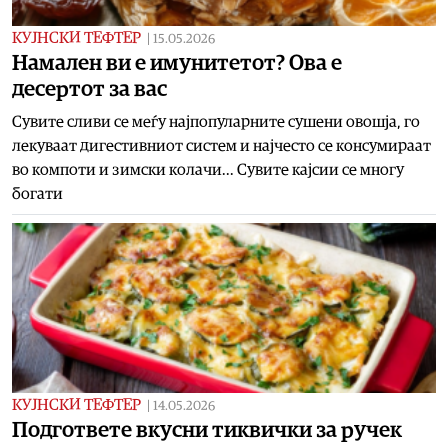
КУЈНСКИ ТЕФТЕР
|
15.05.2026
Намален ви е имунитетот? Ова е
десертот за вас
Сувите сливи се меѓу најпопуларните сушени овошја, го
лекуваат дигестивниот систем и најчесто се консумираат
во компоти и зимски колачи... Сувите кајсии се многу
богати
КУЈНСКИ ТЕФТЕР
|
14.05.2026
Подгответе вкусни тиквички за ручек