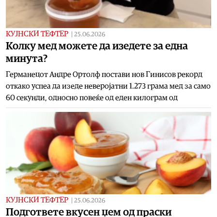
КУЈНСКИ ТЕФТЕР
|
25.06.2026
Колку мед можете да изедете за една
минута?
Германецот Андре Ортолф постави нов Гинисов рекорд
откако успеа да изеде неверојатни 1.273 грама мед за само
60 секунди, односно повеќе од еден килограм од
КУЈНСКИ ТЕФТЕР
|
25.06.2026
Подгответе вкусен џем од праски