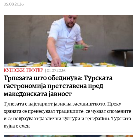
05.08.2026
КУЈНСКИ ТЕФТЕР
|
01.07.2026
Трпезата што обединува: Турската
гастрономија претставена пред
македонската јавност
Трпезата е најстариот јазик на заедништвото. Преку
храната се пренесуваат традициите, се чуваат спомените
и се поврзуваат различни култури и генерации. Турската
кујна е еден