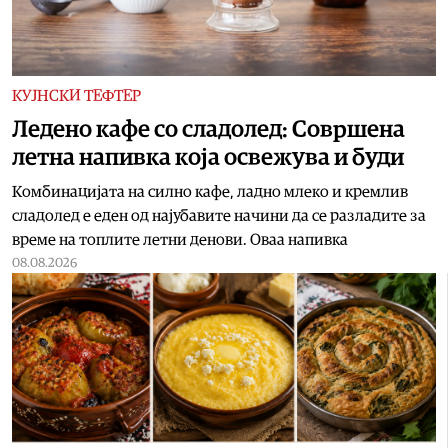
КУЈНСКИ ТЕФТЕР
Ледено кафе со сладолед: Совршена
летна напивка која освежува и буди
Комбинацијата на силно кафе, ладно млеко и кремлив
сладолед е еден од најубавите начини да се разладите за
време на топлите летни денови. Оваа напивка
08.08.2026