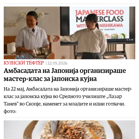
КУЈНСКИ ТЕФТЕР
|
22.05.2026
Амбасадата на Јапонија организираше
мастер-клас за јапонска кујна
На 22 мај, Амбасадата на Јапонија организираше мастер-
клас за јапонска кујна во Средното училиште „Лазар
Танев“ во Скопје, наменет за младите и идни готвачи.
фото: