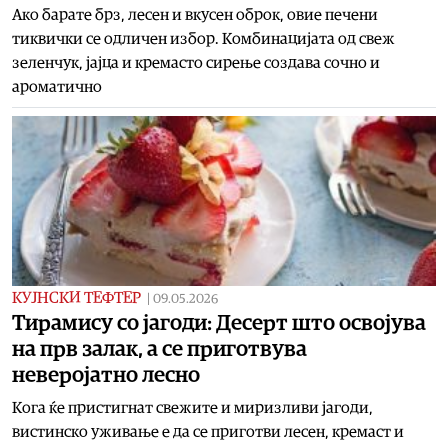
Ако барате брз, лесен и вкусен оброк, овие печени
тиквички се одличен избор. Комбинацијата од свеж
зеленчук, јајца и кремасто сирење создава сочно и
ароматично
КУЈНСКИ ТЕФТЕР
|
09.05.2026
Тирамису со јагоди: Десерт што освојува
на прв залак, а се приготвува
неверојатно лесно
Кога ќе пристигнат свежите и миризливи јагоди,
вистинско уживање е да се приготви лесен, кремаст и