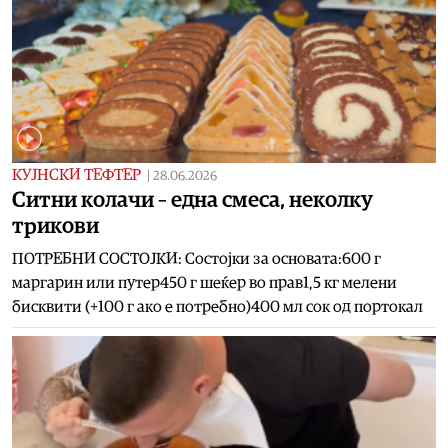
КУЈНСКИ ТЕФТЕР
|
28.06.2026
Ситни колачи – една смеса, неколку
трикови
ПОТРЕБНИ СОСТОЈКИ: Состојки за основата:600 г
маргарин или путер450 г шеќер во прав1,5 кг мелени
бисквити (+100 г ако е потребно)400 мл сок од портокал