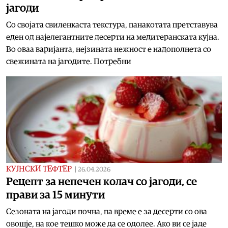
јагоди
Со својата свиленкаста текстура, панакотата претставува
еден од најелегантните десерти на медитеранската кујна.
Во оваа варијанта, нејзината нежност е надополнета со
свежината на јагодите. Потребни
КУЈНСКИ ТЕФТЕР
|
26.04.2026
Рецепт за непечен колач со јагоди, се
прави за 15 минути
Сезоната на јагоди почна, па време е за десерти со ова
овошје, на кое тешко може да се одолее. Ако ви се јаде