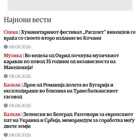
Најнови вести
Сцена
|
Хуманитарниот фестивал „Расплет“ викендов се
враќа со своето второ издание во Кочани
08.08.2026
Музика
|
Во недела од Охрид почнува музичкиот
караван по повод 35 години од независноста на
Македонија!
08.08.2026
Балкан
|
Дрон од Романија долета во Бугарија и
експлодираше во близина на Трансбалканскиот
гасовод
08.08.2026
Балкан
|
Зеленски во Белград: Разговори за европскиот
пат на Украина и Србија, меморандум за соработка меѓу
двете земји
08.08.2026