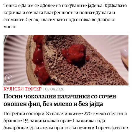
Тешко е да им се одолее на похуваните јадења. Крцкавата
коричка и сочната внатрешност ги полнат душата и
стомакот. Сепак, класичната подготовка во длабоко
масло
КУЈНСКИ ТЕФТЕР
|
05.04.2026
Посни чоколадни палачинки со сочен
овошен фил, без млеко и без јајца
Потребни состојки За палачинките:• 270 г меко спелтино
брашно• 1½ лажица какао прав• 1 лажичка сода
бикарбона• ½ лажичка прашок за печиво• 1 прстофат сол•