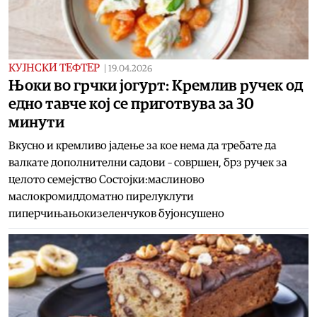
КУЈНСКИ ТЕФТЕР
|
19.04.2026
Њоки во грчки јогурт: Кремлив ручек од
едно тавче кој се приготвува за 30
минути
Вкусно и кремливо јадење за кое нема да требате да
валкате дополнителни садови – совршен, брз ручек за
целото семејство Состојки:маслиново
маслокромиддоматно пирелуклути
пиперчињањокизеленчуков бујонсушено