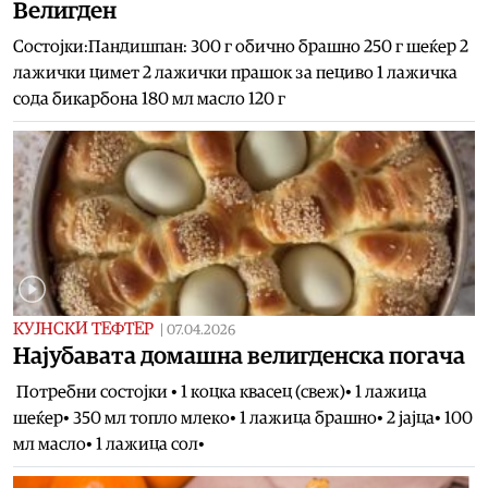
Велигден
Состојки:Пандишпан: 300 г обично брашно 250 г шеќер 2
лажички цимет 2 лажички прашок за пециво 1 лажичка
сода бикарбона 180 мл масло 120 г
КУЈНСКИ ТЕФТЕР
|
07.04.2026
Најубавата домашна велигденска погача
Потребни состојки • 1 коцка квасец (свеж)• 1 лажица
шеќер• 350 мл топло млеко• 1 лажица брашно• 2 јајца• 100
мл масло• 1 лажица сол•