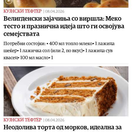
КУЈНСКИ ТЕФТЕР
|
08.04.2026
Велигденски зајачиња со виршла: Меко
тесто и празнична идеја што ги освојува
семејствата
Потребни состојки: • 400 мл топло млеко• 1 лажица
шеќер• 1 лажичка сол (или 2, по вкус)• 1 лажица сув
квасец• 100 мл масло• 1
КУЈНСКИ ТЕФТЕР
|
08.04.2026
Неодолива торта од морков, идеална за