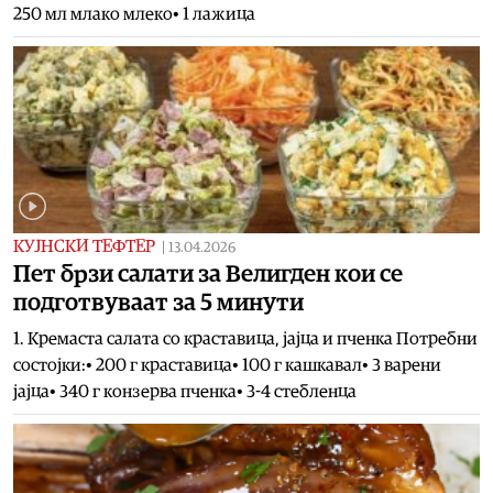
250 мл млако млеко• 1 лажица
КУЈНСКИ ТЕФТЕР
|
13.04.2026
Пет брзи салати за Велигден кои се
подготвуваат за 5 минути
1. Кремаста салата со краставица, јајца и пченка Потребни
состојки:• 200 г краставица• 100 г кашкавал• 3 варени
јајца• 340 г конзерва пченка• 3-4 стебленца