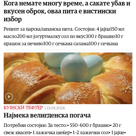
Кога немате многу време, а сакате убав и
вкусен оброк, оваа пита е вистински
избор
Рецепт за царска/шпанска пита. Состојки: 4 јајца150 мл
масло200 мл јогуртмалку сол по вкус300 г брашно10 г
прашок за печиво100 г сечкана салама100 г сечкана
КУЈНСКИ ТЕФТЕР
|
13.04.2026
Најмека велигденска погача
Потребни состојки: За тесто:• 550–600 г брашно• 20 г
свеж квасец• 1 лажичка шеќер• 1–2 лажички сол• 1 јајце•