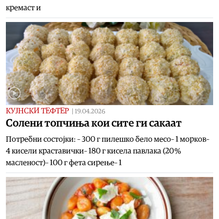
кремаст и
КУЈНСКИ ТЕФТЕР
|
19.04.2026
Солени топчиња кои сите ги сакаат
Потребни состојки: – 300 г пилешко бело месо– 1 морков–
4 кисели краставички– 180 г кисела павлака (20 %
масленост)– 100 г фета сирење– 1