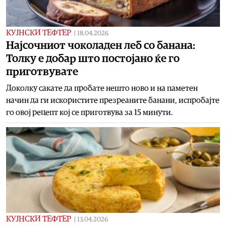
КУЈНСКИ ТЕФТЕР
|
18.04.2026
Најсочниот чоколаден леб со банана:
Толку е добар што постојано ќе го
приготвувате
Доколку сакате да пробате нешто ново и на паметен
начин да ги искористите презреаните банани, испробајте
го овој рецепт кој се приготвува за 15 минути.
КУЈНСКИ ТЕФТЕР
|
13.04.2026