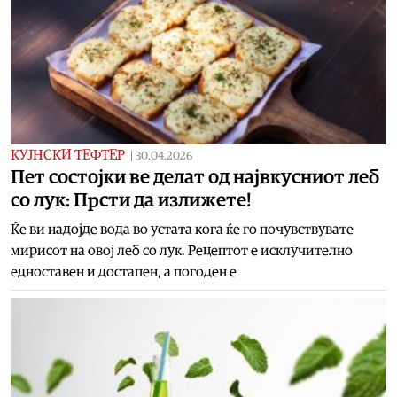
КУЈНСКИ ТЕФТЕР
|
30.04.2026
Пет состојки ве делат од највкусниот леб
со лук: Прсти да излижете!
Ќе ви надојде вода во устата кога ќе го почувствувате
мирисот на овој леб со лук. Рецептот е исклучително
едноставен и достапен, а погоден е