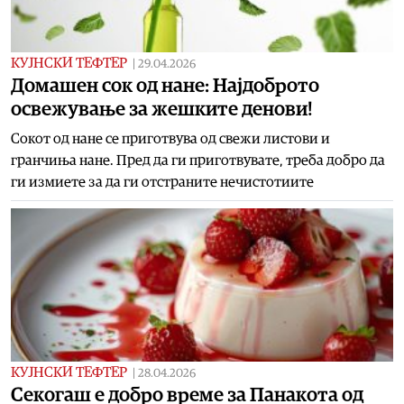
КУЈНСКИ ТЕФТЕР
|
29.04.2026
Домашен сок од нане: Најдоброто
освежување за жешките денови!
Сокот од нане се приготвува од свежи листови и
гранчиња нане. Пред да ги приготвувате, треба добро да
ги измиете за да ги отстраните нечистотиите
КУЈНСКИ ТЕФТЕР
|
28.04.2026
Секогаш е добро време за Панакота од