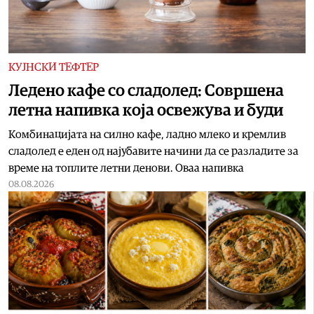
КУЈНСКИ ТЕФТЕР
Ледено кафе со сладолед: Совршена
летна напивка која освежува и буди
Комбинацијата на силно кафе, ладно млеко и кремлив
сладолед е еден од најубавите начини да се разладите за
време на топлите летни денови. Оваа напивка
08.08.2026