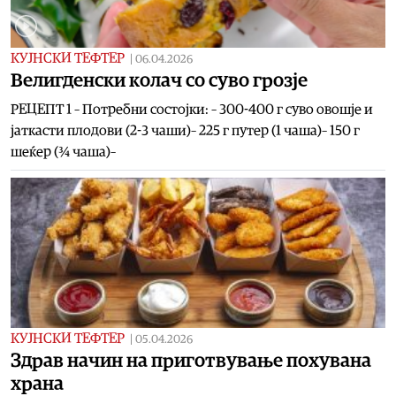
КУЈНСКИ ТЕФТЕР
|
06.04.2026
Велигденски колач со суво грозје
РЕЦЕПТ 1 – Потребни состојки: – 300-400 г суво овошје и
јаткасти плодови (2-3 чаши)– 225 г путер (1 чаша)– 150 г
шеќер (¾ чаша)–
КУЈНСКИ ТЕФТЕР
|
05.04.2026
Здрав начин на приготвување похувана
храна