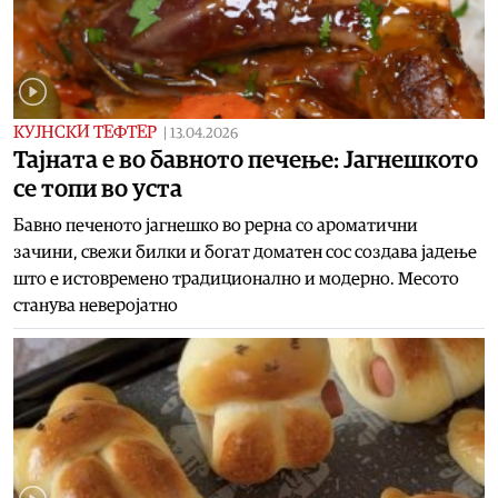
КУЈНСКИ ТЕФТЕР
|
13.04.2026
Тајната е во бавното печење: Јагнешкото
се топи во уста
Бавно печеното јагнешко во рерна со ароматични
зачини, свежи билки и богат доматен сос создава јадење
што е истовремено традиционално и модерно. Месото
станува неверојатно