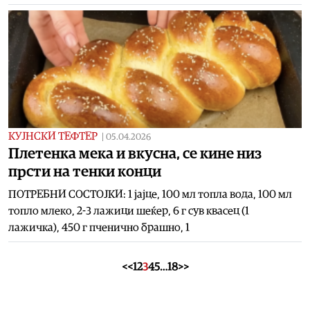
КУЈНСКИ ТЕФТЕР
|
05.04.2026
Плетенка мека и вкусна, се кине низ
прсти на тенки конци
ПОТРЕБНИ СОСТОЈКИ: 1 јајце, 100 мл топла вода, 100 мл
топло млеко, 2-3 лажици шеќер, 6 г сув квасец (1
лажичка), 450 г пченично брашно, 1
<<
1
2
3
4
5
…
18
>>