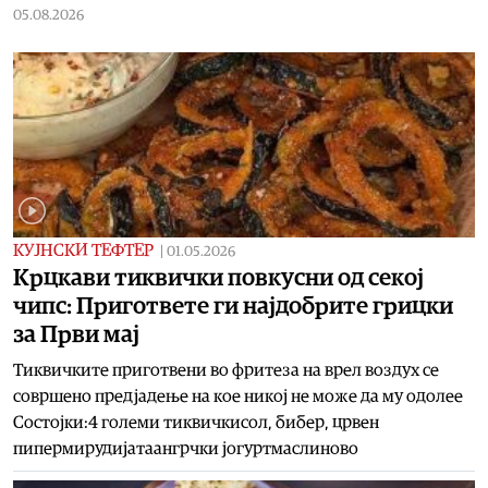
05.08.2026
КУЈНСКИ ТЕФТЕР
|
01.05.2026
Крцкави тиквички повкусни од секој
чипс: Пригответе ги најдобрите грицки
за Први мај
Тиквичките приготвени во фритеза на врел воздух се
совршено предјадење на кое никој не може да му одолее
Состојки:4 големи тиквичкисол, бибер, црвен
пипермирудијатаангрчки јогуртмаслиново