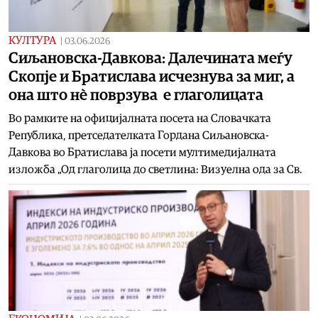
КУЛТУРА
|
03.06.2026
Сиљановска-Давкова: Далечината меѓу
Скопје и Братислава исчезнува за миг, а
она што нѐ поврзува е глаголицата
Во рамките на официјалната посета на Словачката
Република, претседателката Гордана Сиљановска-
Давкова во Братислава ја посети мултимедијалната
изложба „Од глаголица до светлина: Визуелна ода за Св.