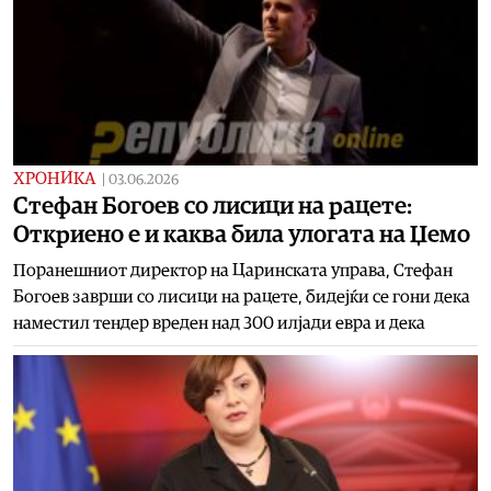
ХРОНИКА
|
03.06.2026
Стефан Богоев со лисици на рацете:
Откриено е и каква била улогата на Џемо
Поранешниот директор на Царинската управа, Стефан
Богоев заврши со лисици на рацете, бидејќи се гони дека
наместил тендер вреден над 300 илјади евра и дека