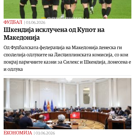
ФУДБАЛ
|
03.06.2026
Шкендија исклучена од Купот на
Македонија
Од Фудбалската федерација на Македонија денеска ги
споделија одлуките на Дисциплинската комисија, со кои
покрај паричните казни за Силекс и Шкендија, донесена е
и одлука
ЕКОНОМИЈА
|
03.06.2026