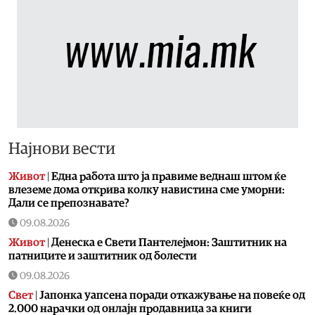
Најнови вести
Живот
|
Една работа што ја правиме веднаш штом ќе
влеземе дома открива колку навистина сме уморни:
Дали се препознавате?
09.08.2026
Живот
|
Денеска е Свети Пантелејмон: Заштитник на
патниците и заштитник од болести
09.08.2026
Свет
|
Јапонка уапсена поради откажување на повеќе од
2.000 нарачки од онлајн продавница за книги