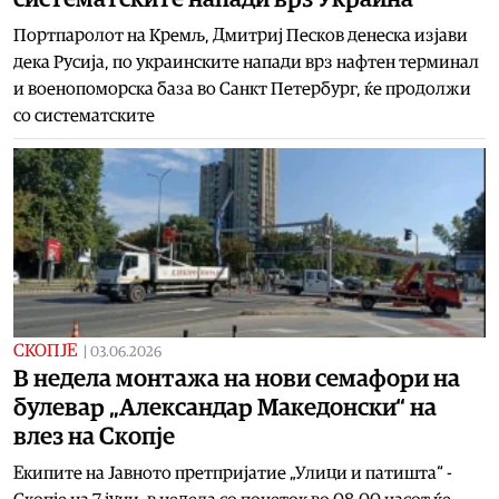
Портпаролот на Кремљ, Дмитриј Песков денеска изјави
дека Русија, по украинските напади врз нафтен терминал
и военопоморска база во Санкт Петербург, ќе продолжи
со систематските
СКОПЈЕ
|
03.06.2026
В недела монтажа на нови семафори на
булевар „Александар Македонски“ на
влез на Скопје
Екипите на Јавното претпријатие „Улици и патишта“ -