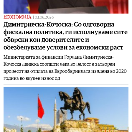
ЕКОНОМИЈА
|
03.06.2026
Димитриеска-Кочоска: Со одговорна
фискална политика, ги исполнуваме сите
обврски кон доверителите и
обезбедуваме услови за економски раст
Министерката за финансии Гордана Димитриеска-
Кочоска денеска соопшти дека во целост е затворен
процесот на отплата на Еврообврницата изддена во 2020
година во вкупен износ од