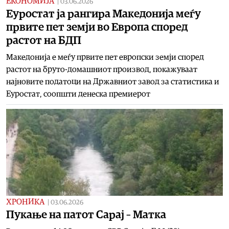
ЕКОНОМИЈА
|
03.06.2026
Еуростат ја рангира Македонија меѓу
првите пет земји во Европа според
растот на БДП
Македонија е меѓу првите пет европски земји според
растот на бруто-домашниот производ, покажуваат
најновите податоци на Државниот завод за статистика и
Еуростат, соопшти денеска премиерот
ХРОНИКА
|
03.06.2026
Пукање на патот Сарај – Матка