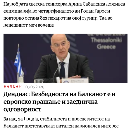
Најдобрата светска тенисерка Арина Сабаленка доживеа
елиминација во четвртфиналето ан Ролан Гарос и
повторно остана без пехарот на овој турнир. Таа во
денешниот меч водеше
БАЛКАН
|
03.06.2026
Дендиас: Безбедноста на Балканот е и
европско прашање и заедничка
одговорност
За нас, за Грција, стабилноста и просперитетот на
Балканот претставуваат витален национален интерес.