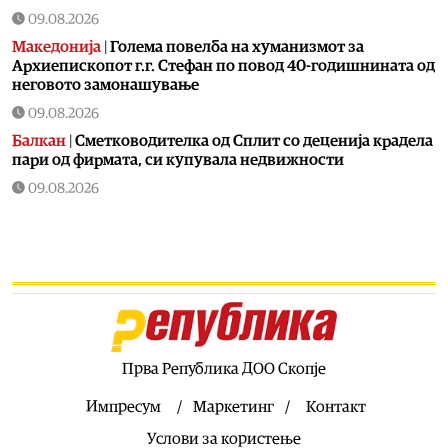
09.08.2026
Македонија
|
Голема повелба на хуманизмот за
Архиепископот г.г. Стефан по повод 40-годишнината од
неговото замонашување
09.08.2026
Балкан
|
Сметководителка од Сплит со деценија крадела
пари од фирмата, си купувала недвижности
09.08.2026
Балкан
|
Црна Гора и Исланд во пакет би можеле да се
приклучат кон ЕУ
09.08.2026
Свет
|
Данска воведува усна одбрана на писмените
задачи поради злоупотреба на вештачката
интелигенција
09.08.2026
Прва Република ДОО Скопје
Хроника
|
Полицајци и спасувачи трагаат по 71 годишен
рибар од Скопје во водите на Преспанско Езеро
Импресум
Маркетинг
Контакт
09.08.2026
Услови за користење