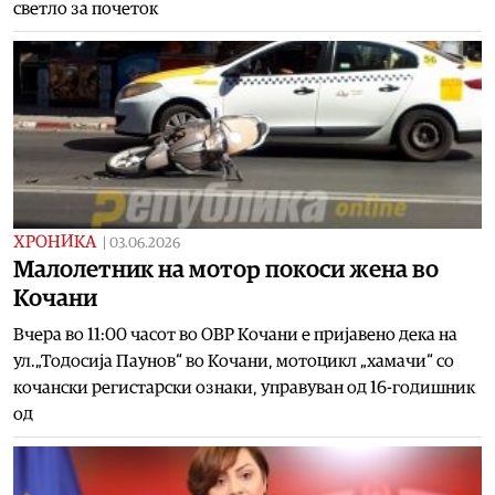
светло за почеток
ХРОНИКА
|
03.06.2026
Малолетник на мотор покоси жена во
Кочани
Вчера во 11:00 часот во ОВР Кочани е пријавено дека на
ул.„Тодосија Паунов“ во Кочани, мотоцикл „хамачи“ со
кочански регистарски ознаки, управуван од 16-годишник
од