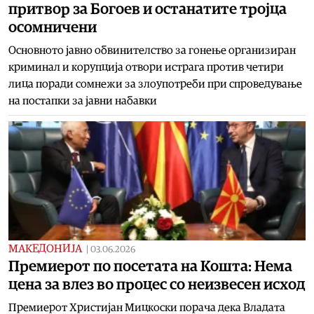
притвор за Богоев и останатите тројца
осомничени
Основното јавно обвинителство за гонење организиран
криминал и корупција отвори истрага против четири
лица поради сомнежи за злоупотреби при спроведување
на постапки за јавни набавки
МАКЕДОНИЈА
|
03.06.2026
Премиерот по посетата на Кошта: Нема
цена за влез во процес со неизвесен исход
Премиерот Христијан Мицкоски порача дека Владата