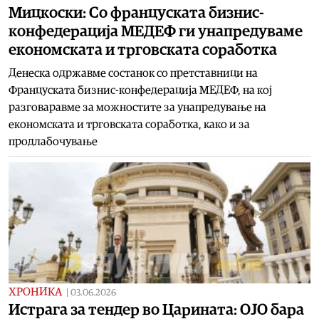
Мицкоски: Со француската бизнис-
конфедерација МЕДЕФ ги унапредуваме
економската и трговската соработка
Денеска одржавме состанок со претставници на
Француската бизнис-конфедерација МЕДЕФ, на кој
разговаравме за можностите за унапредување на
економската и трговската соработка, како и за
продлабочување
ХРОНИКА
|
03.06.2026
Истрага за тендер во Царината: ОЈО бара