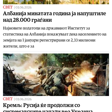
СВЕТ
|
03.06.2026
Албанија минатата година ја напуштиле
над 28.000 граѓани
Најновите податоци на државниот Институт за
статистика на Албанија покажуваат дека населението на
земјата на 1 јануари регистрирани се 2,33 милиони
жители, што е за
СВЕТ
|
03.06.2026
Кремљ: Русија ќе продолжи со
систематските напади врз Украина