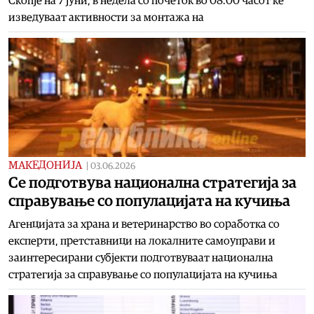
Скопје на 7 јуни, в недела со почеток во 08.00 часот ќе
изведуваат активности за монтажа на
МАКЕДОНИЈА
|
03.06.2026
Се подготвува национална стратегија за
справување со популацијата на кучиња
Агенцијата за храна и ветеринарство во соработка со
експерти, претставници на локалните самоуправи и
заинтересирани субјекти подготвуваат национална
стратегија за справување со популацијата на кучиња