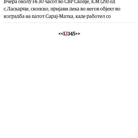
Вчера околу 14:30 часот во СВР Скопје, Е.М (29) од
с.Ласкарци, скопско, пријави дека во негов објект во
изградба на патот Сарај-Матка, каде работел со
<<
1
2
3
4
5
>>