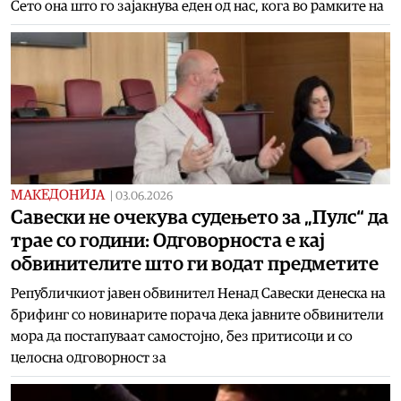
Сето она што го зајакнува еден од нас, кога во рамките на
МАКЕДОНИЈА
|
03.06.2026
Савески не очекува судењето за „Пулс“ да
трае со години: Одговорноста е кај
обвинителите што ги водат предметите
Републичкиот јавен обвинител Ненад Савески денеска на
брифинг со новинарите порача дека јавните обвинители
мора да постапуваат самостојно, без притисоци и со
целосна одговорност за