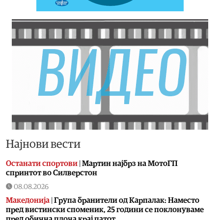
Најнови вести
Останати спортови
|
Мартин најбрз на МотоГП
спринтот во Силверстон
08.08.2026
Македонија
|
Група бранители од Карпалак: Наместо
пред вистински споменик, 25 години се поклонуваме
пред обична плоча крај патот