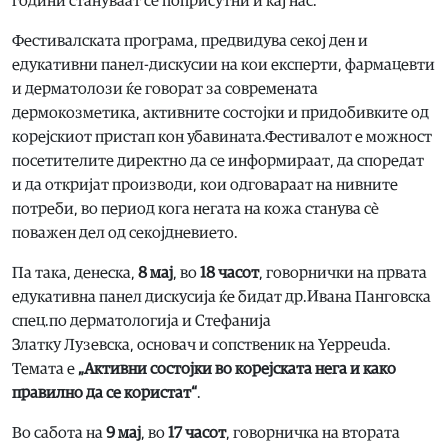
години стануваат сè поприсутни и кај нас.
Фестивалската програма, предвидува секој ден и
едукативни панел-дискусии на кои експерти, фармацевти
и дерматолози ќе говорат за современата
дермокозметика, активните состојки и придобивките од
корејскиот пристап кон убавината.Фестивалот е можност
посетителите директно да се информираат, да споредат
и да откријат производи, кои одговараат на нивните
потреби, во период кога негата на кожа станува сè
поважен дел од секојдневието.
Па така, денеска,
8 мај
, во
18 часот
, говорнички на првата
едукативна панел дискусија ќе бидат др.Ивана Панговска
спец.по дерматологија и Стефанија
Златку Лузевска, основач и сопственик на Yeppeuda.
Темата е
„Активни состојки во корејската нега и како
правилно да се користат“
.
Во сабота на
9 мај
, во
17 часот
, говорничка на втората