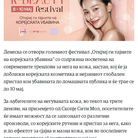
Денеска се отвори големиот фестивал „Откриј ги тајните
на корејската убавина“ со содржина посветена на
современите трендови за нега на кожа, настан, кој ќе ја
доближи корејската козметика и нејзиниот глобален
пристап кон убавината до домашната публика и ќе трае се
до 10 мај.
За љубителите на негуваната кожа, во текот на трите
денови, на приземјето од Скопје Сити Мол, посетителите
ќе имаат можност да се запознаат со различни
производи, со корејските рутини и пристап за нега, како
и до ефектот за сјајна и мазна кожа, кои во последните