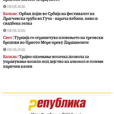
08.08.2026
Балкан
|
Орбан дојде во Србија на фестивалот на
Драгчевска труба во Гуча – нарача ќебапи, пиво и
свадбена зелка
08.08.2026
Свет
|
Турција го ограничува пловењето на трговски
бродови во Црното Море преку Дарданелите
08.08.2026
Балкан
|
Трајно одземање возачка дозвола за
управување возило под дејство на алкохол и големи
парични казни
08.08.2026
Свет
|
Повеќе од 178.000 мигранти во последните
неколку месеци ја напуштија Јужна Африка
08.08.2026
Свет
|
Иран: Отворањето на Ормутскиот Теснец зависи
од САД
08.08.2026