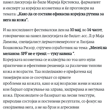
панел дискусија ќе биде Марија Крстевска, фармацевт
и експерт за корејска козметика и ќе проговори на
темата:
„К
ако да се состави ефикасна корејска рутина за
нега на кожа
“
.
И на последниот фестивалски ден на
10 мај
, во
14 часот
,
говорнички на панел дискусијата ќе бидат: асс. Д-р Маја
Димова, специјалист дерматовенеролог и Лилјана
Бошковска Ризор, стручен соработник на тема:
„Месец на
меланом: SPF не е тренд — туку навика “
.
Корејската козметика се издвојува по тоа што нуди
практични и ефективни решенија за различни типови
кожа и возрасти. Таа подеднакво е прифатена кај
тинејџери кои се соочуваат со првите
проблеми на кожата, како и кај возрасни жени и мажи
кои бараат одржување на здрава, хидрирана и негувана
кожа. Производите се базираат на лесни текстури,
природни состојки и постепени резултати, со фокус на
секојдневна нега, а не на брзи и агресивни