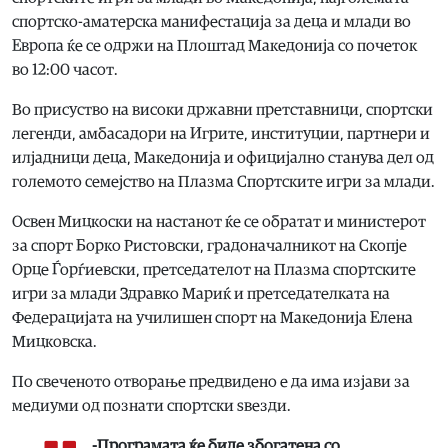
спортско-аматерска манифестација за деца и млади во
Европа ќе се одржи на Плоштад Македонија со почеток
во 12:00 часот.
Во присуство на високи државни претставници, спортски
легенди, амбасадори на Игрите, институции, партнери и
илјадници деца, Македонија и официјално станува дел од
големото семејство на Плазма Спортските игри за млади.
Освен Мицкоски на настанот ќе се обратат и министерот
за спорт Борко Ристовски, градоначалникот на Скопје
Орце Ѓорѓиевски, претседателот на Плазма спортските
игри за млади Здравко Мариќ и претседателката на
Федерацијата на училишен спорт на Македонија Елена
Мицковска.
По свеченото отворање предвидено е да има изјави за
медиуми од познати спортски ѕвезди.
-Програмата ќе биде збогатена со