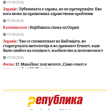
07.08.2026
Здравје
|
Лубеницата е здрава, но не претерувајте: Еве
кога може да предизвика здравствени проблеми
07.08.2026
Калеидоскоп
|
Најубавата сцена од Охрид
07.08.2026
Здравје
|
Тие се споменуваат во Библијата, во
старогрчката митологија и во древниот Египет, каде
биле симбол на плодност, изобилство и долговечност
07.08.2026
Филм
|
17. МакеДокс под мотото „Само сонот е
стварност“ од 20-27 август
07.08.2026
Македонија
|
ЦУК: До 18 часот регистрирани 18 пожари
на отворено, четири се активни, два се под контрола, а
12 се изгаснати
07.08.2026
Сцена
|
Лозано, Тони Зен и Два бона викендов на С.О.С.