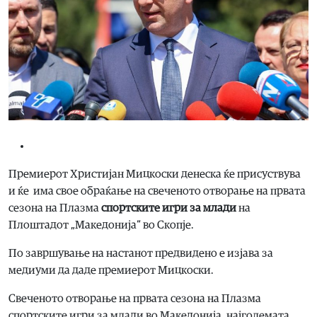
Премиерот Христијан Мицкоски денеска ќе присуствува
и ќе има свое обраќање на свеченото отворање на првата
сезона на Плазма
спортските игри за млади
на
Плоштадот „Македонија“ во Скопје.
По завршување на настанот предвидено е изјава за
медиуми да даде премиерот Мицкоски.
Свеченото отворање на првата сезона на Плазма
спортските игри за млади во Македонија, најголемата