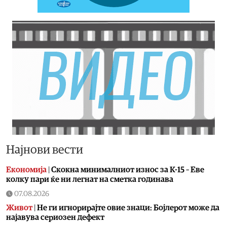
Најнови вести
Економија
|
Скокна минималниот износ за К-15 – Еве
колку пари ќе ни легнат на сметка годинава
07.08.2026
Живот
|
Не ги игнорирајте овие знаци: Бојлерот може да
најавува сериозен дефект