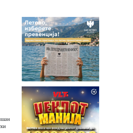
пишан
ски