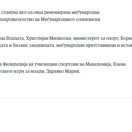
 станува дел од оваа реномирана меѓународна
 покровителство на Меѓународниот олимписки
 на Владата, Христијан Мицкоски, министерот за спорт, Борк
ката и бизнис заедницата, меѓународни претставници и иста
а Федерација на училишни спортови на Македонија, Елена
ските игри за млади, Здравко Мариќ.