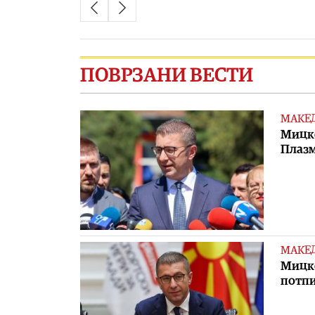
ПОВРЗАНИ ВЕСТИ
МАКЕ
Мицко
Плазм
МАКЕ
Мицко
потпи