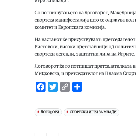
игри за млади“.
Со потпишувањето на договорот, Македонија
спортска манифестација што се одржува под
комитет и Европската комисија.
На настанот ќе присуствуваат: претседателот
Ристовски, високи претставници од политич
спортски легенди, заштитни лица на Игрите.
Договорот ќе го потпишат претседателката н
Мицковска, и претседателот на Плазма Спорт
Facebook
Twitter
Copy
Share
Link
ДОГОВОРИ
СПОРТСКИ ИГРИ ЗА МЛАДИ