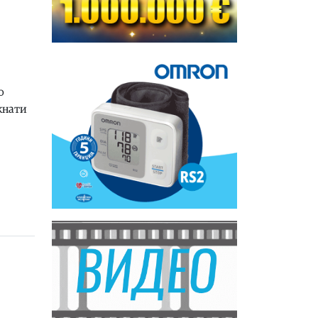
о
кнати