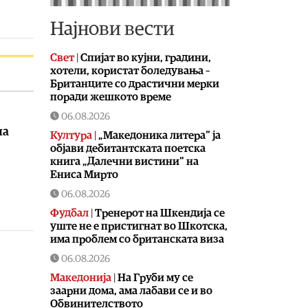
Најнови вести
Свет
|
Спијат во кујни, градини,
хотели, користат боледувања –
Британците со драстични мерки
поради жешкото време
06.08.2026
на
Култура
|
„Македоника литера“ ја
објави дебитантската поетска
книга „Далечни вистини“ на
Ениса Мирто
06.08.2026
Фудбал
|
Тренерот на Шкендија се
уште не е пристигнат во Шкотска,
има проблем со британската виза
06.08.2026
Македонија
|
На Груби му се
заарни дома, ама лабави се и во
Обвинителството