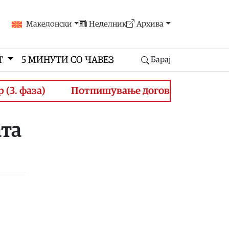
Македонски
Неделник
Архива
Т
5 МИНУТИ СО ЧАВЕЗ
Барај
. фаза)
Потпишување договори за финансир
та