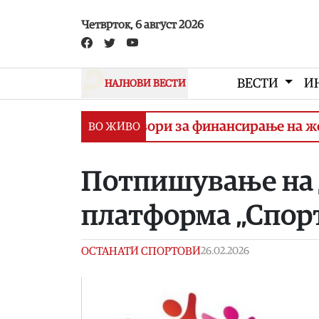
Skip to main content
Четврток, 6 август 2026
ВЕСТИ
И
НАЈНОВИ ВЕСТИ
отпишување договори за финансирање на железн
ВО ЖИВО
Потпишување на 
платформа „Спорт
ОСТАНАТИ СПОРТОВИ
26.02.2026