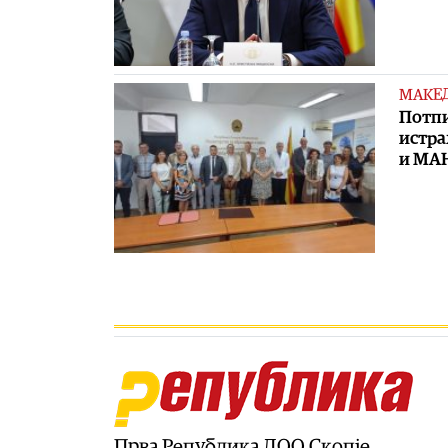
МАКЕ
Потпи
истра
и МА
Прва Република ДОО Скопје