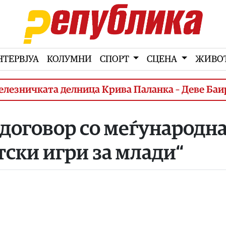
НТЕРВЈУА
КОЛУМНИ
СПОРТ
СЦЕНА
ЖИВО
ичката делница Крива Паланка – Деве Баир (3
договор со меѓународна
ски игри за млади“