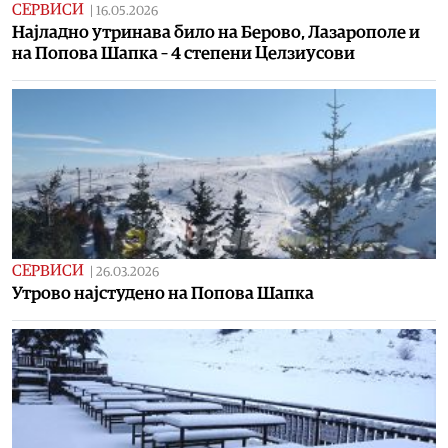
СЕРВИСИ
|
16.05.2026
Најладно утринава било на Берово, Лазарополе и
на Попова Шапка – 4 степени Целзиусови
СЕРВИСИ
|
26.03.2026
Утрово најстудено на Попова Шапка