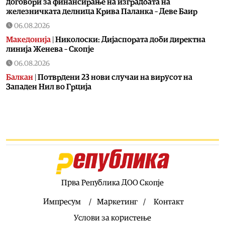
договори за финансирање на изградбата на
железничката делница Крива Паланка – Деве Баир
06.08.2026
Македонија
|
Николоски: Дијаспората доби директна
линија Женева – Скопје
06.08.2026
Балкан
|
Потврдени 23 нови случаи на вирусот на
Западен Нил во Грција
06.08.2026
Македонија
|
МД „Илинден“ – Тирана бара официјалната
веб-страна на Општина Пустец да биде достапна и на
македонски јазик
06.08.2026
Свет
|
МИ6 е најмоќна тајна служба, каде е ЦИА
06.08.2026
Прва Република ДОО Скопје
Македонија
|
МВР со засилени сообраќајни контроли во
рамки на „Роудпол“: Фокус на брзината и безбедноста
Импресум
Маркетинг
Контакт
на патиштата
Услови за користење
06.08.2026