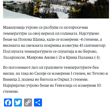
Македонија утрово се разбуди со потпросечни
температури за овој период од годината. Најстудено
беше на Попова Шапка, каде се измерени -4 степени, а
висината на снежната покривка изнесува 41 сантиметар.
Под нулата температурите се спуштија и во Берово,
Лазарополе, Маврови Анови (-2) и Крива Паланка (-1).
Во поголемиот дел од градовите температурите беа
ниски, па така во Скопје се измерени 1 степен, во Тетово и
Виница 2, додека во Битола и Охрид 3 степени.
Најпријатно утрово беше во Гевгелија со измерени 10
степени.
Facebook
Twitter
Copy
Share
Link