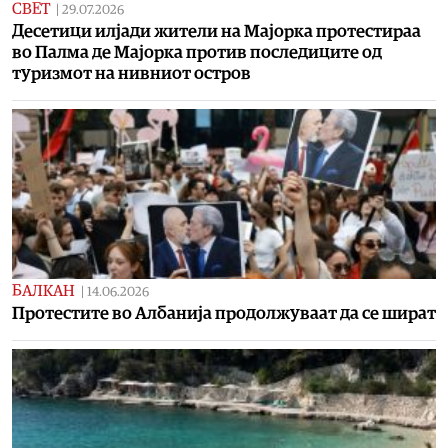
СВЕТ
|
29.07.2026
Десетици илјади жители на Мајорка протестираа
во Палма де Мајорка против последиците од
туризмот на нивниот остров
БАЛКАН
|
14.06.2026
Протестите во Албанија продолжуваат да се шират