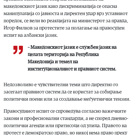
македонскиот јазик како дискриминација се опасна
манипулација со јавноста и директен удар врз уставниот
поредок, се вели во реакцијата на министерот за правда,
Игор Филков за протестите за полагање на правосуден
испит на албански јазик.
– Македонскиот јазик е службен јазик на
целата територија на Република
Македонија и темел на
институционалниот и правниот систем.
Недозволиво е чувствителни теми што директно го
засегаат правниот систем да се користат за собирање
политички поени или за создавање меѓуетнички тензии.
Правосудниот испит се спроведува согласно важечките
закони и професионални стандарди, а не според дневно-
политички агенди или притисоци од улица. Правото на
протест е демократско право, но никој нема право преку