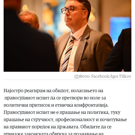
Фото: Facebook/Igor Filkov
Најостро реагирам на обидот, полагањето на
правосудниот испит да се претвори во поле за
политички притисок и етничка конфронтација.
Правосудниот испит не е прашање на политика, туку
прашање на стручност, професионалност и почитување
на правниот поредок на државата. Обидите да се
прикаже законската обврска за познавање на