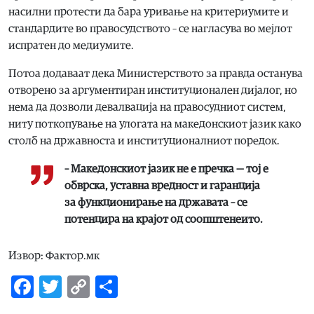
насилни протести да бара уривање на критериумите и
стандардите во правосудството – се нагласува во мејлот
испратен до медиумите.
Потоа додаваат дека Министерството за правда останува
отворено за аргументиран институционален дијалог, но
нема да дозволи девалвација на правосудниот систем,
ниту поткопување на улогата на македонскиот јазик како
столб на државноста и институционалниот поредок.
– Македонскиот јазик не е пречка — тој е
обврска, уставна вредност и гаранција
за функционирање на државата – се
потенцира на крајот од соопштенеито.
Извор: Фактор.мк
Facebook
Twitter
Copy
Share
Link