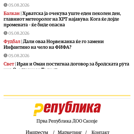
05.08.2026
Балкан
|
Хрватска ја очекува уште еден пеколен ден,
главниот метеоролог на ХРТ најавува: Кога ќе дојде
промената – ќе биде опасна
05.08.2026
Фудбал
|
Дали оваа Норвежанка ќе го замени
Инфантино на чело на ФИФА?
05.08.2026
Свет
|
Иран и Оман постигнаа договор за бродската рута
низ Ормутскиот Теснец
05.08.2026
Свет
|
Русија погодила уште три товарни бродови во
Црното Море
05.08.2026
Македонија
|
Најголем дел од пациентите сo
западнонилска треска се од скопскиот регион и Велес
Прва Република ДОО Скопје
05.08.2026
Хроника
|
Ангелов: Спречена катастрофа во Виничко,
Импресум
Маркетинг
Контакт