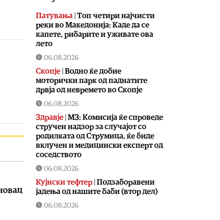
Патувања
|
Топ четири најчисти
реки во Македонија: Каде да се
капете, рибарите и уживате ова
лето
06.08.2026
Скопје
|
Водно ќе добие
моторички парк од паднатите
дрвја од невремето во Скопје
06.08.2026
Здравје
|
МЗ: Комисија ќе спроведе
стручен надзор за случајот со
родилката од Струмица, ќе биде
вклучен и медицински експерт од
соседството
06.08.2026
Кујнски тефтер
|
Подзаборавени
ановац
јадења од нашите баби (втор дел)
06.08.2026
Ракомет
|
Победа над Фарски