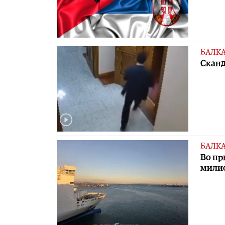
БАЛК
Сканд
БАЛК
Во пр
мили