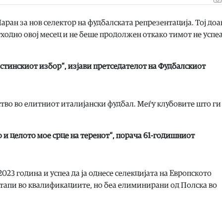
ран за нов селектор на фудбалската репрезентација. Тој доа
ходно овој месец и не беше продолжен откако тимот не успеа
истинскиот избор“, изјави претседателот на Фудбалскиот
тво во елитниот италијански фудбал. Меѓу клубовите што ги
о и целото мое срце на теренот“, порача 61-годишниот
023 година и успеа да ја однесе селекцијата на Европското
стапи во квалификациите, но беа елиминирани од Полска во