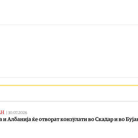
АН
|
30.07.2026
а и Албанија ќе отворат конзулати во Скадар и во Буј