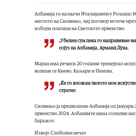
Албанија го назначи Италијанецот Роландо Ма
местото на Силвињо, чиј договор истече прет
избори пласман на Светското првенство.
„Убеден сум дека го направивме в
сојуз на Албанија, Арманд Дука.
Маран има речиси 20 години тренерско искус
водеше се Киево, Каљари и Џенова.
„Ќе го вложам целото мое искуств
стратег.
Силвињо ја предводеше Албанија од јануари 2
првенство 2024. Албанците имаа солидни на
баражот.
Извор: Слободен печат