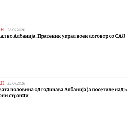
АН
|
28.07.2026
ал во Албанија: Пратеник украл воен договор со САД
АН
|
25.07.2026
вата половина од годинава Албанија ја посетиле над 5
они странци