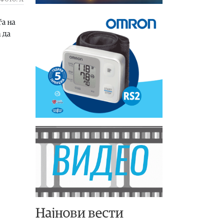
ѓа на
 да
Најнови вести