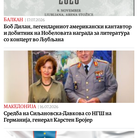
БАЛКАН
|
17.07.2026
Боб Дилан, легендарниот американски кантавтор
и добитник на Нобеловата награда за литература
со концерт во Љубљана
МАКЕДОНИЈА
|
16.07.2026
Средба на Сиљановска-Давкова со НГШ на
Германија, генерал Карстен Бројер