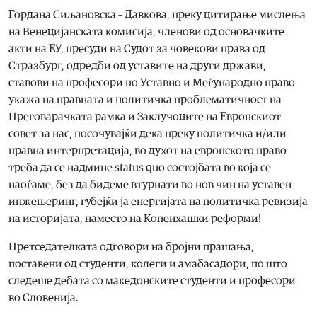
Гордана Сиљановска – Давкова, преку цитирање мислења
на Венецијанската комисија, членови од основачките
акти на ЕУ, пресуди на Судот за човекови права од
Стразбург, одредби од уставите на други држави,
ставови на професори по Уставно и Меѓународно право
укажа на правната и политичка проблематичност на
Преговарачката рамка и Заклучоците на Европскиот
совет за нас, посочувајќи дека преку политичка и/или
правна интерпретација, во духот на европското право
треба да се надмине status quo состојбата во која се
наоѓаме, без да бидеме втурнати во нов чин на уставен
инжењеринг, губејќи ја енергијата на политичка ревизија
на историјата, наместо на Копенхашки реформи!
Претседателката одговори на бројни прашања,
поставени од студенти, колеги и амабасадори, по што
следеше дебата со македонските студенти и професори
во Словенија.