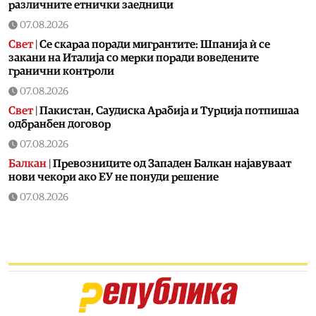
различните етнички заедници
07.08.2026
Свет
|
Се скараа поради мигрантите: Шпанија ѝ се
закани на Италија со мерки поради воведените
гранични контроли
07.08.2026
Свет
|
Пакистан, Саудиска Арабија и Турција потпишаа
одбранбен договор
07.08.2026
Балкан
|
Превозниците од Западен Балкан најавуваат
нови чекори ако ЕУ не понуди решение
07.08.2026
Технологија
|
Kаде исчезнаа новите автомобили за
10.000 евра?
07.08.2026
Свет
|
Системот ЕЕС прави метеж и масовни доцнења на
летовите: Расте револтот ширум Европа
07.08.2026