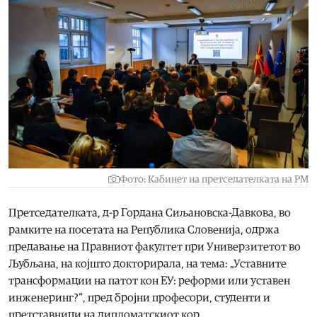
Фото: Кабинет на претседателката на РМ
Претседателката, д-р Гордана Сиљановска-Давкова, во
рамките на посетата на Република Словенија, одржа
предавање на Правниот факултет при Универзитетот во
Љубљана, на којшто докторирала, на тема: „Уставните
трансформации на патот кон ЕУ: реформи или уставен
инженеринг?“, пред бројни професори, студенти и
претставници на дипломатскиот кор.