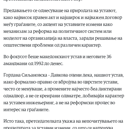
Предавањето се однесуваше на природата на уставот,
како највисок правен акт и најширок и најважен договор
меѓу граѓаните, со акцент на уставните измени како
механизам за реформа на политичкиот систем или
моделот на организација на власта, заради решавање на
општествени проблеми од различен карактер.
Во фокусот беше македонскиот устав и неговите 36
амандмани од 1992 до денес.
Гордана Сиљановска – Давкова оцени дека, нашиот устав,
иако формално-правно се вбројува во цврстите устави,
често се менуваше, а промените најчесто беа диктирани
однадвор, а не се креирани одвнатре, добивајќи карактер
на уставен инжењеринг, а не на реформски процес во
интерес на граѓаните.
Исто така, претседателката укажа на непочитувањето на
процедурата за уставни измени, со што се нарушува