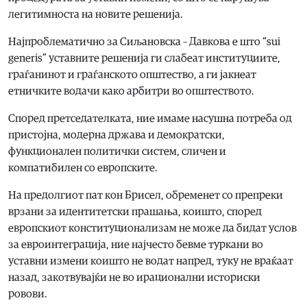
легитимноста на новите решенија.
Најпроблематично за Сиљановска – Давкова е што “sui
generis” уставните решенија ги слабеат институциите,
граѓанинот и граѓанското општество, а ги јакнеат
етничките водачи како арбитри во општеството.
Според претседателката, ние имаме насушна потреба од
пристојна, модерна држава и демократски,
функционален политички систем, сличен и
компатибилен со европските.
На предолгиот пат кон Брисел, обременет со препреки
врзани за идентитетски прашања, коишто, според
европскиот конституционализам не може да бидат услов
за евроинтеграција, ние најчесто бевме туркани во
уставни измени коишто не водат напред, туку не враќаат
назад, закотвувајќи не во ирационални историски
ровови.