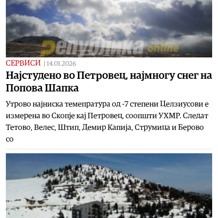
СЕРВИСИ
|
14.01.2026
Најстудено во Петровец, најмногу снег на
Попова Шапка
Утрово најниска темепратура од -7 степени Целзиусови е
измерена во Скопје кај Петровец, соопшти УХМР. Следат
Тетово, Велес, Штип, Демир Капија, Струмица и Берово
со