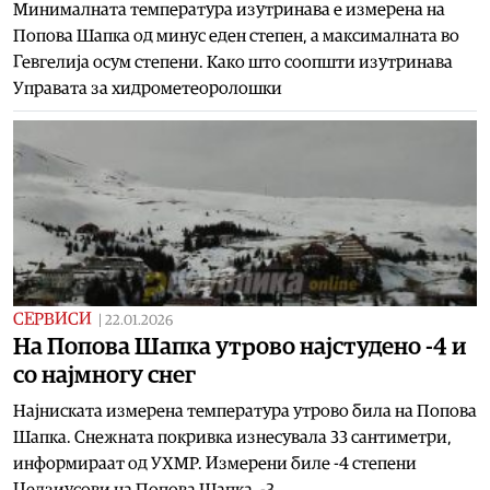
Минималната температура изутринава е измерена на
Попова Шапка од минус еден степен, а максималната во
Гевгелија осум степени. Како што соопшти изутринава
Управата за хидрометеоролошки
СЕРВИСИ
|
22.01.2026
На Попова Шапка утрово најстудено -4 и
со најмногу снег
Најниската измерена температура утрово била на Попова
Шапка. Снежната покривка изнесувала 33 сантиметри,
информираат од УХМР. Измерени биле -4 степени
Целзиусови на Попова Шапка, -3