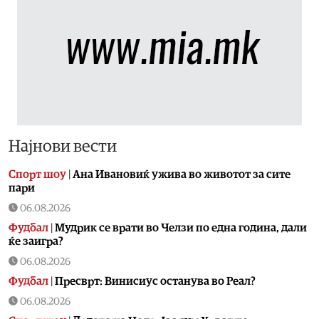
Најнови вести
Спорт шоу
|
Aна Ивановиќ ужива во животот за сите
пари
06.08.2026
Фудбал
|
Мудрик се врати во Челзи по една година, дали
ќе заигра?
06.08.2026
Фудбал
|
Пресврт: Винисиус останува во Реал?
06.08.2026