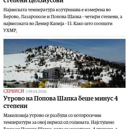
степени Целзиусови
Најниската температура изутринава е измерена во
Берово, Лазарополе и Попова Шапка - четири степени, а
највисоката во Демир Капија - 13. Како што соопшти
УХМР,
СЕРВИСИ
|
09.04.2026
Утрово на Попова Шапка беше минус 4
степени
Македонија утрово се разбуди со потпросечни
температури за овој период од годината. Најстудено