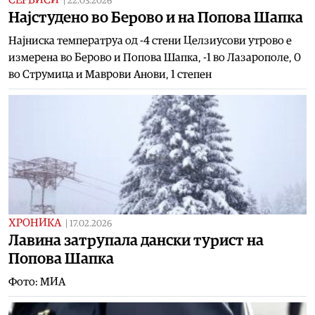
|
22.03.2026
Најстудено во Берово и на Попова Шапка
Најниска температруа од -4 стени Целзиусови утрово е
измерена во Берово и Попова Шапка, -1 во Лазарополе, 0
во Струмица и Mаврови Анови, 1 степен
ХРОНИКА
|
17.02.2026
Лавина затрупала дански турист на
Попова Шапка
Фото: МИА