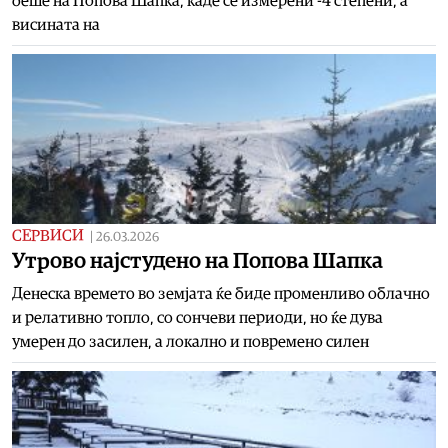
беше на Попова Шапка, каде се измерени -4 степени, а
висината на
СЕРВИСИ
|
26.03.2026
Утрово најстудено на Попова Шапка
Денеска времето во земјата ќе биде променливо облачно
и релативно топло, со сончеви периоди, но ќе дува
умерен до засилен, а локално и повремено силен