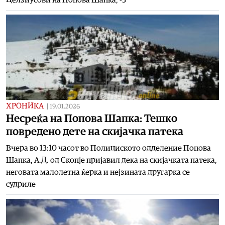
ХРОНИКА
|
19.01.2026
Несреќа на Попова Шапка: Тешко
повредено дете на скијачка патека
Вчера во 13:10 часот во Полициското одделение Попова
Шапка, А.Д. од Скопје пријавил дека на скијачката патека,
неговата малолетна ќерка и нејзината другарка се
судриле