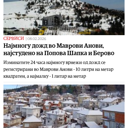
СЕРВИСИ
|
08.02.2026
Најмногу дожд во Маврови Анови,
најстудено на Попова Шапка и Берово
Изминатите 24 часа најмногу врнежи од дожд се
регистрирани во Маврови Анови - 10 литри на метар
квадратен, а најмалку - 1 литар на метар