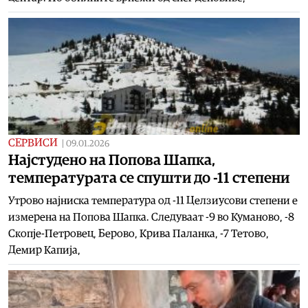
СЕРВИСИ
|
09.01.2026
Најстудено на Попова Шапка,
температурата се спушти до -11 степени
Утрово најниска температура од -11 Целзиусови степени е
измерена на Попова Шапка. Следуваат -9 во Куманово, -8
Скопје-Петровец, Берово, Крива Паланка, -7 Тетово,
Демир Капија,