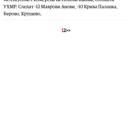
УХМР. Следат -12 Mаврови Анови, -10 Крива Паланка,
Берово, Kрушево,
1
2
>>