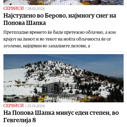
СЕРВИСИ
|
28.01.2026
Најстудено во Берово, најмногу снег на
Попова Шапка
Претпладне времето ќе биде претежно облачно, а кон
крајот на денот и во текот на ноќта облачноста ќе се
зголеми, најпрвин во западните делови, а
СЕРВИСИ
|
25.01.2026
На Попова Шапка минус еден степен, во
Гевгелија 8