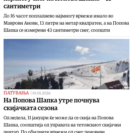
сантиметри
До 16 часот попладнево најмногу врнежи имало во
Маврови Анови, 13 литри на метар квадратен, а на Попова
Шапка се измерени 43 сантиметри снег, соопшти
ПАТУВАЊА
|
10.01.2026
На Попова Шапка утре почнува
скијачката сезона
Од недела, 11 јануари ќе може да се скија на Попова
Шапка, соопштија од управата на тетовскиот скијачки
центар. По обилните врнежи од снег деновиве,