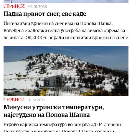
СЕРВИСИ
|
02.01.2026
Падна првиот снег, еве каде
Интензивни врнежи на снег има на Попова Шапка.
Воведена е задолжителна употреба на зимска опрема за
возилата. Од 21:00ч. поради интензивни врнежи на снег е
СЕРВИСИ
|
31.12.2025
Минусни утрински температури,
најстудено на Попова Шапка
Утрово најниска температура во земјава од -14 степени
Целзиусови е измерена на Попова Шапка, соопшти