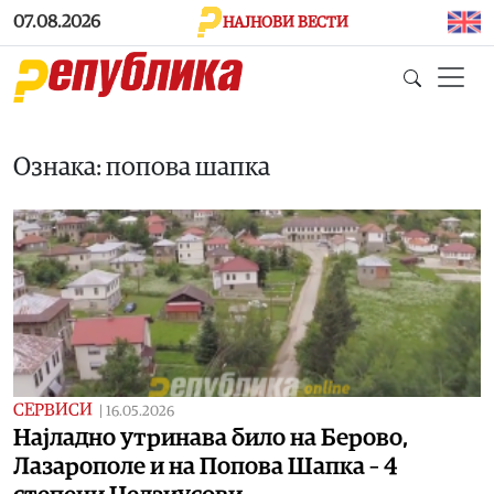
Skip to main content
07.08.2026
НАЈНОВИ ВЕСТИ
Ознака: попова шапка
СЕРВИСИ
|
16.05.2026
Најладно утринава било на Берово,
Лазарополе и на Попова Шапка – 4