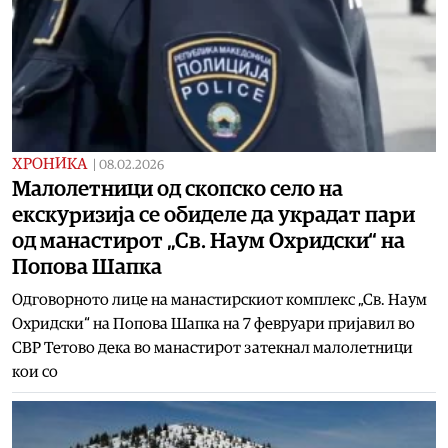
ХРОНИКА
|
08.02.2026
Малолетници од скопско село на
екскуризија се обиделе да украдат пари
од манастирот „Св. Наум Охридски“ на
Попова Шапка
Одговорното лице на манастирскиот комплекс „Св. Наум
Охридски“ на Попова Шапка на 7 февруари пријавил во
СВР Тетово дека во манастирот затекнал малолетници
кои со