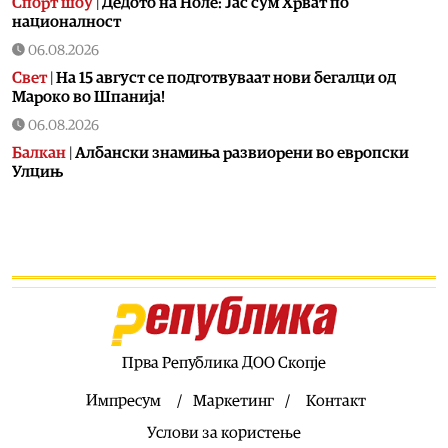
Спорт шоу
|
Дедото на Ноле: Јас сум Хрват по
националност
06.08.2026
Свет
|
На 15 август се подготвуваат нови бегалци од
Мароко во Шпанија!
06.08.2026
Балкан
|
Албански знамиња развиорени во европски
Улцињ
06.08.2026
Балкан
|
Зеленски в сабота во официјална посета на
Србија, ќе се сретне со Вучиќ
06.08.2026
Македонија
|
Помалку првачиња, помалку иднина:
Демографската криза веќе стигна до училишните
клупи
Прва Република ДОО Скопје
06.08.2026
Балкан
|
Први случаи на западнонилска треска во
Импресум
Маркетинг
Контакт
Србија: Две постари лица во Белград хоспитализирани
Услови за користење
со невроинвазивна форма