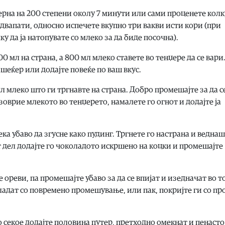
рерна на 200 степени околу 7 минути или сами проценете колк
 двапати, односно испечете вкупно три вакви исти кори (при
у да ја натопувате со млеко за да биде посочна).
0 мл на страна, а 800 мл млеко ставете во тенџере да се вари
шеќер или додајте повеќе по ваш вкус.
 млеко што ги тргнавте на страна. Добро промешајте за да с
зоврие млекото во тенџерето, намалете го огнот и додајте ја
ка убаво да згусне како пудинг. Тргнете го настрана и веднаш
т дел додајте го чоколадото искршено на коцки и промешајте
 ореви, па промешајте убаво за да се впијат и изедначат во т
е ладат со повремено промешување, или пак, покријте ги со п
во секое додајте половина путер, претходно омекнат и пенасто