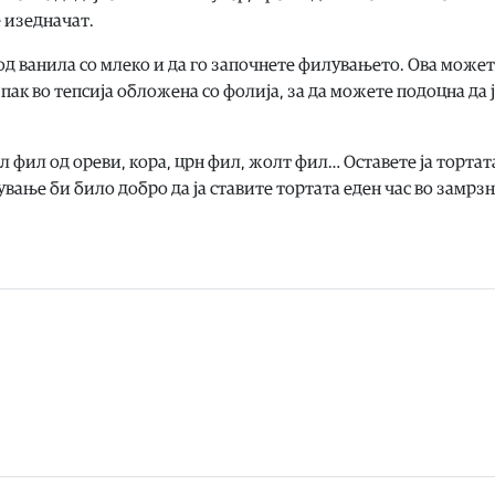
е изедначат.
д ванила со млеко и да го започнете филувањето. Ова может
пак во тепсија обложена со фолија, за да можете подоцна да 
ел фил од ореви, кора, црн фил, жолт фил… Оставете ја тортат
ување би било добро да ја ставите тортата еден час во замрзн