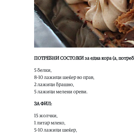
ПОТРЕБНИ СОСТОЈКИ за една кора (а, потребн
5 белки,
8-10 лажици шеќер во прав,
2 лажици брашно,
5 лажици мелени ореви.
ЗА ФИЛ:
15 жолчки,
1 литар млеко,
5-10 лажици шеќер,