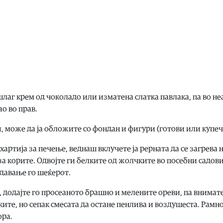
лаг крем од чоколадо или изматена слатка павлака, па во не
о во прав.
и, може да ја обложите со фондан и фигури (готови или купеч
хартија за печење, веднаш вклучете ја рерната да се загрева 
за корите. Одвојте ги белките од жолчките во посебни садови
одавање го шеќерот.
и, додајте го просеаното брашно и мелените ореви, па внимат
ките, но сепак смесата да остане пенлива и воздушеста. Рам
ора.