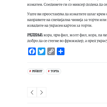
изматен. Соединете ги со миксер додека да с
Уште ви преостанува да изматите шлаг крем о
направите на специјална чинија за торти или 
извадите на украсен картон за торти.
РЕДЕЊЕ:
кора, црн фил, жолт фил, кора, па ц
добро да се стегне во фрижидер, а пред украс
Facebook
Twitter
Copy
Share
Link
РЕЦЕПТ
ТОРТА