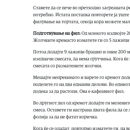
Ставете да се пече во претходно загреаната 
потребно. Истата постапка повторете ја уште
филување на тортата, секоја кора можете малк
Подготвување на фил:
Од млекото издвојте 20
Жолчките кремасто изматете ги со 5 лажици 
Потоа додајте 9 лажици брашно и оние 200 мл
изедначи смесата, да нема грутчиња. Кога ќе 
смесата со разматените жолчки.
Мешајте непрекинато и варете го кремот доде
поделете го на два еднакви делови. Во еднио
додека за да растопи. Ова е кафеавиот фил.
Во другиот дел од кремот додајте ги мелените
смеса. Оставете ги настрана двата фила да с
фолија за да не фатат коричка.
Кога ќе се оладат, повторно изматете ги, па 