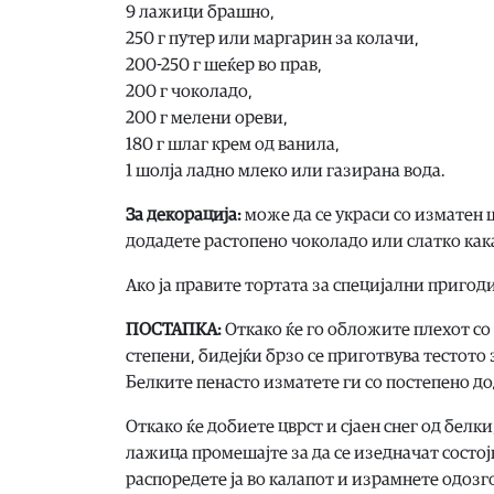
9 лажици брашно,
250 г путер или маргарин за колачи,
200-250 г шеќер во прав,
200 г чоколадо,
200 г мелени ореви,
180 г шлаг крем од ванила,
1 шолја ладно млеко или газирана вода.
За декорација:
може да се украси со изматен ш
додадете растопено чоколадо или слатко кака
Ако ја правите тортата за специјални пригод
ПОСТАПКА:
Откако ќе го обложите плехот со 
степени, бидејќи брзо се приготвува тестото 
Белките пенасто изматете ги со постепено д
Откако ќе добиете цврст и сјаен снег од белк
лажица промешајте за да се изедначат состој
распоредете ја во калапот и израмнете одозг