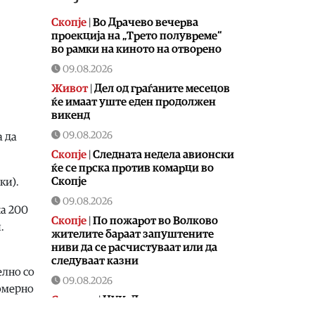
Скопје
|
Во Драчево вечерва
проекција на „Трето полувреме“
во рамки на киното на отворено
09.08.2026
Живот
|
Дел од граѓаните месецов
ќе имаат уште еден продолжен
викенд
09.08.2026
а да
Скопје
|
Следната недела авионски
ќе се прска против комарци во
Скопје
ки).
09.08.2026
на 200
Скопје
|
По пожарот во Волково
.
жителите бараат запуштените
ниви да се расчистуваат или да
следуваат казни
елно со
09.08.2026
номерно
Сервиси
|
ЦУК: Девет пожари на
отворено од кои пет се активни