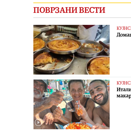
ПОВРЗАНИ ВЕСТИ
КУЈНС
Дома
КУЈНС
Итали
макар