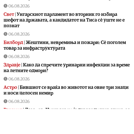
06.08.2026
Свет
|
Унгарскиот парламент во вторник го избира
шефот на државата, а кандидатот на Тиса сè уште не е
познат
06.08.2026
Билборд
|
Жештини, невремиња и пожари: Сè поголем
товар за инфраструктурата
06.08.2026
Здравје
|
Како да спречите уринарни инфекции за време
на летните одмори?
06.08.2026
Астро
|
Бившиот се враќа во животот на овие три знаци
и носи целосен немир
06.08.2026
Ракомет
|
Лазаров: Имињата не ја даваат целата слика, за
да се направи тим треба да се работи
06.08.2026
Патувања
|
Топ четири најчисти реки во Македонија: