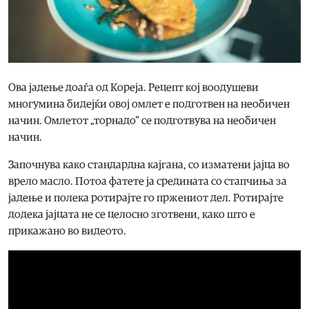
Ова јадење доаѓа од Кореја. Рецепт кој воодушеви
многумина бидејќи овој омлет е подготвен на необичен
начин. Oмлетот „торнадо“ се подготвува на необичен
начин.
Започнува како стандардна кајгана, со изматени јајца во
врело масло. Потоа фатете ја средината со стапчиња за
јадење и полека ротирајте го пржениот дел. Ротирајте
додека јајцата не се целосно зготвени, како што е
прикажано во видеото.