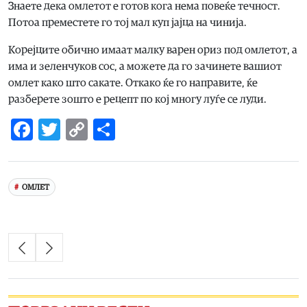
Знаете дека омлетот е готов кога нема повеќе течност.
Потоа преместете го тој мал куп јајца на чинија.
Корејците обично имаат малку варен ориз под омлетот, а
има и зеленчуков сос, а можете да го зачинете вашиот
омлет како што сакате. Откако ќе го направите, ќе
разберете зошто е рецепт по кој многу луѓе се луди.
Facebook
Twitter
Copy
Share
Link
ОМЛЕТ