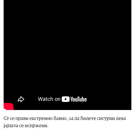
Сè се прави екстремно бавно, за да бидете сигурни дека
јајцата се испржени.