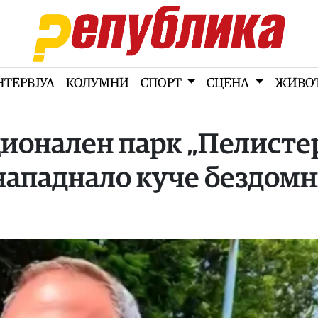
НТЕРВЈУА
КОЛУМНИ
СПОРТ
СЦЕНА
ЖИВО
ионален парк „Пелисте
о нападнало куче бездом