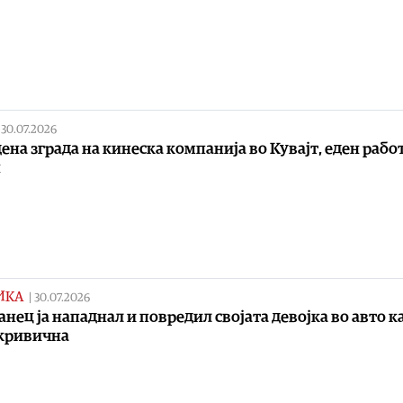
|
30.07.2026
ена зграда на кинеска компанија во Кувајт, еден раб
н
ИКА
|
30.07.2026
анец ја нападнал и повредил својата девојка во авто к
кривична