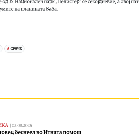
од ЈУ Национален парк „Пелистер“ се секојдневие, а овој пат
 шумите на планината Баба.
СРНЧЕ
ИКА
|
02.08.2026
овец беснеел во Итната помош