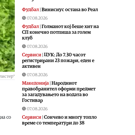
Фудбал
|
Винисиус остана во Реал
07.08.2026
Фудбал
|
Голманот кој беше хит на
СП конечно потпиша за голем
клуб
07.08.2026
Сервиси
|
ЦУК: До 7.30 часот
регистрирани 23 пожари, еден е
активен
07.08.2026
листер“
Македонија
|
Народниот
правобранител оформи предмет
за загадувањето на водата во
Гостивар
07.08.2026
Сервиси
|
Сончево и многу топло
на со
време со температури до 38
степени