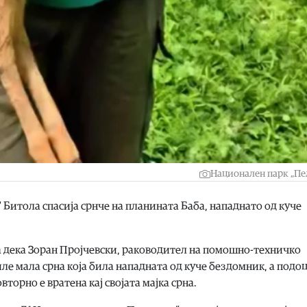
Национален парк „Пе
Битола спасија срнче на планината Баба, нападнато од куче
а дека Зоран Пројчевски, раководител на помошно-техничко
е мала срна која била нападната од куче бездомник, а подоц
орно е вратена кај својата мајка срна.