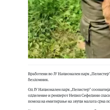
Вработени во ЈУ Национален парк „Пелистер“ 
бездомник.
Од ЈУ Национален парк „Пелистер“ соопштиј
одделение и ренџерот Неџип Сефедини спасил
помош на емитирање на звуци малата срна повт