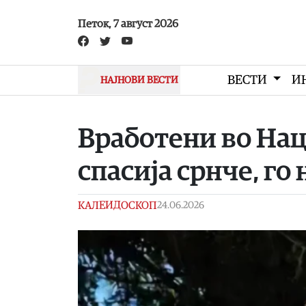
Skip to main content
Петок, 7 август 2026
ВЕСТИ
И
НАЈНОВИ ВЕСТИ
Вработени во Нац
спасија срнче, г
КАЛЕИДОСКОП
24.06.2026