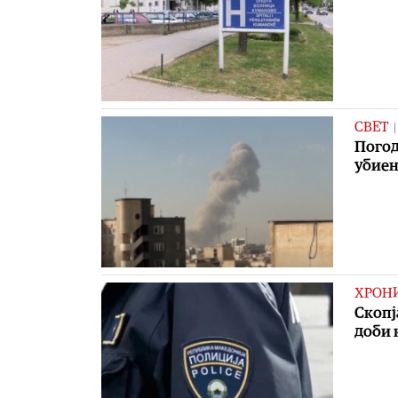
СВЕТ
Погод
убие
ХРОН
Скопј
доби 