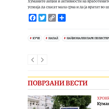
Хуманите акции и активности на вработените 
успеаја да спасат мала срна и да ја вратат во
Facebook
Twitter
Copy
Share
Link
КУЧЕ
НАПАД
НАЦИОНАЛЕН ПАРК ПЕЛИСТЕР
ПОВРЗАНИ ВЕСТИ
ХРОН
Куман