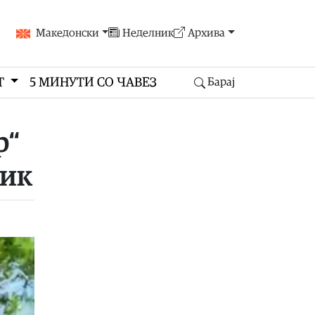
Македонски
Неделник
Архива
Т
5 МИНУТИ СО ЧАВЕЗ
Барај
р“
ник