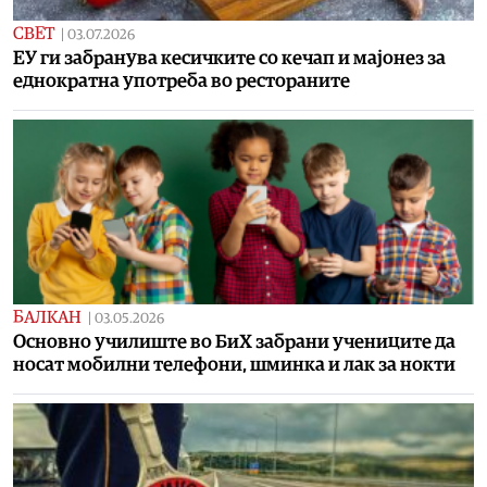
СВЕТ
|
03.07.2026
ЕУ ги забранува кесичките со кечап и мајонез за
еднократна употреба во рестораните
БАЛКАН
|
03.05.2026
Основно училиште во БиХ забрани учениците да
носат мобилни телефони, шминка и лак за нокти