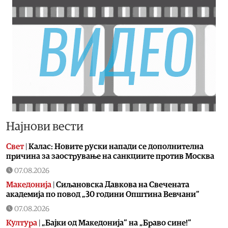
Најнови вести
Свет
|
Калас: Новите руски напади се дополнителна
причина за заострување на санкциите против Москва
07.08.2026
Македонија
|
Сиљановска Давкова на Свечената
академија по повод „30 години Општина Вевчани“
07.08.2026
Култура
|
„Бајки од Македонија“ на „Браво сине!“