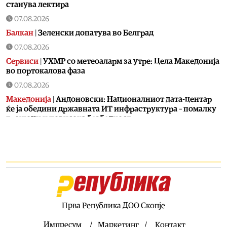
станува лектира
07.08.2026
Балкан
|
Зеленски допатува во Белград
07.08.2026
Сервиси
|
УХМР со метеоаларм за утре: Цела Македонија
во портокалова фаза
07.08.2026
Македонија
|
Андоновски: Националниот дата-центар
ќе ја обедини државната ИТ инфраструктура – помалку
трошоци и повисока безбедност
07.08.2026
Живот
|
Збогум на 24-часовниот ден: Земјата полека се
забавува – еве кога денот би можел да стане 25 часа
07.08.2026
Економија
|
Скокна минималниот износ за К-15 – Еве
колку пари ќе ни легнат на сметка годинава
Прва Република ДОО Скопје
07.08.2026
Живот
|
Не ги игнорирајте овие знаци: Бојлерот може да
Импресум
Маркетинг
Контакт