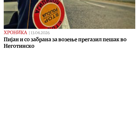
ХРОНИКА
|
13.04.2026
Пијан и со забрана за возење прегазил пешак во
Неготинско