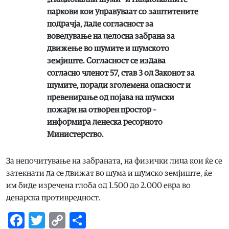
паркови кои управуваат со заштитените
подрачја, даде согласност за
воведување на целосна забрана за
движење во шумите и шумското
земјиште. Согласност се издава
согласно членот 57, став 3 од Законот за
шумите, поради зголемена опасност и
превенирање од појава на шумски
пожари на отворен простор –
информира денеска ресорното
Министерство.
За непочитување на забраната, на физички лица кои ќе се
затекнати да се движат во шума и шумско земјиште, ќе
им биде изречена глоба од 1.500 до 2.000 евра во
денарска противредност.
Facebook
Twitter
Copy
Share