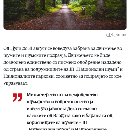
Фрипик
Од 1 јули до 31 август се воведува забрана за движење во
шумите и шумските подрачја. Движењето ќе биде
дозволено единствено со писмено одобрение издадено
од страна на подружниците на ЈП „Национални шуми“ и
Националните паркови, соодветно за подрачјето со кое
управуваат.
Министерството за земјоделство,
шумарство и водостопанство ја
известува јавноста дека согласно
насоките од Владата како и барањата од
корисниците на шумите – ЈП
„Национални шуми“ и Националните