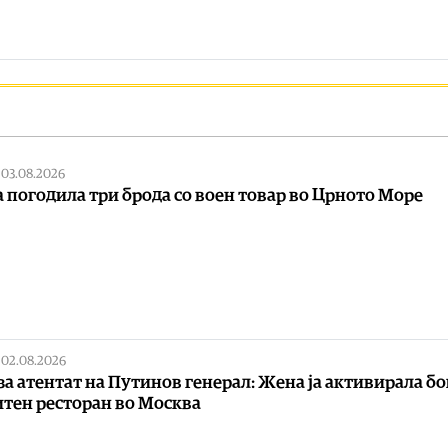
|
03.08.2026
а погодила три брода со воен товар во Црното Море
|
02.08.2026
за атентат на Путинов генерал: Жена ја активирала б
итен ресторан во Москва