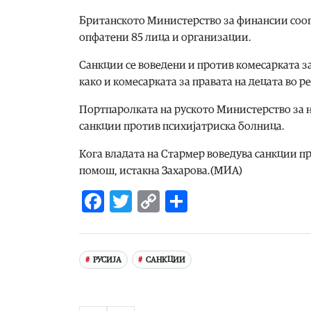
Британското Министерство за финансии соопш
опфатени 85 лица и организации.
Санкции се воведени и против комесарката з
како и комесарката за правата на децата во 
Портпаролката на руското Министерство за н
санкции против психијатриска болница.
Кога владата на Стармер воведува санкции пр
помош, истакна Захарова.(МИА)
Facebook
Twitter
Copy
Share
Link
РУСИЈА
САНКЦИИ