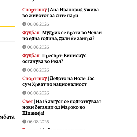
Спорт шоу
|
Aна Ивановиќ ужива
во животот за сите пари
06.08.2026
Фудбал
|
Мудрик се врати во Челзи
по една година, дали ќе заигра?
06.08.2026
Фудбал
|
Пресврт: Винисиус
останува во Реал?
06.08.2026
Спорт шоу
|
Дедото на Ноле: Јас
сум Хрват по националност
06.08.2026
Свет
|
На 15 август се подготвуваат
нови бегалци од Мароко во
Шпанија!
омбата
06.08.2026
Балкан
|
Албански знамиња
развиорени во европски Улцињ