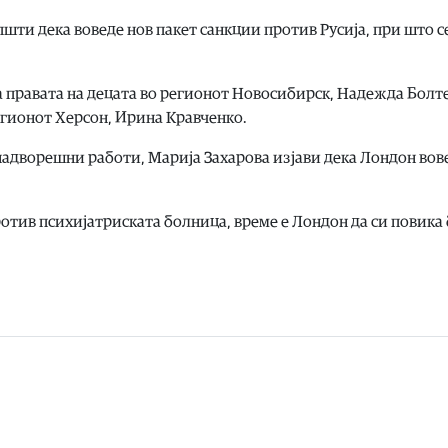
ти дека воведе нов пакет санкции против Русија, при што с
а правата на децата во регионот Новосибирск, Надежда Болт
регионот Херсон, Ирина Кравченко.
адворешни работи, Марија Захарова изјави дека Лондон вов
отив психијатриската болница, време е Лондон да си повика