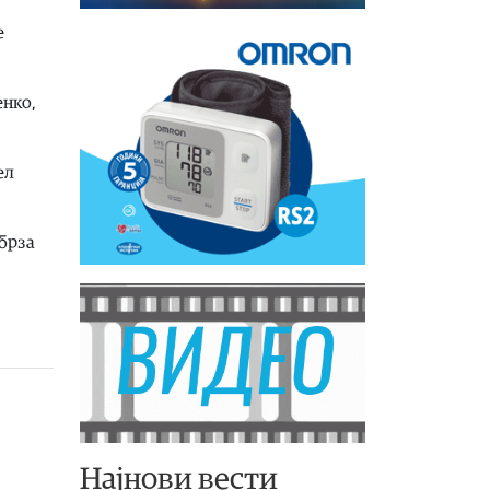
е
енко,
ел
 брза
Најнови вести