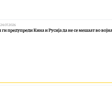
|
24.07.2026
 ги предупреди Кина и Русија да не се мешаат во војн