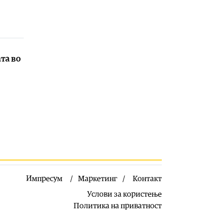
06.08.2026
Балкан
|
Зеленски в сабота во
официјална посета на Србија, ќе се
сретне со Вучиќ
06.08.2026
ата во
Македонија
|
Помалку првачиња,
помалку иднина: Демографската
криза веќе стигна до училишните
клупи
06.08.2026
Балкан
|
Први случаи на
западнонилска треска во Србија:
Две постари лица во Белград
хоспитализирани со
невроинвазивна форма
06.08.2026
Импресум
Маркетинг
Контакт
Сервиси
|
Вкупно 18 пожари на
Услови за користење
отворено денеска до 18 часот, два
Политика на приватност
се активни