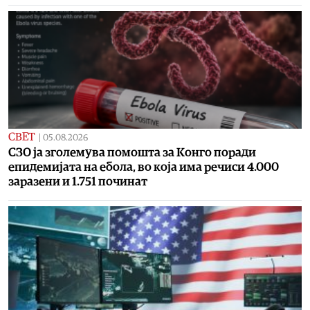
СВЕТ
|
05.08.2026
СЗО ја зголемува помошта за Конго поради
епидемијата на ебола, во која има речиси 4.000
заразени и 1.751 починат