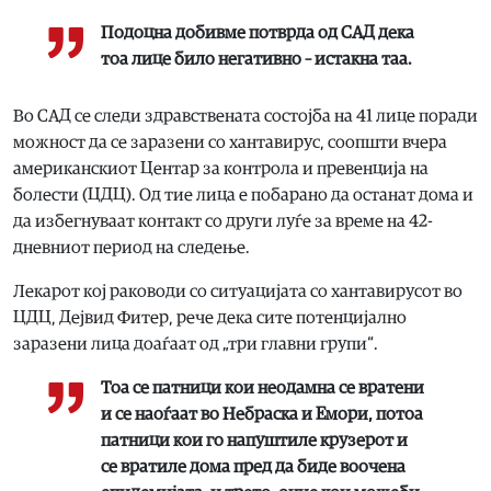
Подоцна добивме потврда од САД дека
тоа лице било негативно – истакна таа.
Во САД се следи здравствената состојба на 41 лице поради
можност да се заразени со хантавирус, соопшти вчера
американскиот Центар за контрола и превенција на
болести (ЦДЦ). Од тие лица е побарано да останат дома и
да избегнуваат контакт со други луѓе за време на 42-
дневниот период на следење.
Лекарот кој раководи со ситуацијата со хантавирусот во
ЦДЦ, Дејвид Фитер, рече дека сите потенцијално
заразени лица доаѓаат од „три главни групи“.
Тоа се патници кои неодамна се вратени
и се наоѓаат во Небраска и Емори, потоа
патници кои го напуштиле крузерот и
се вратиле дома пред да биде воочена