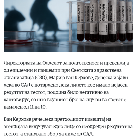
Директорката на Одделот за подготвеност и превенција
од епидемии и пандемии при Светската здравствена
организација (СЗО), Марија ван Керхове, денеска изјави
дека во САД е потврдено дека лицето кое имало нејасен
резултат на тестот, подоцна било негативно на
хантавирус, со што вкупниот број на случаи во светот е
намален од 11 на 10.
Ван Керхове рече дека претходниот извештај на
агенцијата вклучувал едно лице со неодреден резултат на
тестот, а станувало збор за лице од САД.