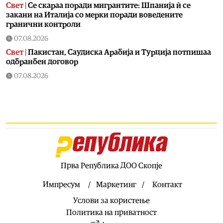
Свет
|
Се скараа поради мигрантите: Шпанија ѝ се
закани на Италија со мерки поради воведените
гранични контроли
07.08.2026
Свет
|
Пакистан, Саудиска Арабија и Турција потпишаа
одбранбен договор
07.08.2026
Балкан
|
Превозниците од Западен Балкан најавуваат
нови чекори ако ЕУ не понуди решение
07.08.2026
Технологија
|
Kаде исчезнаа новите автомобили за
10.000 евра?
07.08.2026
Свет
|
Системот ЕЕС прави метеж и масовни доцнења на
Прва Република ДОО Скопје
летовите: Расте револтот ширум Европа
Импресум
Маркетинг
Контакт
07.08.2026
Услови за користење
Свет
|
Седум земји од ЕУ ја критикуваа Словенија поради
блокадата на именувањето на Тања Фајон за мисија во
Политика на приватност
cеверна Африка