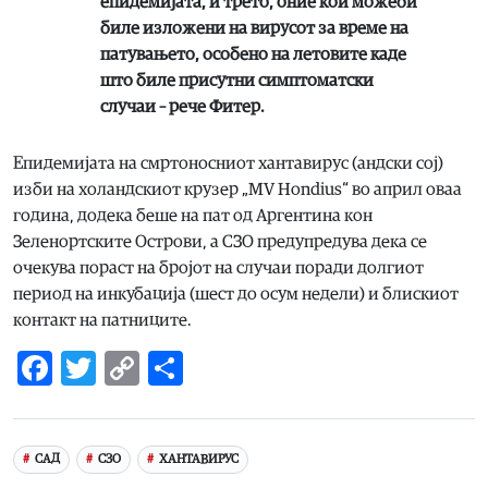
епидемијата, и трето, оние кои можеби
биле изложени на вирусот за време на
патувањето, особено на летовите каде
што биле присутни симптоматски
случаи – рече Фитер.
Епидемијата на смртоносниот хантавирус (андски сој)
изби на холандскиот крузер „MV Hondius“ во април оваа
година, додека беше на пат од Аргентина кон
Зеленортските Острови, а СЗО предупредува дека се
очекува пораст на бројот на случаи поради долгиот
период на инкубација (шест до осум недели) и блискиот
контакт на патниците.
Facebook
Twitter
Copy
Share
Link
САД
СЗО
ХАНТАВИРУС