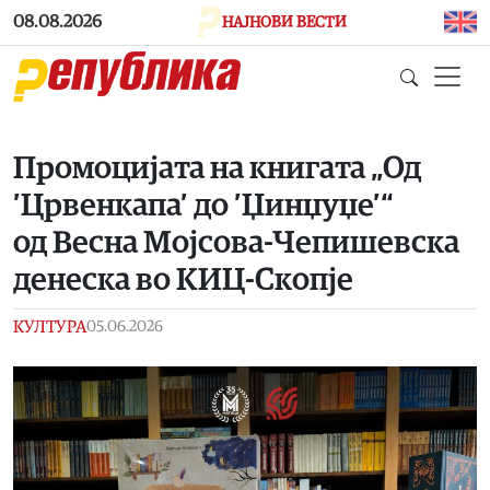
Skip to main content
08.08.2026
НАЈНОВИ ВЕСТИ
Промоцијата на книгата „Од
’Црвенкапа’ до ’Џинџуџе’“
од Весна Мојсова-Чепишевска
денеска во КИЦ-Скопје
КУЛТУРА
05.06.2026