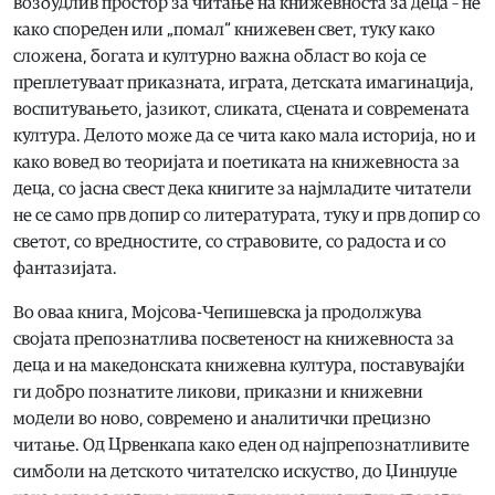
возбудлив простор за читање на книжевноста за деца – не
како спореден или „помал“ книжевен свет, туку како
сложена, богата и културно важна област во која се
преплетуваат приказната, играта, детската имагинација,
воспитувањето, јазикот, сликата, сцената и современата
култура. Делото може да се чита како мала историја, но и
како вовед во теоријата и поетиката на книжевноста за
деца, со јасна свест дека книгите за најмладите читатели
не се само прв допир со литературата, туку и прв допир со
светот, со вредностите, со стравовите, со радоста и со
фантазијата.
Во оваа книга, Мојсова-Чепишевска ја продолжува
својата препознатлива посветеност на книжевноста за
деца и на македонската книжевна култура, поставувајќи
ги добро познатите ликови, приказни и книжевни
модели во ново, современо и аналитички прецизно
читање. Од Црвенкапа како еден од најпрепознатливите
симболи на детското читателско искуство, до Џинџуџе