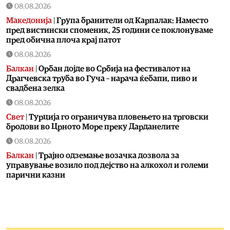
08.08.2026
Македонија
|
Група бранители од Карпалак: Наместо
пред вистински споменик, 25 години се поклонуваме
пред обична плоча крај патот
08.08.2026
Балкан
|
Орбан дојде во Србија на фестивалот на
Драгчевска труба во Гуча – нарача ќебапи, пиво и
свадбена зелка
08.08.2026
Свет
|
Турција го ограничува пловењето на трговски
бродови во Црното Море преку Дарданелите
08.08.2026
Балкан
|
Трајно одземање возачка дозвола за
управување возило под дејство на алкохол и големи
парични казни
08.08.2026
Свет
|
Повеќе од 178.000 мигранти во последните
неколку месеци ја напуштија Јужна Африка
08.08.2026