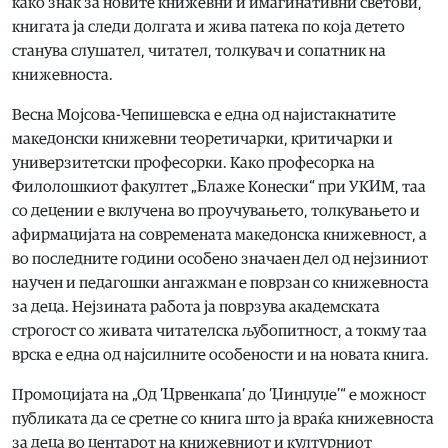
како знак за новите книжевни и имагинативни светови,
книгата ја следи долгата и жива патека по која детето
станува слушател, читател, толкувач и сопатник на
книжевноста.
Весна Мојсова-Чепишевска е една од најистакнатите
македонски книжевни теоретичарки, критичарки и
универзитетски професорки. Како професорка на
Филолошкиот факултет „Блаже Конески“ при УКИМ, таа
со децении е вклучена во проучувањето, толкувањето и
афирмацијата на современата македонска книжевност, а
во последните години особено значаен дел од нејзиниот
научен и педагошки ангажман е поврзан со книжевноста
за деца. Нејзината работа ја поврзува академската
строгост со живата читателска љубопитност, а токму таа
врска е една од најсилните особености и на новата книга.
Промоцијата на „Од ’Црвенкапа’ до ’Џинџуџе’“ е можност
публиката да се сретне со книга што ја враќа книжевноста
за деца во центарот на книжевниот и културниот