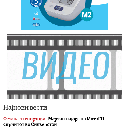
Најнови вести
Останати спортови
|
Мартин најбрз на МотоГП
спринтот во Силверстон