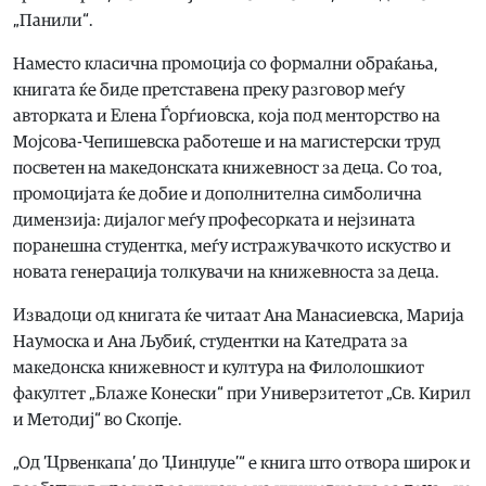
„Панили“.
Наместо класична промоција со формални обраќања,
книгата ќе биде претставена преку разговор меѓу
авторката и Елена Ѓорѓиовска, која под менторство на
Мојсова-Чепишевска работеше и на магистерски труд
посветен на македонската книжевност за деца. Со тоа,
промоцијата ќе добие и дополнителна симболична
димензија: дијалог меѓу професорката и нејзината
поранешна студентка, меѓу истражувачкото искуство и
новата генерација толкувачи на книжевноста за деца.
Извадоци од книгата ќе читаат Ана Манасиевска, Марија
Наумоска и Ана Љубиќ, студентки на Катедрата за
македонска книжевност и култура на Филолошкиот
факултет „Блаже Конески“ при Универзитетот „Св. Кирил
и Методиј“ во Скопје.
„Од ’Црвенкапа’ до ’Џинџуџе’“ е книга што отвора широк и