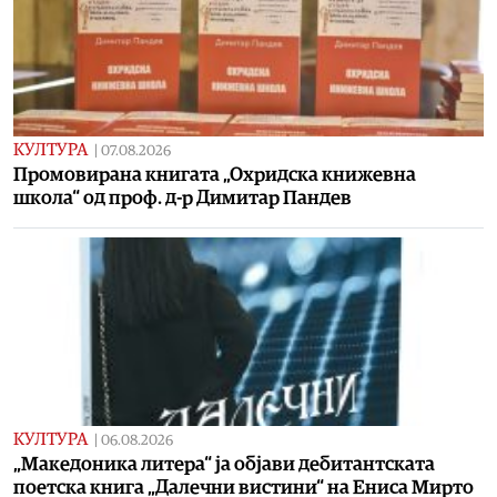
КУЛТУРА
|
07.08.2026
Промовирана книгата „Охридска книжевна
школа“ од проф. д-р Димитар Пандев
КУЛТУРА
|
06.08.2026
„Македоника литера“ ја објави дебитантската
поетска книга „Далечни вистини“ на Ениса Мирто