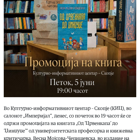
Во Културно-информативниот центар – Скопје (КИЦ), во
салонот „Империјал“, денес, со почеток во 19 часот ќе се
одржи промоцијата на книгата „Од ’Црвенкапа’ до
’Џинџуџе’“ од универзитетската професорка и книжевна
критичарка, Весна Мојсова-Чепишевска, во издание на