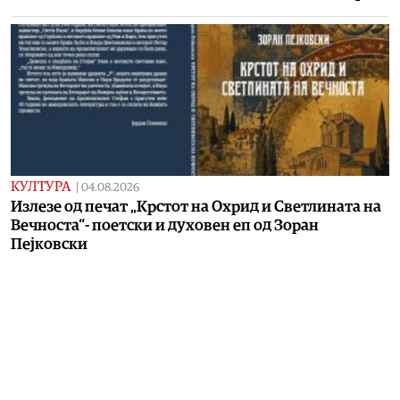
КУЛТУРА
|
04.08.2026
Излезе од печат „Крстот на Охрид и Светлината на
Вечноста“- поетски и духовен еп од Зоран
Пејковски