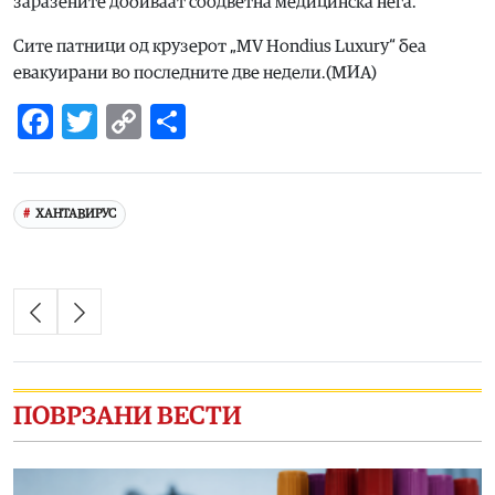
заразените добиваат соодветна медицинска нега.
Сите патници од крузерот „MV Hondius Luxury“ беа
евакуирани во последните две недели.(МИА)
Facebook
Twitter
Copy
Share
Link
ХАНТАВИРУС
ПОВРЗАНИ ВЕСТИ