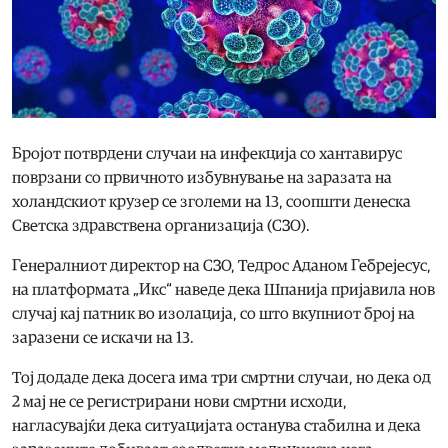
Бројот потврдени случаи на инфекција со хантавирус
поврзани со првичното избувнување на заразата на
холандскиот крузер се зголеми на 13, соопшти денеска
Светска здравствена организација (СЗО).
Генералниот директор на СЗО, Тедрос Аданом Гебрејесус,
на платформата „Икс“ наведе дека Шпанија пријавила нов
случај кај патник во изолација, со што вкупниот број на
заразени се искачи на 13.
Тој додаде дека досега има три смртни случаи, но дека од
2 мај не се регистрирани нови смртни исходи,
нагласувајќи дека ситуацијата останува стабилна и дека