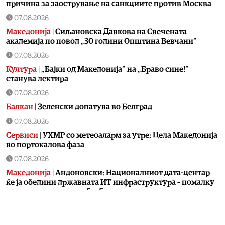
причина за заострување на санкциите против Москва
07.08.2026
Македонија
|
Сиљановска Давкова на Свечената
академија по повод „30 години Општина Вевчани“
07.08.2026
Култура
|
„Бајки од Македонија“ на „Браво сине!“
станува лектира
07.08.2026
Балкан
|
Зеленски допатува во Белград
07.08.2026
Сервиси
|
УХМР со метеоаларм за утре: Цела Македонија
во портокалова фаза
07.08.2026
Македонија
|
Андоновски: Националниот дата-центар
ќе ја обедини државната ИТ инфраструктура – помалку
трошоци и повисока безбедност
07.08.2026
Живот
|
Збогум на 24-часовниот ден: Земјата полека се