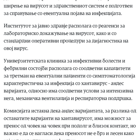
ширење на вирусот и здравствениот систем е подготвен
за справување со евентуална појава на инфекцијата.
Институтот за јавно здравје располага со реагенси за
лабораториско докажување на вирусот, како и со
стандардни оперативни процедури за дијагностика на
овој вирус.
Универзитетската клиника за инфективни болести и
фебрилни состојби располага со соодветни капацитети
за третман на евентуални пациенти со симптоматологија
карактеристична за инфекција со хантавирус – андес
варијанта, односно има соодветни услови за интензивна
нега, механичка вентилација и респираторна поддршка.
Комисијата истакна дека андес варијантата, за разлика од
останатите варијанти на хантавирусот, има можност за
пренос од човек на човек при подолг и близок контакт, но
важно е да се нагласи дека преносот не е брз и лесен како