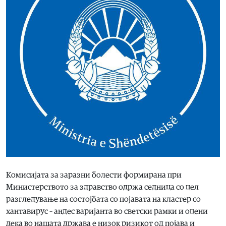
Комисијата за заразни болести формирана при
Министерството за здравство одржа седница со цел
разгледување на состојбата со појавата на кластер со
хантавирус – андес варијанта во светски рамки и оцени
дека во нашата држава е низок ризикот од појава и