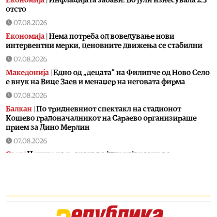
отсто
07.08.2026
Економија
|
Нема потреба од воведување нови
интервентни мерки, ценовните движења се стабилни
07.08.2026
Македонија
|
Едно од „децата“ на Филипче од Ново Село
е внук на Вице Заев и менаџер на неговата фирма
07.08.2026
Балкан
|
По тридневниот спектакл на стадионот
Кошево градоначалникот на Сараево организираше
прием за Дино Мерлин
07.08.2026
Свет
|
Цените на храната во јули највисоки во
последните три години
07.08.2026
Билборд
|
Малешевијата ве чека. Сета, на едно место
07.08.2026