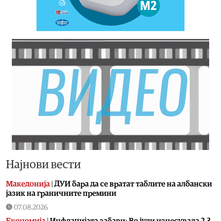
Најнови вести
Македонија
|
ДУИ бара да се вратат таблите на албански
јазик на граничните премини
07.08.2026
Економија
|
Инфлацијата забави: Во јули изнесувала 2.3