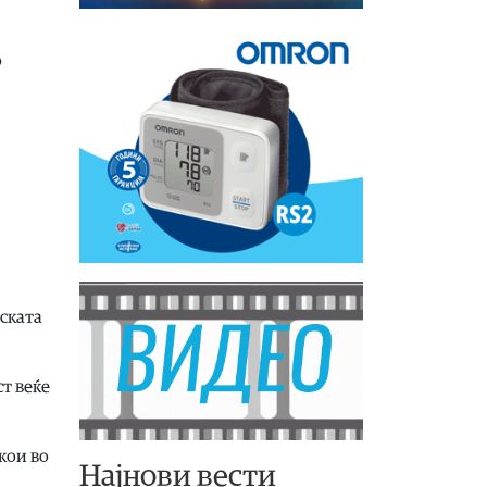
о
ската
т веќе
кои во
Најнови вести