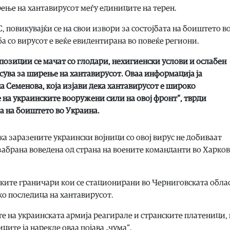
рење на хантавирусот меѓу единиците на терен.
, повикувајќи се на свои извори за состојбата на боиштето в
а со вирусот е веќе евидентирана во повеќе региони.
позиции се мачат со глодари, нехигиенски услови и ослабен
ува за ширење на хантавирусот. Оваа информација ја
а Семенова, која изјави дека хантавирусот е широко
на украинските вооружени сили на овој фронт“, тврди
та на боиштето во Украина.
а заразените украински војници со овој вирус не добиваат
забрана воведена од страна на воените команданти во Харков
ските граничари кои се стационирани во Черниговската облас
ко последица на хантавирусот.
е на украинската армија реагирале и странските платеници, 
ците ја нарекле оваа појава „чума“.