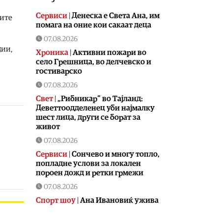
Сервиси
|
Денеска е Света Ана, им
лите
помага на оние кои сакаат деца
07.08.2026
ции,
Хроника
|
Aктивни пожари во
село Грешница, во делчевско и
гостиварско
07.08.2026
Свет
|
„Рибникар“ во Тајланд:
Деветтоодделенец уби најмалку
шест лица, други се борат за
живот
07.08.2026
Сервиси
|
Сончево и многу топло,
попладне услови за локален
пороен дожд и ретки грмежи
07.08.2026
Спорт шоу
|
Aна Ивановиќ ужива
во животот за сите пари