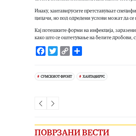
Инаку, хантавирусите претставуваат специф
цицачи, но под одредени услови можат да се 
Кај потешките форми на инфекција, заразен
како што се оштетување на белите дробови, с
Facebook
Twitter
Copy
Share
Link
СУМСКИОТ ФРОНТ
ХАНТАВИРУС
ПОВРЗАНИ ВЕСТИ