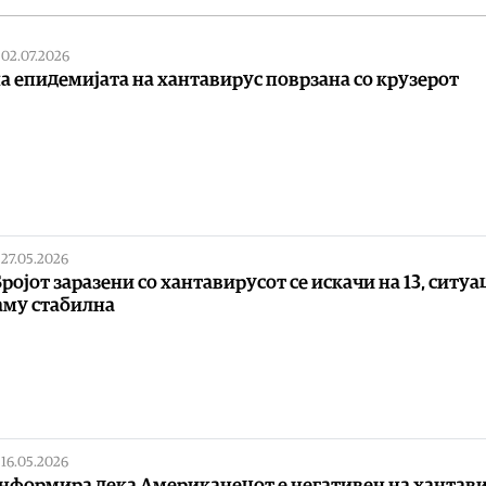
|
02.07.2026
на епидемијата на хантавирус поврзана со крузерот
|
27.05.2026
Бројот заразени со хантавирусот се искачи на 13, ситуа
аму стабилна
|
16.05.2026
нформира дека Американецот е негативен на хантави