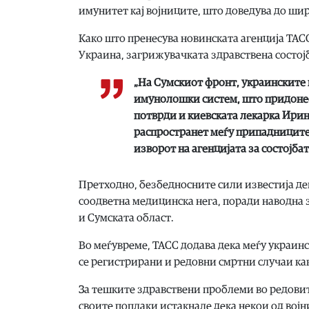
имунитет кај војниците, што доведува до ши
Како што пренесува новинската агенција ТАСС
Украина, загрижувачката здравствена состојб
„На Сумскиот фронт, украинските 
имунолошки систем, што придонес
потврди и киевската лекарка Ирин
распространет меѓу припадниците 
изворот на агенцијата за состојба
Претходно, безбедносните сили известија дек
соодветна медицинска нега, поради наводна 
и Сумската област.
Во меѓувреме, ТАСС додава дека меѓу украин
се регистрирани и редовни смртни случаи ка
За тешките здравствени проблеми во редовит
своите поплаки истакнале дека некои од војни