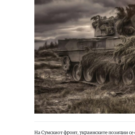
На Сумскиот фронт, украинските позиции се с