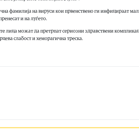
ична фамилија на вируси кои првенствено ги инфицираат ма
пренесат и на луѓето.
ите лица можат да претрпат сериозни здравствени комплика
рцева слабост и хеморагична треска.