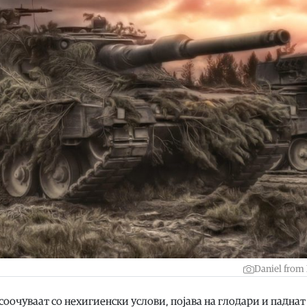
Daniel from
оочуваат со нехигиенски услови, појава на глодари и паднат