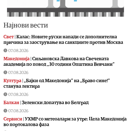
Најнови вести
Свет
|
Калас: Новите руски напади се дополнителна
причина за заострување на санкциите против Москва
07.08.2026
Македонија
|
Сиљановска Давкова на Свечената
академија по повод „30 години Општина Вевчани“
07.08.2026
Култура
|
„Бајки од Македонија“ на „Браво сине!“
станува лектира
07.08.2026
Балкан
|
Зеленски допатува во Белград
07.08.2026
Сервиси
|
УХМР со метеоаларм за утре: Цела Македонија
во портокалова фаза