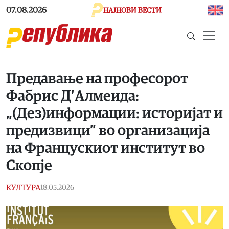
Skip to main content
07.08.2026
НАЈНОВИ ВЕСТИ
Предавање на професорот
Фабрис Д’Aлмеида:
„(Дез)информации: историјат и
предизвици” во организација
на Францускиот институт во
Скопје
КУЛТУРА
18.05.2026