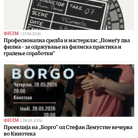
ФИЛМ
|
17.06.2026
Професионална средба и мастерклас „Помеѓу два
филма – за одржување на филмска практика и
градење соработки“
ФИЛМ
|
28.05.2026
Проекција на „Борго” од Стефан Демустие вечерва
во Кинотека