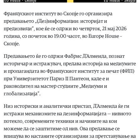
Францускиот институт во Скопје го организира
предавањето „(Дез)информации: историјат и
предизвици”, кое ќе се одржи во четврток, 21 мај 2026
година, со почеток во 19:00 часот, во Europe House –
Скопје.
Предавањето ќе го одржи Фабрис Д’Алмеида, познат
историчар и истражувач, предава историја на медиумите
и пропагандата во Францускиот институт за печат (ФИП)
при Универзитетот Париз II Пантеон, каде е и
раководител на мастер студиите „Медиуми и
глобализација”.
Низ историски и аналитички пристап, Д’Алмеида ќе ги
истражи механизмите на дезинформацијата — нивното
потекло, современите техники и начините на кои
можеме да се заштитиме од нив. Ова предавање се
впишува во настаните организирани за претставување на