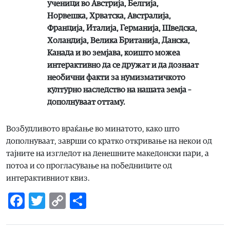
ученици во Австрија, Белгија,
Норвешка, Хрватска, Австралија,
Франција, Италија, Германија, Шведска,
Холандија, Велика Британија, Данска,
Канада и во земјава, коишто можеа
интерактивно да се дружат и да дознаат
необични факти за нумизматичкото
културно наследство на нашата земја –
дополнуваат оттаму.
Возбудливото враќање во минатото, како што
дополнуваат, заврши со кратко откривање на некои од
тајните на изгледот на денешните македонски пари, а
потоа и со прогласување на победниците од
интерактивниот квиз.
Facebook
Twitter
Copy
Share
Link