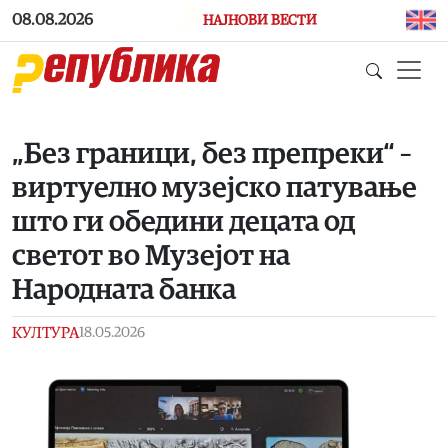
Skip to main content
08.08.2026
НАЈНОВИ ВЕСТИ
„Без граници, без препреки“ –
виртуелно музејско патување
што ги обедини децата од
светот во Музејот на
Народната банка
КУЛТУРА
18.05.2026