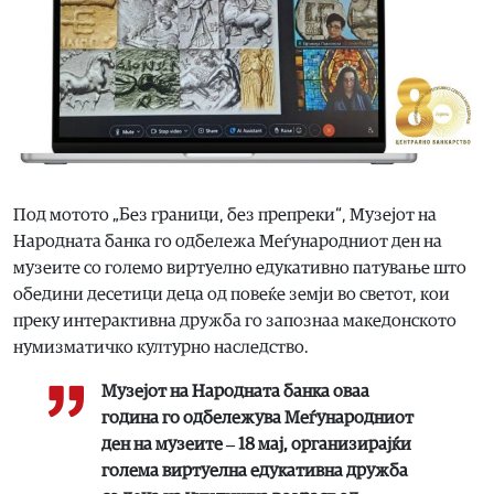
Под мотото „Без граници, без препреки“, Музејот на
Народната банка го одбележа Меѓународниот ден на
музеите со големо виртуелно едукативно патување што
обедини десетици деца од повеќе земји во светот, кои
преку интерактивна дружба го запознаа македонското
нумизматичко културно наследство.
Музејот на Народната банка оваа
година го одбележува Меѓународниот
ден на музеите ‒ 18 мај, организирајќи
големa виртуелна едукативна дружба