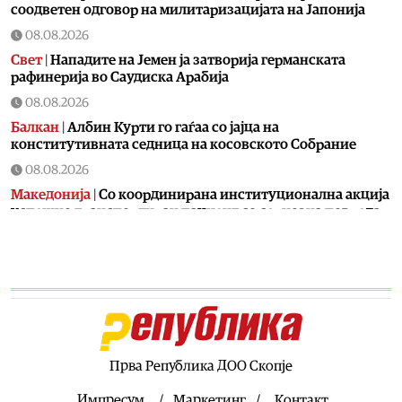
соодветен одговор на милитаризацијата на Јапонија
08.08.2026
Свет
|
Нападите на Јемен ја затворија германската
рафинерија во Саудиска Арабија
08.08.2026
Балкан
|
Албин Курти го гаѓаа со јајца на
конститутивната седница на косовското Собрание
08.08.2026
Македонија
|
Со координирана институционална акција
успешно транспортиран пациент со сериозна повреда
од Турција
08.08.2026
Свет
|
Американската војска потрошила 80% од своите
пресретнувачки ракети во војната со Иран
08.08.2026
Македонија
|
СДСМ потврди дека Венко Филипче
испратил осудени насилници
Прва Република ДОО Скопје
08.08.2026
Импресум
Маркетинг
Контакт