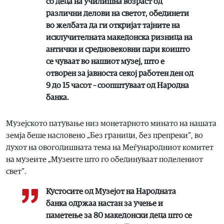
со деца на училишна возраст од
различни делови на светот, обединети
во желбата да ги откријат тајните на
исклучителната македонска ризница на
антички и средновековни пари коишто
се чуваат во нашиот музеј, што e
отворен за јавноста секој работен ден од
9 до 15 часот – соопштуваат од Народна
банка.
Музејското патување низ монетарното минато на нашата
земја беше насловено „Без граници, без препреки“, во
духот на овогодишната тема на Меѓународниот комитет
на музеите „Музеите што го обединуваат поделениот
свет“.
Кустосите од Музејот на Народната
банка одржаа настан за учење и
паметење за 80 македонски деца што се