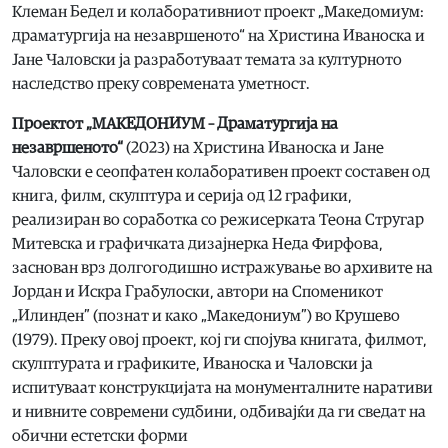
Клеман Бедел и колаборативниот проект „Македомиум:
драматургија на незавршеното“ на Христина Иваноска и
Јане Чаловски ја разработуваат темата за културното
наследство преку современата уметност.
Проектот „МАКЕДОНИУМ – Драматургија на
незавршеното“
(2023) на Христина Иваноска и Јане
Чаловски е сеопфатен колаборативен проект составен од
книга, филм, скулптура и серија од 12 графики,
реализиран во соработка со режисерката Теона Стругар
Митевска и графичката дизајнерка Неда Фирфова,
заснован врз долгогодишно истражување во архивите на
Јордан и Искра Грабулоски, автори на Споменикот
„Илинден” (познат и како „Македониум”) во Крушево
(1979). Преку овој проект, кој ги спојува книгата, филмот,
скулптурата и графиките, Иваноска и Чаловски ја
испитуваат конструкцијата на монументалните наративи
и нивните современи судбини, одбивајќи да ги сведат на
обични естетски форми