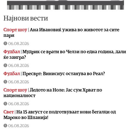
Најнови вести
Спорт шоу
|
Aна Ивановиќ ужива во животот за сите
пари
06.08.2026
Фудбал
|
Мудрик се врати во Челзи по една година, дали
ќе заигра?
06.08.2026
Фудбал
|
Пресврт: Винисиус останува во Реал?
06.08.2026
Спорт шоу
|
Дедото на Ноле: Јас сум Хрват по
националност
06.08.2026
Свет
|
На 15 август се подготвуваат нови бегалци од
Мароко во Шпанија!
06.08.2026