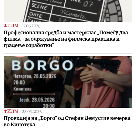
ФИЛМ
|
17.06.2026
Професионална средба и мастерклас „Помеѓу два
филма – за одржување на филмска практика и
градење соработки“
ФИЛМ
|
28.05.2026
Проекција на „Борго” од Стефан Демустие вечерва
во Кинотека