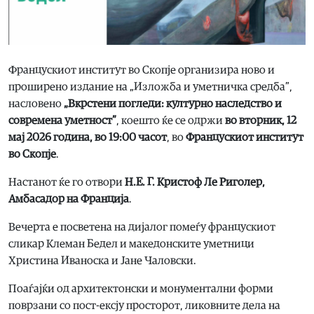
Францускиот институт во Скопје организира ново и
проширено издание на „Изложба и уметничка средба”,
насловено
„Вкрстени погледи: културно наследство и
современа уметност”
, коешто ќе се одржи
во
вторник, 12
мај 2026 година, во 19:00 часот
, во
Францускиот институт
во Скопје
.
Настанот ќе го отвори
Н.Е. Г. Кристоф Ле Риголер,
Амбасадор на Франција
.
Вечерта е посветена на дијалог помеѓу францускиот
сликар Клеман Бедел и македонските уметници
Христина Иваноска и Јане Чаловски.
Поаѓајќи од архитектонски и монументални форми
поврзани со пост-ексју просторот, ликовните дела на