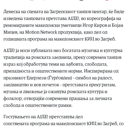
Денеска на сцената на Загрепскиот танцов центар, ќе биде
изведена танцовата претстава АЈДЕ!, во кореографија на
реномираните македонски уметници Игор Киров и Бојан
Мицев, на Motion Network продукција, како дел од
годишната програма на македонскиот КИЦ во Загреб.
АЈДЕ! ја носи публиката низ богатата музичка и културна
традиција на ромската заедница, преку современ танцов
израз кој обработува теми на љубовта, слободата,
припадноста и општествените норми. Инспирирана од
празникот Едерлези (Ѓурѓовден) – симбол на радост,
заедништво и нов почеток – претставата преку ритам,
музика и движење ја оживува ромската култура и
фолклор, отворајќи современи прашања за личната
слобода и општествените рамки.
Гостувањето на АЈДЕ! претставува дел
сопствената програма на македонскиот КИЦ во Загреб, со