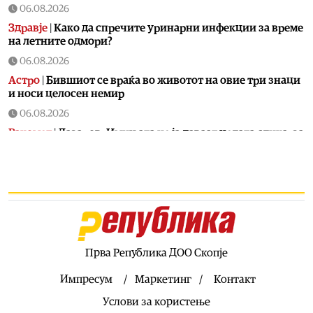
06.08.2026
Здравје
|
Како да спречите уринарни инфекции за време
на летните одмори?
06.08.2026
Астро
|
Бившиот се враќа во животот на овие три знаци
и носи целосен немир
06.08.2026
Ракомет
|
Лазаров: Имињата не ја даваат целата слика, за
да се направи тим треба да се работи
06.08.2026
Патувања
|
Топ четири најчисти реки во Македонија:
Каде да се капете, рибарите и уживате ова лето
06.08.2026
Скопје
|
Водно ќе добие моторички парк од паднатите
дрвја од невремето во Скопје
Прва Република ДОО Скопје
06.08.2026
Импресум
Маркетинг
Контакт
Здравје
|
МЗ: Комисија ќе спроведе стручен надзор за
Услови за користење
случајот со родилката од Струмица, ќе биде вклучен и