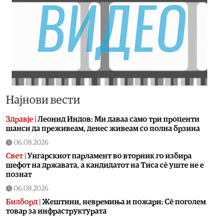
Најнови вести
Здравје
|
Леонид Индов: Ми даваа само три проценти
шанси да преживеам, денес живеам со полна брзина
06.08.2026
Свет
|
Унгарскиот парламент во вторник го избира
шефот на државата, а кандидатот на Тиса сè уште не е
познат
06.08.2026
Билборд
|
Жештини, невремиња и пожари: Сè поголем
товар за инфраструктурата