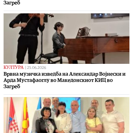
Загреб
КУЛТУРА
|
25.06.2026
Врвна музичка изведба на Александар Војнески и
Арда Мустафаоглу во Македонскиот КИЦ во
Загреб