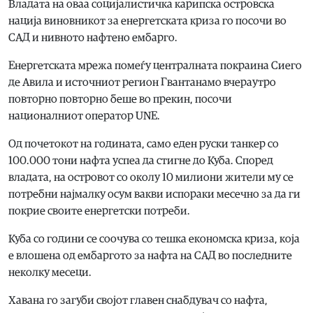
Владата на оваа социјалистичка карипска островска
нација виновникот за енергетската криза го посочи во
САД и нивното нафтено ембарго.
Енергетската мрежа помеѓу централната покраина Сиего
де Авила и источниот регион Гвантанамо вчераутро
повторно повторно беше во прекин, посочи
националниот оператор UNE.
Од почетокот на годината, само еден руски танкер со
100.000 тони нафта успеа да стигне до Куба. Според
владата, на островот со околу 10 милиони жители му се
потребни најмалку осум вакви испораки месечно за да ги
покрие своите енергетски потреби.
Куба со години се соочува со тешка економска криза, која
е влошена од ембаргото за нафта на САД во последните
неколку месеци.
Хавана го загуби својот главен снабдувач со нафта,