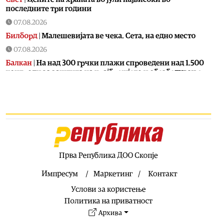
последните три години
07.08.2026
Билборд
|
Малешевијата ве чека. Сета, на едно место
07.08.2026
Балкан
|
На над 300 грчки плажи спроведени над 1.500
контроли за заштита на крајбрежјето и обезбедување
слободен пристап за граѓаните
07.08.2026
Свет
|
Калас: Новите руски напади се дополнителна
причина за заострување на санкциите против Москва
07.08.2026
Македонија
|
Во клучен период за Артан Груби,
неговиот адвокат одмара
Прва Република ДОО Скопје
07.08.2026
Импресум
Маркетинг
Контакт
Свет
|
Санчез свика координативен состанок за
Услови за користење
ситуацијата во Сеута по новиот бран мигранти
Политика на приватност
07.08.2026
Архива