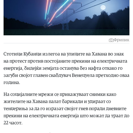
Фрипик
Стотици Кубанци излегоа на улиците на Хавана во знак
на протест против постојаните прекини на електричната
енергија, бидејќи земјата останува без нафта откако го
загуби својот главен снабдувач Венецуела претходно оваа
година.
На социјалните мрежи се прикажуваат снимки како
жителите на Хавана палат барикади и удираат со
тенџериња за да го изразат својот гнев поради дневните
прекини на електричната енергија што можат да траат до
22 часот.