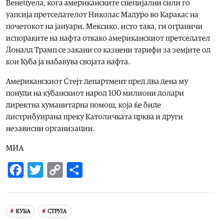
Венецуела, кога американските специјални сили го
уапсија претседателот Николас Мадуро во Каракас на
почетокот на јануари. Мексико, исто така, ги ограничи
испораките на нафта откако американскиот претседател
Доналд Трамп се закани со казнени тарифи за земјите од
кои Куба ја набавува својата нафта.
Американскиот Стејт департмент пред два дена му
понуди на кубанскиот народ 100 милиони долари
директна хуманитарна помош, која ќе биде
дистрибуирана преку Католичката црква и други
независни организации.
МИА
Facebook
Twitter
Copy
Share
Link
КУБА
СТРУЈА