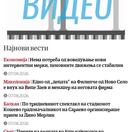
Најнови вести
Економија
|
Нема потреба од воведување нови
интервентни мерки, ценовните движења се стабилни
07.08.2026
Македонија
|
Едно од „децата“ на Филипче од Ново Село
е внук на Вице Заев и менаџер на неговата фирма
07.08.2026
Балкан
|
По тридневниот спектакл на стадионот
Кошево градоначалникот на Сараево организираше
прием за Дино Мерлин
07.08.2026
Свет
|
Цените на храната во јули највисоки во