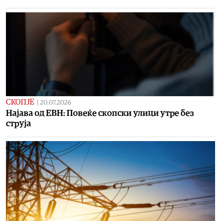
СКОПЈЕ
|
20.07.2026
Најава од ЕВН: Повеќе скопски улици утре без
струја