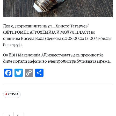
Дел од корисниците на ул..„Христо Татарчев“
(ВЕТПРОМЕТ, АГРОХЕМИЈА И МОДУЛ ПЛАСТ) во
општина Кисела Вода) денеска од 08:00 до 13:00 ќе бидат
без струја.
Од ЕВН Македонија АД известуваат дека прекинот ќе
биде поради зафати во електродистрибутивната мрежа.
Facebook
Twitter
Copy
Share
Link
СТРУЈА