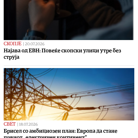
СКОПЈЕ
|
20.07.2026
Најава од ЕВН: Повеќе скопски улици утре без
струја
СВЕТ
|
18.07.2026
Брисел со амбициозен план: Европа да стане
првиот „електричен континент“