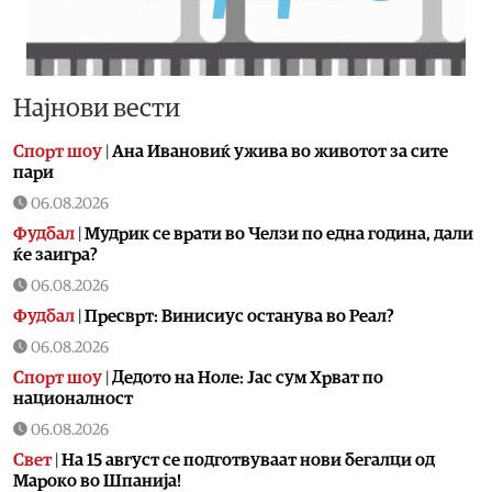
Најнови вести
Спорт шоу
|
Aна Ивановиќ ужива во животот за сите
пари
06.08.2026
Фудбал
|
Мудрик се врати во Челзи по една година, дали
ќе заигра?
06.08.2026
Фудбал
|
Пресврт: Винисиус останува во Реал?
06.08.2026
Спорт шоу
|
Дедото на Ноле: Јас сум Хрват по
националност
06.08.2026
Свет
|
На 15 август се подготвуваат нови бегалци од
Мароко во Шпанија!