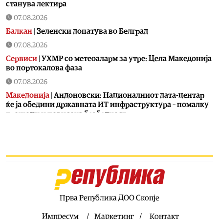
станува лектира
07.08.2026
Балкан
|
Зеленски допатува во Белград
07.08.2026
Сервиси
|
УХМР со метеоаларм за утре: Цела Македонија
во портокалова фаза
07.08.2026
Македонија
|
Андоновски: Националниот дата-центар
ќе ја обедини државната ИТ инфраструктура – помалку
трошоци и повисока безбедност
07.08.2026
Живот
|
Збогум на 24-часовниот ден: Земјата полека се
забавува – еве кога денот би можел да стане 25 часа
07.08.2026
Економија
|
Скокна минималниот износ за К-15 – Еве
колку пари ќе ни легнат на сметка годинава
Прва Република ДОО Скопје
07.08.2026
Живот
|
Не ги игнорирајте овие знаци: Бојлерот може да
Импресум
Маркетинг
Контакт