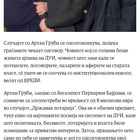
Случајот со Артан Груби се одолговлекува, додека
граѓаните чекаат одговор. Човекот кој со години беше
живата архива на ДУИ, човекот што знае каде се
потписите, договорите, пазарите и аферите на старата
власт, сè уште не се соочува со институционален епилог,
велат од ВРЕДИ.
Артан Груби, заедно со бегалецот Перпарим Бајрами, се
сомничи за злоупотреби во вредност од 8 милиони евра
во случајот „Државна лотарија“. Ова не е обичен предмет,
туку едно од најтешките досиеја на системот на ДУИ, каде
што политиката, бизнисот, лотаријата и власта биле
измешани за приватни интереси. Затоа, прашањето што
само по себе се наметнува е: кој го одолговлекува овој