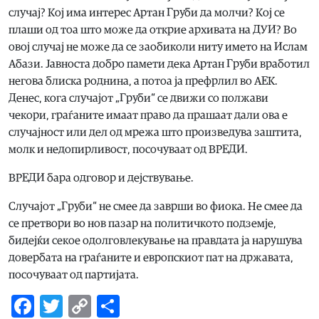
случај? Кој има интерес Артан Груби да молчи? Кој се
плаши од тоа што може да открие архивата на ДУИ? Во
овој случај не може да се заобиколи ниту името на Ислам
Абази. Јавноста добро памети дека Артан Груби вработил
негова блиска роднина, а потоа ја префрлил во АЕК.
Денес, кога случајот „Груби“ се движи со полжави
чекори, граѓаните имаат право да прашаат дали ова е
случајност или дел од мрежа што произведува заштита,
молк и недопирливост, посочуваат од ВРЕДИ.
ВРЕДИ бара одговор и дејствување.
Случајот „Груби“ не смее да заврши во фиока. Не смее да
се претвори во нов пазар на политичкото подземје,
бидејќи секое одолговлекување на правдата ја нарушува
довербата на граѓаните и европскиот пат на државата,
посочуваат од партијата.
Facebook
Twitter
Copy
Share