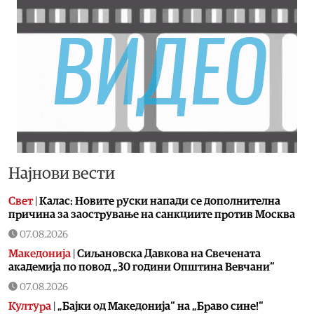
Најнови вести
Свет
|
Калас: Новите руски напади се дополнителна
причина за заострување на санкциите против Москва
07.08.2026
Македонија
|
Сиљановска Давкова на Свечената
академија по повод „30 години Општина Вевчани“
07.08.2026
Култура
|
„Бајки од Македонија“ на „Браво сине!“