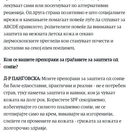
лекуваат сами или посегнуваат по алтернативни
решенија. Од друга страна позитивно е што социјалните
мрежи и кампањите помагаат повеќе луѓе да слушнат за
ABCDE правилото, родителите повеќе да внимаваат за
заштита на нежната детска кожа и секако
дермоскопските прегледи кои стануваат почести и
достапни на секој еден поединец.
Кои се вашите препораки за граѓаните за заштита од
сонце?
Д-Р ПАНГОВСКА:
Моите препораки за заштита од сонце
би биле едноставни, практични и реални – не е потребен
страв, туку паметна заштита и навики, кои ја чуваат
кожата на долг рок. Користете SPF секојдневно,
избегнувајте го силното пладневно сонце, не се
потпирајте само на крем, внмавајте на изгореници,
следете ги промените на кожата – грижата за кожата е
долгорочно здравје.