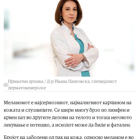
Приватна архива / Д-р Ивана Панговска, специјалист
дерматовенеролог
Меланомот е најсериозниот, најмалигниот карцином на
кожата и слузниците. Се шири многу брзо по лимфен и
крвен пат во другите делови на телото и тогаш неговото
лекување е потешко, a исходот може да биде и фатален.
Бројот на заболени од рак на кожа, односно меланом е во