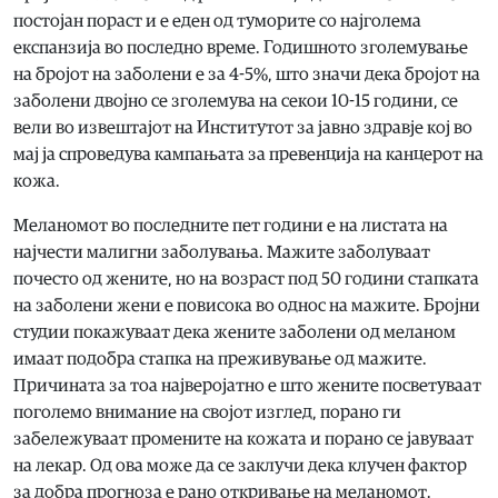
постојан пораст и е еден од туморите со најголема
експанзија во последно време. Годишното зголемување
на бројот на заболени е за 4-5%, што значи дека бројот на
заболени двојно се зголемува на секои 10-15 години, се
вели во извештајот на Институтот за јавно здравје кој во
мај ја спроведува кампањата за превенција на канцерот на
кожа.
Меланомот во последните пет години е на листата на
најчести малигни заболувања. Мажите заболуваат
почесто од жените, но на возраст под 50 години стапката
на заболени жени е повисока во однос на мажите. Бројни
студии покажуваат дека жените заболени од меланом
имаат подобра стапка на преживување од мажите.
Причината за тоа најверојатно е што жените посветуваат
поголемо внимание на својот изглед, порано ги
забележуваат промените на кожата и порано се јавуваат
на лекар. Од ова може да се заклучи дека клучен фактор
за добра прогноза е рано откривање на меланомот.