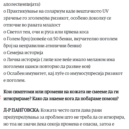
адолесценцијата)
o Практикување на солариум каде вештачкото UV
зрачење го зголемува ризикот, особено доколку се
отпочне во раната младост
o Светол тен, очи и руса или црвена коса
o Голем број (повеќе од 50 бенки, вкучително поголем
број на неправилни атипични бенки)
o Семејна историја
o Лична историја ( лице кое веќе имало меланом има
поголеми шанси повторно да развие нов)
o Ослабен имунитет, кај луѓе со имуносупресија ризикот
е поголем.
Кои симптоми или промени на кожата не смееме да ги
игнорираме? Како да знаеме кога да побараме помош?
Д-Р ПАНГОВСКА
: Кожата често пати дава рани
предупредувања за проблем што не треба да се игнорира,
но тоа не значи дека секоја промена е опасна, затоа е