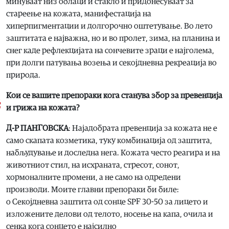
минуваат низ облаци и стакло и придонесуваат за
стареење на кожата, манифестација на
хиперпигментации и долгорочно оштетување. Во лето
заштитата е најважна, но и во пролет, зима, на планина и
снег каде рефлекцијата на сончевите зраци е најголема,
при долги патувања возења и секојдневна рекреација во
природа.
Кои се вашите препораки кога станува збор за превенција
и грижа на кожата?
Д-Р ПАНГОВСКА
: Најадобрата превенција за кожата не е
само скапата козметика, туку комбинација од заштита,
набљудување и доследна нега. Кожата често реагира и на
животниот стил, на исхраната, стресот, сонот,
хормоналните промени, а не само на одредени
производи. Моите главни препораки би биле:
o Секојдневна заштита од сонце SPF 30-50 за лицето и
изложените делови од телото, носење на капа, очила и
сенка кога сонцето е најсилно