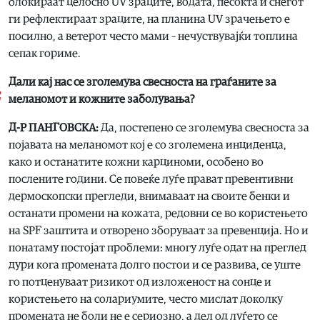
блокираат целосно UV зраците, водата, песокта и снегот
ги рефлектираат зраците, на планина UV зрачењето е
посилно, а ветерот често мами – нечуствувајќи топлина
сепак гориме.
Дали кај нас се зголемува свесноста на граѓаните за
меланомот и кожните заболувања?
Д-Р ПАНГОВСКА:
Да, постепено се зголемува свесноста за
појавата на меланомот кој е со зголемена инциденца,
како и останатите кожни карциноми, особено во
послените години. Се повеќе луѓе прават превентивни
дермоскопски прегледи, внимаваат на своите бенки и
останати промени на кожата, редовни се во користењето
на SPF заштита и отворено зборуваат за превенција. Но и
понатаму постојат проблеми: многу луѓе одат на преглед
дури кога промената долго постои и се развива, се уште
го потценуваат ризикот од изложеност на сонце и
користењето на солариумите, често мислат доколку
промената не боли не е сериозно, а дел од луѓето се