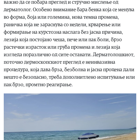
важно да се побара преглед и стручно мислење од
дерматолог. Особено внимание бара бенка која се менува
во форма, боја или големина, нова темна промена,
раничка која не зараснува со недели, крварење или
формирање на курстозна наслага без јасна причина,
лезија која постојано чеша, пече или пак боли, брзо
растечки израсток или груба промена и лезија која
изгледа поразлично од сите останати. Дерматолошкиот,
поточно дермоскопскиот преглед е неинвазивна
процедура, која дава брза, безболна и јасна процена дали
нешто е безопасно, треба дополнитлено испитување или
пак брзо, промтно реагирање.