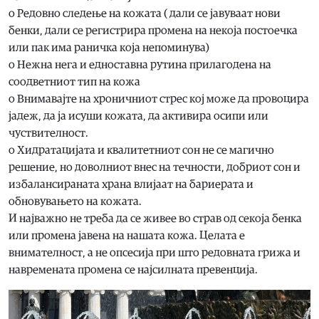
o Редовно следење на кожата ( дали се јавуваат нови
бенки, дали се регистрира промена на некоја постоечка
или пак има раничка која непоминува)
o Нежна нега и едноставна рутина прилагодена на
соодветниот тип на кожа
o Внимавајте на хроничниот стрес кој може да провоцира
јадеж, да ја исуши кожата, да активира осипи или
чуствителност.
o Хидратацијата и квалитетниот сон не се магично
решение, но доволниот внес на течности, добриот сон и
избалансираната храна влијаат на бариерата и
обновувањето на кожата.
И најважно не треба да се живее во страв од секоја бенка
или промена јавена на нашата кожа. Целата е
внимателност, а не опсесија при што редовната грижа и
навремената промена се најсилната превенција.