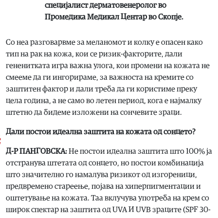
специјалист дерматовенеролог во
Промедика Медикал Центар во Скопје.
Со неа разговарвме за меланомот и колку е опасен како
тип на рак на кожа, кои се ризик-факторите, дали
гененитката игра важна улога, кои промени на кожата не
смееме да ги ингорираме, за важноста на кремите со
заштитен фактор и дали треба да ги користиме преку
цела година, а не само во летен период, кога е најмалку
штетно да бидеме изложени на сончевите зраци.
Дали постои идеална заштита на кожата од сонцето?
Д-Р ПАНГОВСКА:
Не постои идеална заштита што 100% ја
отстранува штетата од сонцето, но постои комбинација
што значително го намалува ризикот од изгореници,
предвремено стареење, појава на хиперпигментации и
оштетување на кожата. Таа вклучува употреба на крем со
широк спектар на заштита од UVA И UVB зраците (SPF 30-