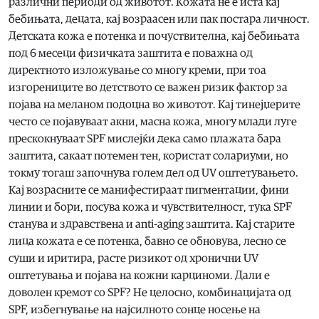
различни периоди од животот. Кожата не е иста кај
бебињата, децата, кај возраасен или пак постара личност.
Детската кожа е потенка и почуствителна, кај бебињата
под 6 месеци физичката заштита е поважна од
директното изложување со многу креми, при тоа
изгорениците во детството се важен ризик фактор за
појава на меланом подоцна во животот. Кај тинејџерите
често се појавуваат акни, масна кожа, многу млади луге
прескокнуваат SPF мислејќи дека само плажата бара
заштита, сакаат потемен тен, користат солариуми, но
токму тогаш започнува голем дел од UV оштетувањето.
Кај возрасните се манифестираат пигментации, фини
линии и бори, посува кожа и чувствителност, тука SPF
станува и здравствена и anti-aging заштита. Кај старите
лица кожата е се потенка, бавно се обновува, лесно се
суши и иритира, расте ризикот од хронични UV
оштетувања и појава на кожни карциноми. Дали е
доволен кремот со SPF? Не целосно, комбинацијата од
SPF, избегнување на најсилното сонце носење на