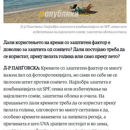
Д-р Панговска: Нaјдобра заштита е комбинацијата од SPF, сенка или
избегнување на најсилното сонце, заштитна облека и очила
Дали користењето на креми со заштитен фактор е
доволно за заштита од сонцето? Дали постојано треба да
се користат, преку целата година или само преку лето?
Д-Р ПАНГОВСКА:
Кремите со заштитен фактор се многу
важен дел од фотопротекцијата, но сами по себе не се
целосен штит против сонцето. Нaјдобра заштита е
комбинацијата од SPF, сенка или избегнување на
најсилното сонце, заштитна облека и очила. На
прашањето дали кремите треба да се користат преку
целата година, одговорот во многу ситуации е да,
особено кремите наменети за лицевата регија, а
причината е што UVA зраците постојат и во зима,