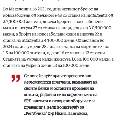
Во Македонија во 2023 година вкупниот бројот на
новозаболени од меланом е 49 со стапка на инциденца од
2.7/100 000 жители, додека бројот на новозаболени
мажи изнесува 27 со стапка на инциденца од 3.0/100 000
мажи, а бројот на новозаболени жени изнесува 22 и
стапка на ициденца 2.4/100 000 жени. Од меланом во
2024 година умреле 28 лица со стапка на морталитет од
1.5 на 100 000 жители, од кои 16 се мажи, а 12 се жени.
Стапката на умрени мажи изнесува 1.8 на 100 000 мажи, а
стапката на умрени жени 1.3 на 100 000 жени.
Се повеќе луѓе прават превентивни
дермоскопски прегледи, внимаваат на
своите бенки и останати промени на
кожата, редовни се во користењето на
SPF заштита и отворено зборуваат за
превенција, вели во интервју за
„Република“ д-р Ивана Панговска,