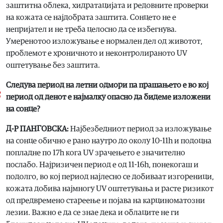
заштитна облека, хидратацијата и редовните проверки
на кожата се најдобрата заштита. Сонцето не е
непријател и не треба целосно да се избегнува.
Умеренотоо изложување е нормален дел од животот,
проблемот е хроничното и неконтролираното UV
оштетување без заштита.
Следува период на летни одмори па прашањето е во кој
период од денот е најмалку опасно да бидеме изложени
на сонце?
Д-Р ПАНГОВСКА:
Најбезбедниот период за изложување
на сонце обично е рано наутро до околу 10-11h и подоцна
попладне по 17h кога UV зрачењето е значително
послабо. Најризичен период е од 11-16h, понекогаш и
подолго, во кој период најлесно се добиваат изгореници,
кожата добива најмногу UV оштетувања и расте ризикот
од предвремено стареење и појава на карциноматозни
лезии. Важно е да се знае дека и облаците не ги