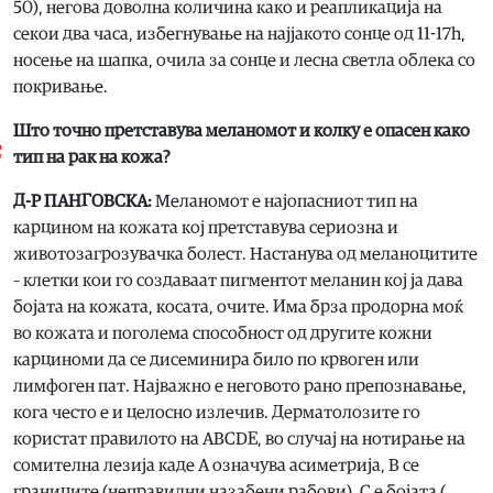
50), негова доволна количина како и реапликација на
секои два часа, избегнување на најјакото сонце од 11-17h,
носење на шапка, очила за сонце и лесна светла облека со
покривање.
Што точно претставува меланомот и колку е опасен како
тип на рак на кожа?
Д-Р ПАНГОВСКА:
Меланомот е најопасниот тип на
карцином на кожата кој претставува сериозна и
животозагрозувачка болест. Настанува од меланоцитите
– клетки кои го создаваат пигментот меланин кој ја дава
бојата на кожата, косата, очите. Има брза продорна моќ
во кожата и поголема способност од другите кожни
карциноми да се дисеминира било по крвоген или
лимфоген пат. Најважно е неговото рано препознавање,
кога често е и целосно излечив. Дерматолозите го
користат правилото на ABCDE, во случај на нотирање на
сомителна лезија каде А означува асиметрија, B се
границите (неправилни назабени рабови), C e бојата (