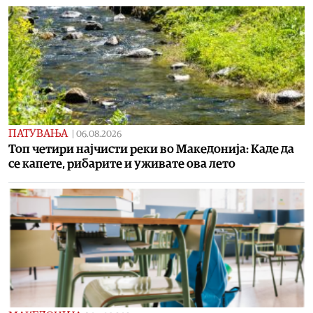
ПАТУВАЊА
|
06.08.2026
Топ четири најчисти реки во Македонија: Каде да
се капете, рибарите и уживате ова лето