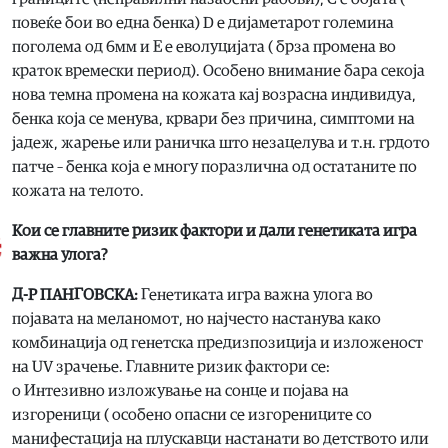
повеќе бои во една бенка) D е дијаметарот големина
поголема од 6мм и E e еволуцијата ( брза промена во
краток времески период). Особено внимание бара секоја
нова темна промена на кожата кај возрасна индивидуа,
бенка која се менува, крвари без причина, симптоми на
јадеж, жарење или раничка што незацелува и т.н. грдото
патче – бенка која е многу поразлична од остатаните по
кожата на телото.
Кои се главните ризик фактори и дали генетиката игра
важна улога?
Д-Р ПАНГОВСКА:
Генетиката игра важна улога во
појавата на меланомот, но најчесто настанува како
комбинација од генетска предизпозиција и изложеност
на UV зрачење. Главните ризик фактори се:
o Интезивно изложување на сонце и појава на
изгореници ( особено опасни се изгорениците со
манифестација на плускавци настанати во детството или