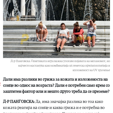
Д-р Панговска: Генетиката игра важна улогаво појавата на меланомот, но
најчесто настанува како комбинација од генетска предизпозиција и
изложеност на UV зрачење
Дали има разлики во грижа за кожата и изложеноста на
сонце во однос на возраста? Дали е потребен само крем со
заштитен фактор или и нешто друго треба да се преземе?
Д-Р ПАНГОВСКА:
Да, има значајна разлика во тоа како
кожата реагира на сонце и каква грижа и е потребна во