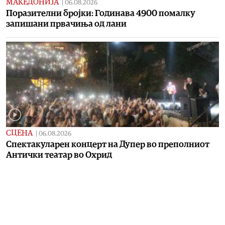
МАКЕДОНИЈА
|
06.08.2026
Поразителни бројки: Годинава 4900 помалку
запишани првачиња од лани
СЦЕНА
|
06.08.2026
Спектакуларен концерт на Дупер во преполниот
Антички театар во Охрид